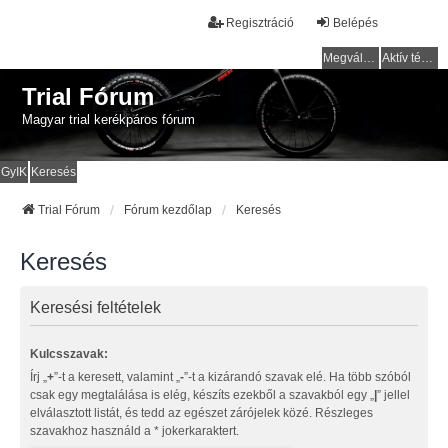
Regisztráció
Belépés
Megválaszolatlan témák
Aktív témák
Trial Fórum
Magyar trial kerékpáros fórum
GyIK
Keresés
Trial Fórum
Fórum kezdőlap
Keresés
Keresés
Keresési feltételek
Kulcsszavak:
Írj „
+
”-t a keresett, valamint „
-
”-t a kizárandó szavak elé. Ha több szóból
csak egy megtalálása is elég, készíts ezekből a szavakból egy „
|
” jellel
elválasztott listát, és tedd az egészet zárójelek közé. Részleges
szavakhoz használd a * jokerkaraktert.