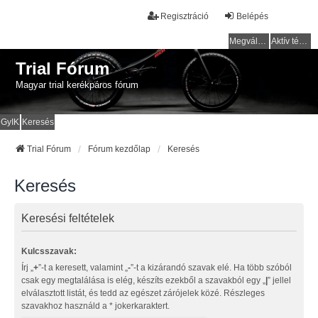
Regisztráció
Belépés
Megválaszolatlan témák
Aktív témák
Trial Fórum
Magyar trial kerékpáros fórum
GyIK
Keresés
Trial Fórum
Fórum kezdőlap
Keresés
Keresés
Keresési feltételek
Kulcsszavak:
Írj „
+
”-t a keresett, valamint „
-
”-t a kizárandó szavak elé. Ha több szóból
csak egy megtalálása is elég, készíts ezekből a szavakból egy „
|
” jellel
elválasztott listát, és tedd az egészet zárójelek közé. Részleges
szavakhoz használd a * jokerkaraktert.