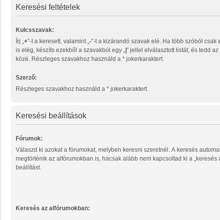
Keresési feltételek
Kulcsszavak:
Írj „
+
”-t a keresett, valamint „
-
”-t a kizárandó szavak elé. Ha több szóból csak egy megtalálása
is elég, készíts ezekből a szavakból egy „
|
” jellel elválasztott listát, és tedd 
közé. Részleges szavakhoz használd a * jokerkaraktert.
Szerző:
Részleges szavakhoz használd a * jokerkaraktert.
Keresési beállítások
Fórumok:
Válaszd ki azokat a fórumokat, melyben keresni szeretnél. A keresés automa
megtörténik az alfórumokban is, hacsak alább nem kapcsoltad ki a „keresés
beállítást.
Keresés az alfórumokban: