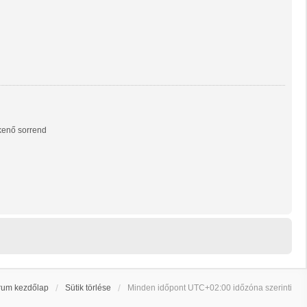
enő sorrend
rum kezdőlap
Sütik törlése
Minden időpont
UTC+02:00
időzóna szerinti