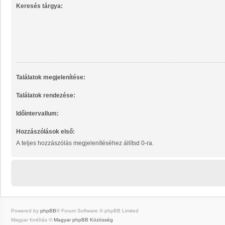
Keresés tárgya:
Találatok megjelenítése:
Találatok rendezése:
Időintervallum:
Hozzászólások első:
A teljes hozzászólás megjelenítéséhez állítsd 0-ra.
Powered by
phpBB
® Forum Software © phpBB Limited
Magyar fordítás ©
Magyar phpBB Közösség