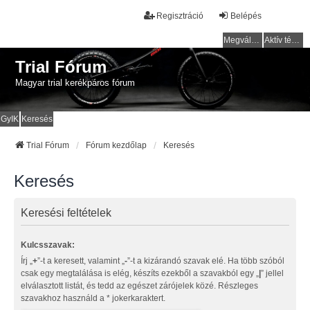
Regisztráció
Belépés
Megválaszolatlan témák
Aktív témák
Trial Fórum
Magyar trial kerékpáros fórum
GyIK
Keresés
Trial Fórum
Fórum kezdőlap
Keresés
Keresés
Keresési feltételek
Kulcsszavak:
Írj „
+
”-t a keresett, valamint „
-
”-t a kizárandó szavak elé. Ha több szóból
csak egy megtalálása is elég, készíts ezekből a szavakból egy „
|
” jellel
elválasztott listát, és tedd az egészet zárójelek közé. Részleges
szavakhoz használd a * jokerkaraktert.