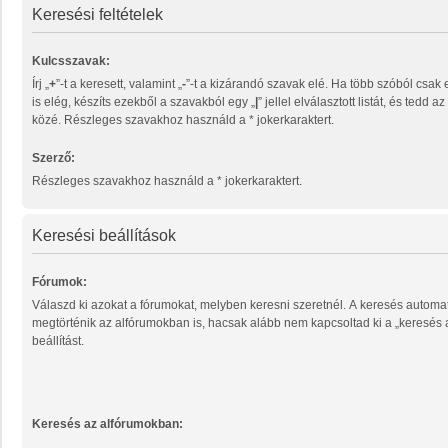
Keresési feltételek
Kulcsszavak:
Írj „
+
”-t a keresett, valamint „
-
”-t a kizárandó szavak elé. Ha több szóból csak egy megtalálása
is elég, készíts ezekből a szavakból egy „
|
” jellel elválasztott listát, és tedd 
közé. Részleges szavakhoz használd a * jokerkaraktert.
Szerző:
Részleges szavakhoz használd a * jokerkaraktert.
Keresési beállítások
Fórumok:
Válaszd ki azokat a fórumokat, melyben keresni szeretnél. A keresés automa
megtörténik az alfórumokban is, hacsak alább nem kapcsoltad ki a „keresés
beállítást.
Keresés az alfórumokban: