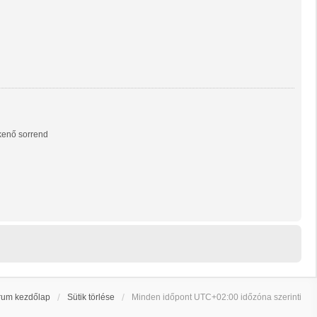
enő sorrend
rum kezdőlap
Sütik törlése
Minden időpont
UTC+02:00
időzóna szerinti