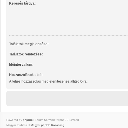
Keresés tárgya:
Találatok megjelenítése:
Találatok rendezése:
Időintervallum:
Hozzászólások első:
A teljes hozzászólás megjelenítéséhez állítsd 0-ra.
Powered by
phpBB
® Forum Software © phpBB Limited
Magyar fordítás ©
Magyar phpBB Közösség