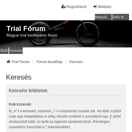
Regisztráció
Belépés
Megválaszolatlan témák
Aktív témák
Trial Fórum
Magyar trial kerékpáros fórum
GyIK
Keresés
Trial Fórum
Fórum kezdőlap
Keresés
Keresés
Keresési feltételek
Kulcsszavak:
Írj „
+
”-t a keresett, valamint „
-
”-t a kizárandó szavak elé. Ha több szóból
csak egy megtalálása is elég, készíts ezekből a szavakból egy „
|
” jellel
elválasztott listát, és tedd az egészet zárójelek közé. Részleges
szavakhoz használd a * jokerkaraktert.