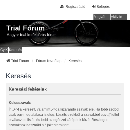
Regisztráció
Belépés
Megválaszolatlan témák
Aktív témák
Trial Fórum
Magyar trial kerékpáros fórum
GyIK
Keresés
Trial Fórum
Fórum kezdőlap
Keresés
Keresés
Keresési feltételek
Kulcsszavak:
Írj „
+
”-t a keresett, valamint „
-
”-t a kizárandó szavak elé. Ha több szóból
csak egy megtalálása is elég, készíts ezekből a szavakból egy „
|
” jellel
elválasztott listát, és tedd az egészet zárójelek közé. Részleges
szavakhoz használd a * jokerkaraktert.