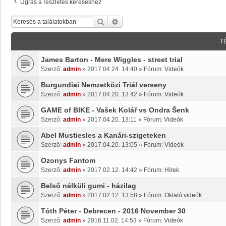
Ugrás a részletes kereséshez
Keresés
Részletes Keresés
T
James Barton - Mere Wiggles - street trial
Szerző:
admin
»
2017.04.24. 14:40
» Fórum:
Videók
Burgundiai Nemzetközi Triál verseny
Szerző:
admin
»
2017.04.20. 13:42
» Fórum:
Videók
GAME of BIKE - Vašek Kolář vs Ondra Šenk
Szerző:
admin
»
2017.04.20. 13:11
» Fórum:
Videók
Abel Mustiesles a Kanári-szigeteken
Szerző:
admin
»
2017.04.20. 13:05
» Fórum:
Videók
Ozonys Fantom
Szerző:
admin
»
2017.02.12. 14:42
» Fórum:
Hírek
Belső nélküli gumi - házilag
Szerző:
admin
»
2017.02.12. 13:58
» Fórum:
Oktató videók
Tóth Péter - Debrecen - 2016 November 30
Szerző:
admin
»
2016.11.02. 14:53
» Fórum:
Videók