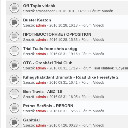
Off Topic videók
Szerző:
armosandor
»
2016.10.31. 14:56
» Fórum:
Videók
Buster Keaton
Szerző:
admin
»
2016.10.28. 16:13
» Fórum:
Videók
ПРОТИВОСТОЯНИЕ / OPPOSITION
Szerző:
admin
»
2016.10.28. 15:33
» Fórum:
Videók
Trial Trails from chris akrigg
Szerző:
admin
»
2016.08.31. 19:16
» Fórum:
Videók
OTC - Orosházi Trial Club
Szerző:
admin
»
2016.08.31. 17:19
» Fórum:
Trial Klubbok / Egyesü
Kihagyhatatlan! Brumotti - Road Bike Freestyle 2
Szerző:
admin
»
2016.08.31. 16:41
» Fórum:
Videók
Ben Travis - ABZ '16
Szerző:
admin
»
2016.08.31. 16:05
» Fórum:
Videók
Petras Beržinis - REBORN
Szerző:
admin
»
2016.08.31. 15:56
» Fórum:
Videók
Gabitrial
Szerző:
admin
»
2016.07.26. 00:28
» Fórum:
Videók