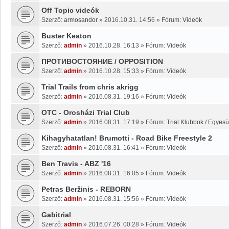
Off Topic videók
Szerző:
armosandor
»
2016.10.31. 14:56
» Fórum:
Videók
Buster Keaton
Szerző:
admin
»
2016.10.28. 16:13
» Fórum:
Videók
ПРОТИВОСТОЯНИЕ / OPPOSITION
Szerző:
admin
»
2016.10.28. 15:33
» Fórum:
Videók
Trial Trails from chris akrigg
Szerző:
admin
»
2016.08.31. 19:16
» Fórum:
Videók
OTC - Orosházi Trial Club
Szerző:
admin
»
2016.08.31. 17:19
» Fórum:
Trial Klubbok / Egyesü
Kihagyhatatlan! Brumotti - Road Bike Freestyle 2
Szerző:
admin
»
2016.08.31. 16:41
» Fórum:
Videók
Ben Travis - ABZ '16
Szerző:
admin
»
2016.08.31. 16:05
» Fórum:
Videók
Petras Beržinis - REBORN
Szerző:
admin
»
2016.08.31. 15:56
» Fórum:
Videók
Gabitrial
Szerző:
admin
»
2016.07.26. 00:28
» Fórum:
Videók