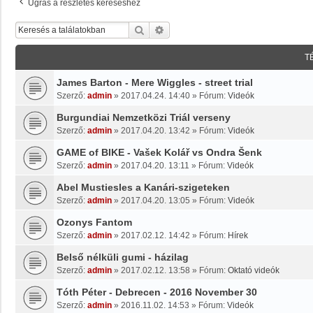
Ugrás a részletes kereséshez
Keresés
Részletes Keresés
T
James Barton - Mere Wiggles - street trial
Szerző:
admin
»
2017.04.24. 14:40
» Fórum:
Videók
Burgundiai Nemzetközi Triál verseny
Szerző:
admin
»
2017.04.20. 13:42
» Fórum:
Videók
GAME of BIKE - Vašek Kolář vs Ondra Šenk
Szerző:
admin
»
2017.04.20. 13:11
» Fórum:
Videók
Abel Mustiesles a Kanári-szigeteken
Szerző:
admin
»
2017.04.20. 13:05
» Fórum:
Videók
Ozonys Fantom
Szerző:
admin
»
2017.02.12. 14:42
» Fórum:
Hírek
Belső nélküli gumi - házilag
Szerző:
admin
»
2017.02.12. 13:58
» Fórum:
Oktató videók
Tóth Péter - Debrecen - 2016 November 30
Szerző:
admin
»
2016.11.02. 14:53
» Fórum:
Videók