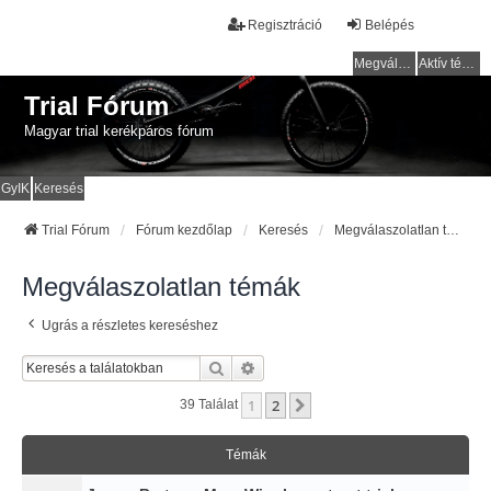
Regisztráció
Belépés
Megválaszolatlan témák
Aktív témák
Trial Fórum
Magyar trial kerékpáros fórum
GyIK
Keresés
Trial Fórum
Fórum kezdőlap
Keresés
Megválaszolatlan témák
Megválaszolatlan témák
Ugrás a részletes kereséshez
Keresés
Részletes Keresés
1
2
Következő
39 Találat
Témák