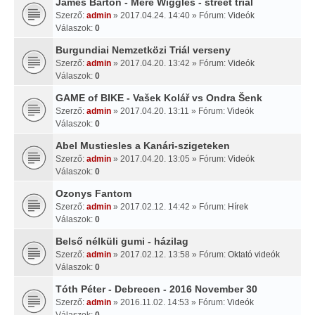
James Barton - Mere Wiggles - street trial
Szerző:
admin
» 2017.04.24. 14:40 » Fórum:
Videók
Válaszok:
0
Burgundiai Nemzetközi Triál verseny
Szerző:
admin
» 2017.04.20. 13:42 » Fórum:
Videók
Válaszok:
0
GAME of BIKE - Vašek Kolář vs Ondra Šenk
Szerző:
admin
» 2017.04.20. 13:11 » Fórum:
Videók
Válaszok:
0
Abel Mustiesles a Kanári-szigeteken
Szerző:
admin
» 2017.04.20. 13:05 » Fórum:
Videók
Válaszok:
0
Ozonys Fantom
Szerző:
admin
» 2017.02.12. 14:42 » Fórum:
Hírek
Válaszok:
0
Belső nélküli gumi - házilag
Szerző:
admin
» 2017.02.12. 13:58 » Fórum:
Oktató videók
Válaszok:
0
Tóth Péter - Debrecen - 2016 November 30
Szerző:
admin
» 2016.11.02. 14:53 » Fórum:
Videók
Válaszok:
0