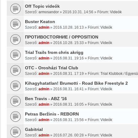
Off Topic videók
Szerző:
armosandor
»
2016.10.31. 14:56
» Fórum:
Videók
Buster Keaton
Szerző:
admin
»
2016.10.28. 16:13
» Fórum:
Videók
ПРОТИВОСТОЯНИЕ / OPPOSITION
Szerző:
admin
»
2016.10.28. 15:33
» Fórum:
Videók
Trial Trails from chris akrigg
Szerző:
admin
»
2016.08.31. 19:16
» Fórum:
Videók
OTC - Orosházi Trial Club
Szerző:
admin
»
2016.08.31. 17:19
» Fórum:
Trial Klubbok / Egyesü
Kihagyhatatlan! Brumotti - Road Bike Freestyle 2
Szerző:
admin
»
2016.08.31. 16:41
» Fórum:
Videók
Ben Travis - ABZ '16
Szerző:
admin
»
2016.08.31. 16:05
» Fórum:
Videók
Petras Beržinis - REBORN
Szerző:
admin
»
2016.08.31. 15:56
» Fórum:
Videók
Gabitrial
Szerző:
admin
»
2016.07.26. 00:28
» Fórum:
Videók