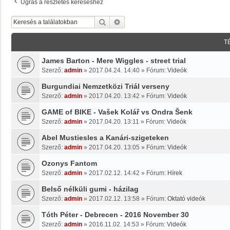
Ugrás a részletes kereséshez
Keresés
Részletes Keresés
T
James Barton - Mere Wiggles - street trial
Szerző:
admin
»
2017.04.24. 14:40
» Fórum:
Videók
Burgundiai Nemzetközi Triál verseny
Szerző:
admin
»
2017.04.20. 13:42
» Fórum:
Videók
GAME of BIKE - Vašek Kolář vs Ondra Šenk
Szerző:
admin
»
2017.04.20. 13:11
» Fórum:
Videók
Abel Mustiesles a Kanári-szigeteken
Szerző:
admin
»
2017.04.20. 13:05
» Fórum:
Videók
Ozonys Fantom
Szerző:
admin
»
2017.02.12. 14:42
» Fórum:
Hírek
Belső nélküli gumi - házilag
Szerző:
admin
»
2017.02.12. 13:58
» Fórum:
Oktató videók
Tóth Péter - Debrecen - 2016 November 30
Szerző:
admin
»
2016.11.02. 14:53
» Fórum:
Videók