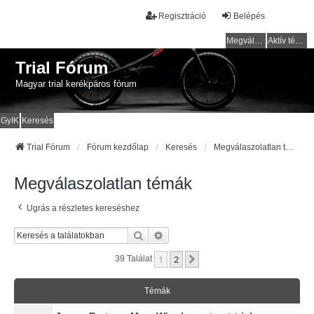
Regisztráció
Belépés
Megválaszolatlan témák
Aktív témák
Trial Fórum
Magyar trial kerékpáros fórum
GyIK
Keresés
Trial Fórum
Fórum kezdőlap
Keresés
Megválaszolatlan témák
Megválaszolatlan témák
Ugrás a részletes kereséshez
Keresés
Részletes Keresés
1
2
Következő
39 Találat
Témák