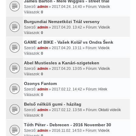
James Barton - Mere Wiggles - street trial
Szerző:
admin
» 2017.04.24. 14:40 » Fórum:
Videók
Válaszok:
0
Burgundiai Nemzetközi Triál verseny
Szerző:
admin
» 2017.04.20. 13:42 » Fórum:
Videók
Válaszok:
0
GAME of BIKE - Vašek Kolář vs Ondra Šenk
Szerző:
admin
» 2017.04.20. 13:11 » Fórum:
Videók
Válaszok:
0
Abel Mustiesles a Kanári-szigeteken
Szerző:
admin
» 2017.04.20. 13:05 » Fórum:
Videók
Válaszok:
0
Ozonys Fantom
Szerző:
admin
» 2017.02.12. 14:42 » Fórum:
Hírek
Válaszok:
0
Belső nélküli gumi - házilag
Szerző:
admin
» 2017.02.12. 13:58 » Fórum:
Oktató videók
Válaszok:
0
Tóth Péter - Debrecen - 2016 November 30
Szerző:
admin
» 2016.11.02. 14:53 » Fórum:
Videók
Válaszok:
0