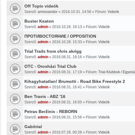
Off Topic videók
Szerző:
armosandor
»
2016.10.31. 14:56
» Fórum:
Videók
Buster Keaton
Szerző:
admin
»
2016.10.28. 16:13
» Fórum:
Videók
ПРОТИВОСТОЯНИЕ / OPPOSITION
Szerző:
admin
»
2016.10.28. 15:33
» Fórum:
Videók
Trial Trails from chris akrigg
Szerző:
admin
»
2016.08.31. 19:16
» Fórum:
Videók
OTC - Orosházi Trial Club
Szerző:
admin
»
2016.08.31. 17:19
» Fórum:
Trial Klubbok / Egyesü
Kihagyhatatlan! Brumotti - Road Bike Freestyle 2
Szerző:
admin
»
2016.08.31. 16:41
» Fórum:
Videók
Ben Travis - ABZ '16
Szerző:
admin
»
2016.08.31. 16:05
» Fórum:
Videók
Petras Beržinis - REBORN
Szerző:
admin
»
2016.08.31. 15:56
» Fórum:
Videók
Gabitrial
Szerző:
admin
»
2016.07.26. 00:28
» Fórum:
Videók