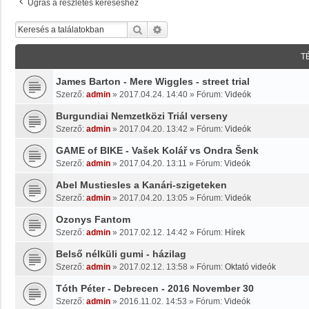
Ugrás a részletes kereséshez
Keresés
Részletes Keresés
T
James Barton - Mere Wiggles - street trial
Szerző:
admin
»
2017.04.24. 14:40
» Fórum:
Videók
Burgundiai Nemzetközi Triál verseny
Szerző:
admin
»
2017.04.20. 13:42
» Fórum:
Videók
GAME of BIKE - Vašek Kolář vs Ondra Šenk
Szerző:
admin
»
2017.04.20. 13:11
» Fórum:
Videók
Abel Mustiesles a Kanári-szigeteken
Szerző:
admin
»
2017.04.20. 13:05
» Fórum:
Videók
Ozonys Fantom
Szerző:
admin
»
2017.02.12. 14:42
» Fórum:
Hírek
Belső nélküli gumi - házilag
Szerző:
admin
»
2017.02.12. 13:58
» Fórum:
Oktató videók
Tóth Péter - Debrecen - 2016 November 30
Szerző:
admin
»
2016.11.02. 14:53
» Fórum:
Videók