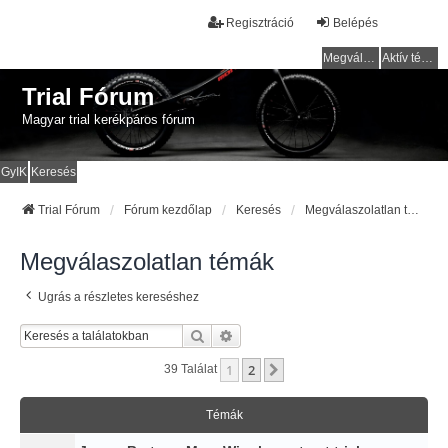
Regisztráció
Belépés
Megválaszolatlan témák
Aktív témák
Trial Fórum
Magyar trial kerékpáros fórum
GyIK
Keresés
Trial Fórum
Fórum kezdőlap
Keresés
Megválaszolatlan témák
Megválaszolatlan témák
Ugrás a részletes kereséshez
Keresés
Részletes Keresés
1
2
Következő
39 Találat
Témák