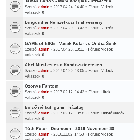
James Barton - Mere Wiggles - street trial
Szerző:
admin
» 2017.04.24. 14:40 » Fórum:
Videók
Válaszok:
0
Burgundiai Nemzetközi Triál verseny
Szerző:
admin
» 2017.04.20. 13:42 » Fórum:
Videók
Válaszok:
0
GAME of BIKE - Vašek Kolář vs Ondra Šenk
Szerző:
admin
» 2017.04.20. 13:11 » Fórum:
Videók
Válaszok:
0
Abel Mustiesles a Kanári-szigeteken
Szerző:
admin
» 2017.04.20. 13:05 » Fórum:
Videók
Válaszok:
0
Ozonys Fantom
Szerző:
admin
» 2017.02.12. 14:42 » Fórum:
Hírek
Válaszok:
0
Belső nélküli gumi - házilag
Szerző:
admin
» 2017.02.12. 13:58 » Fórum:
Oktató videók
Válaszok:
0
Tóth Péter - Debrecen - 2016 November 30
Szerző:
admin
» 2016.11.02. 14:53 » Fórum:
Videók
Válaszok:
0