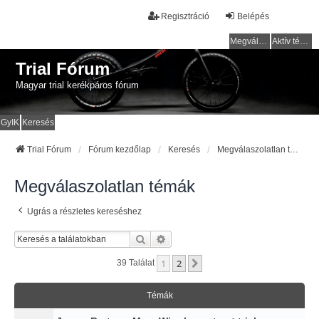
Regisztráció
Belépés
Megválaszolatlan témák
Aktív témák
Trial Fórum
Magyar trial kerékpáros fórum
GyIK
Keresés
Trial Fórum
Fórum kezdőlap
Keresés
Megválaszolatlan témák
Megválaszolatlan témák
Ugrás a részletes kereséshez
Keresés
Részletes Keresés
1
2
Következő
39 Találat
Témák