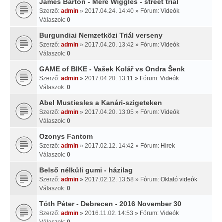
James Barton - Mere Wiggles - street trial
Szerző:
admin
» 2017.04.24. 14:40 » Fórum:
Videók
Válaszok:
0
Burgundiai Nemzetközi Triál verseny
Szerző:
admin
» 2017.04.20. 13:42 » Fórum:
Videók
Válaszok:
0
GAME of BIKE - Vašek Kolář vs Ondra Šenk
Szerző:
admin
» 2017.04.20. 13:11 » Fórum:
Videók
Válaszok:
0
Abel Mustiesles a Kanári-szigeteken
Szerző:
admin
» 2017.04.20. 13:05 » Fórum:
Videók
Válaszok:
0
Ozonys Fantom
Szerző:
admin
» 2017.02.12. 14:42 » Fórum:
Hírek
Válaszok:
0
Belső nélküli gumi - házilag
Szerző:
admin
» 2017.02.12. 13:58 » Fórum:
Oktató videók
Válaszok:
0
Tóth Péter - Debrecen - 2016 November 30
Szerző:
admin
» 2016.11.02. 14:53 » Fórum:
Videók
Válaszok:
0