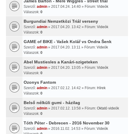
James Barton - Mere Wiggles - street trial
Szerző:
admin
» 2017.04.24. 14:40 » Fórum:
Videók
Válaszok:
0
Burgundiai Nemzetközi Triál verseny
Szerző:
admin
» 2017.04.20. 13:42 » Fórum:
Videók
Válaszok:
0
GAME of BIKE - Vašek Kolář vs Ondra Šenk
Szerző:
admin
» 2017.04.20. 13:11 » Fórum:
Videók
Válaszok:
0
Abel Mustiesles a Kanári-szigeteken
Szerző:
admin
» 2017.04.20. 13:05 » Fórum:
Videók
Válaszok:
0
Ozonys Fantom
Szerző:
admin
» 2017.02.12. 14:42 » Fórum:
Hírek
Válaszok:
0
Belső nélküli gumi - házilag
Szerző:
admin
» 2017.02.12. 13:58 » Fórum:
Oktató videók
Válaszok:
0
Tóth Péter - Debrecen - 2016 November 30
Szerző:
admin
» 2016.11.02. 14:53 » Fórum:
Videók
Válaszok:
0