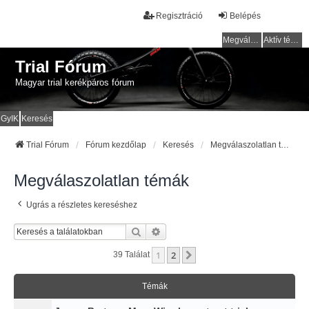
Regisztráció
Belépés
Megválaszolatlan témák
Aktív témák
Trial Fórum
Magyar trial kerékpáros fórum
GyIK
Keresés
Trial Fórum
Fórum kezdőlap
Keresés
Megválaszolatlan témák
Megválaszolatlan témák
Ugrás a részletes kereséshez
Keresés
Részletes Keresés
1
2
Következő
39 Találat
Témák