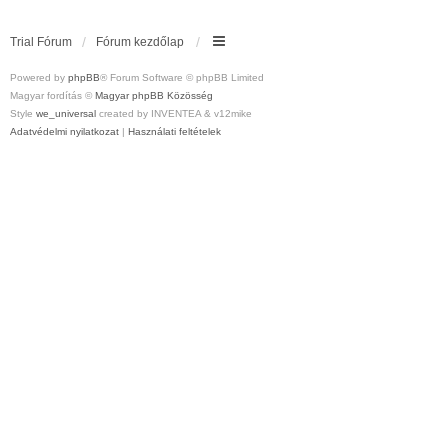
Trial Fórum
Fórum kezdőlap
Powered by
phpBB
® Forum Software © phpBB Limited
Magyar fordítás ©
Magyar phpBB Közösség
Style
we_universal
created by INVENTEA & v12mike
Adatvédelmi nyilatkozat
|
Használati feltételek