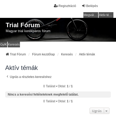
Regisztráció
Belépés
Megválaszolatlan témák
Aktív témák
Trial Fórum
Magyar trial kerékpáros fórum
GyIK
Keresés
Trial Fórum
Fórum kezdőlap
Keresés
Aktív témák
Aktív témák
Ugrás a részletes kereséshez
0 Találat • Oldal:
1
/
1
Nincs a keresési feltételeknek megfelelő találat.
0 Találat • Oldal:
1
/
1
Ugrás