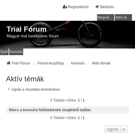
Regisztráció
Belépés
Megválaszolatlan témák
Aktív témák
Trial Fórum
Magyar trial kerékpáros fórum
GyIK
Keresés
Trial Fórum
Fórum kezdőlap
Keresés
Aktív témák
Aktív témák
Ugrás a részletes kereséshez
0 Találat • Oldal:
1
/
1
Nincs a keresési feltételeknek megfelelő találat.
0 Találat • Oldal:
1
/
1
Ugrás