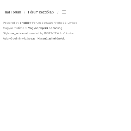
Trial Fórum
Fórum kezdőlap
Powered by
phpBB
® Forum Software © phpBB Limited
Magyar fordítás ©
Magyar phpBB Közösség
Style
we_universal
created by INVENTEA & v12mike
Adatvédelmi nyilatkozat
|
Használati feltételek