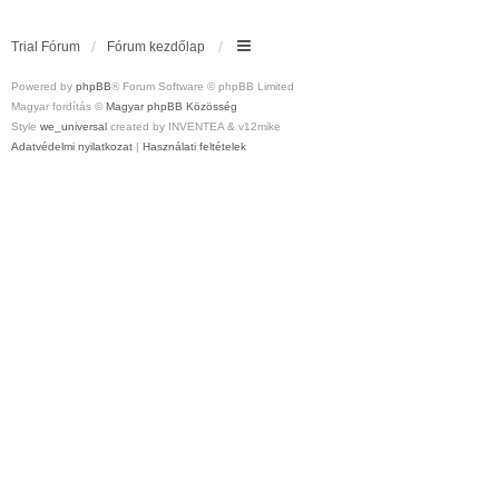
Trial Fórum
Fórum kezdőlap
Powered by
phpBB
® Forum Software © phpBB Limited
Magyar fordítás ©
Magyar phpBB Közösség
Style
we_universal
created by INVENTEA & v12mike
Adatvédelmi nyilatkozat
|
Használati feltételek