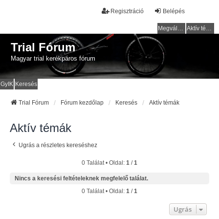
Regisztráció
Belépés
Megválaszolatlan témák
Aktív témák
Trial Fórum
Magyar trial kerékpáros fórum
GyIK
Keresés
Trial Fórum
Fórum kezdőlap
Keresés
Aktív témák
Aktív témák
Ugrás a részletes kereséshez
0 Találat • Oldal:
1
/
1
Nincs a keresési feltételeknek megfelelő találat.
0 Találat • Oldal:
1
/
1
Ugrás