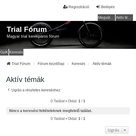
Regisztráció
Belépés
Megválaszolatlan témák
Aktív témák
Trial Fórum
Magyar trial kerékpáros fórum
GyIK
Keresés
Trial Fórum
Fórum kezdőlap
Keresés
Aktív témák
Aktív témák
Ugrás a részletes kereséshez
0 Találat • Oldal:
1
/
1
Nincs a keresési feltételeknek megfelelő találat.
0 Találat • Oldal:
1
/
1
Ugrás