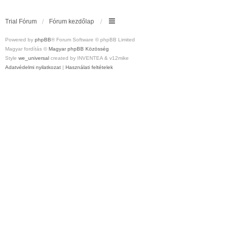
Trial Fórum
Fórum kezdőlap
Powered by
phpBB
® Forum Software © phpBB Limited
Magyar fordítás ©
Magyar phpBB Közösség
Style
we_universal
created by INVENTEA & v12mike
Adatvédelmi nyilatkozat
|
Használati feltételek