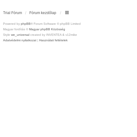
Trial Fórum
Fórum kezdőlap
Powered by
phpBB
® Forum Software © phpBB Limited
Magyar fordítás ©
Magyar phpBB Közösség
Style
we_universal
created by INVENTEA & v12mike
Adatvédelmi nyilatkozat
|
Használati feltételek