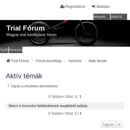
Regisztráció
Belépés
Megválaszolatlan témák
Aktív témák
Trial Fórum
Magyar trial kerékpáros fórum
GyIK
Keresés
Trial Fórum
Fórum kezdőlap
Keresés
Aktív témák
Aktív témák
Ugrás a részletes kereséshez
0 Találat • Oldal:
1
/
1
Nincs a keresési feltételeknek megfelelő találat.
0 Találat • Oldal:
1
/
1
Ugrás