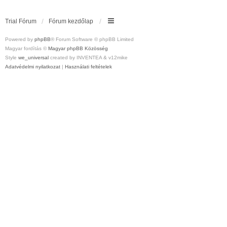
Trial Fórum
Fórum kezdőlap
Powered by
phpBB
® Forum Software © phpBB Limited
Magyar fordítás ©
Magyar phpBB Közösség
Style
we_universal
created by INVENTEA & v12mike
Adatvédelmi nyilatkozat
|
Használati feltételek