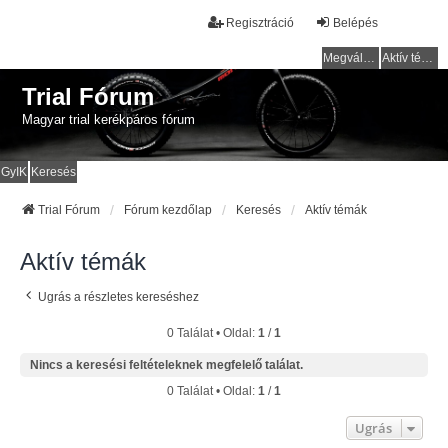
Regisztráció
Belépés
Megválaszolatlan témák
Aktív témák
Trial Fórum
Magyar trial kerékpáros fórum
GyIK
Keresés
Trial Fórum
Fórum kezdőlap
Keresés
Aktív témák
Aktív témák
Ugrás a részletes kereséshez
0 Találat • Oldal:
1
/
1
Nincs a keresési feltételeknek megfelelő találat.
0 Találat • Oldal:
1
/
1
Ugrás