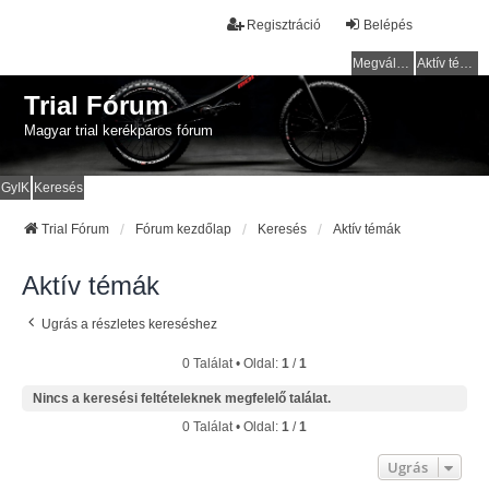
Regisztráció
Belépés
Megválaszolatlan témák
Aktív témák
Trial Fórum
Magyar trial kerékpáros fórum
GyIK
Keresés
Trial Fórum
Fórum kezdőlap
Keresés
Aktív témák
Aktív témák
Ugrás a részletes kereséshez
0 Találat • Oldal:
1
/
1
Nincs a keresési feltételeknek megfelelő találat.
0 Találat • Oldal:
1
/
1
Ugrás