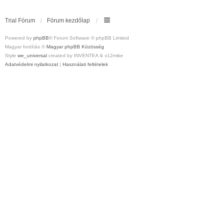
Trial Fórum
Fórum kezdőlap
Powered by
phpBB
® Forum Software © phpBB Limited
Magyar fordítás ©
Magyar phpBB Közösség
Style
we_universal
created by INVENTEA & v12mike
Adatvédelmi nyilatkozat
|
Használati feltételek