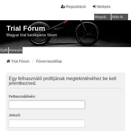
Regisztráció
Belépés
Megválaszolatlan témák
Aktív témák
Trial Fórum
Magyar trial kerékpáros fórum
GyIK
Keresés
Trial Fórum
Fórum kezdőlap
Egy felhasználó profiljának megtekintéséhez be kell
jelentkezned.
Felhasználónév:
Jelszó: