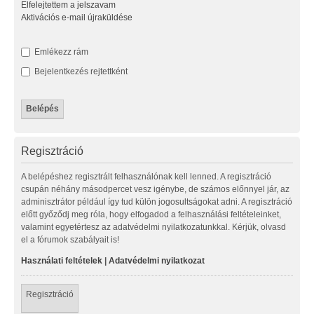
Elfelejtettem a jelszavam
Aktivációs e-mail újraküldése
Emlékezz rám
Bejelentkezés rejtettként
Regisztráció
A belépéshez regisztrált felhasználónak kell lenned. A regisztráció
csupán néhány másodpercet vesz igénybe, de számos előnnyel jár, az
adminisztrátor például így tud külön jogosultságokat adni. A regisztráció
előtt győződj meg róla, hogy elfogadod a felhasználási feltételeinket,
valamint egyetértesz az adatvédelmi nyilatkozatunkkal. Kérjük, olvasd
el a fórumok szabályait is!
Használati feltételek
|
Adatvédelmi nyilatkozat
Regisztráció