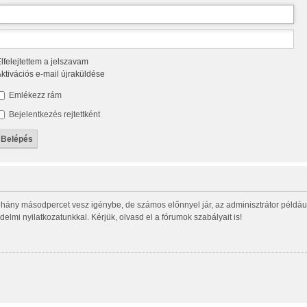
lfelejtettem a jelszavam
ktivációs e-mail újraküldése
Emlékezz rám
Bejelentkezés rejtettként
éhány másodpercet vesz igénybe, de számos előnnyel jár, az adminisztrátor például í
delmi nyilatkozatunkkal. Kérjük, olvasd el a fórumok szabályait is!