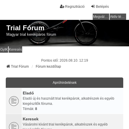
Regisztráció
Belépés
Megválaszolatlan témák
Aktív témák
Trial Fórum
Magyar trial kerékpáros fórum
GyIK
Keresés
Pontos idő: 2026.08.10. 12:19
Trial Fórum
Fórum kezdőlap
Apróhirdetések
Eladó
Eladó új és használt trial kerékpárok, alkatrészek és egyéb
kiegészítők fóruma.
Témák:
8
Keresek
Vásárolni kívánt trial kerékpárok, alkatrészek és egyéb