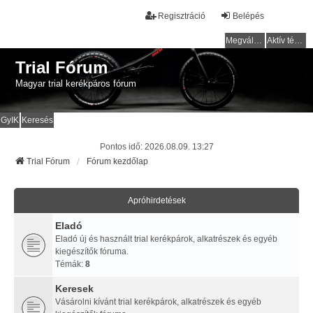
Regisztráció
Belépés
Megválaszolatlan témák
Aktív témák
Trial Fórum
Magyar trial kerékpáros fórum
GyIK
Keresés
Pontos idő: 2026.08.09. 13:27
Trial Fórum
Fórum kezdőlap
Apróhirdetések
Eladó
Eladó új és használt trial kerékpárok, alkatrészek és egyéb
kiegészítők fóruma.
Témák:
8
Keresek
Vásárolni kívánt trial kerékpárok, alkatrészek és egyéb