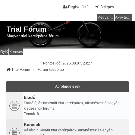
Regisztráció
Belépés
Megválaszolatlan témák
Aktív témák
Trial Fórum
Magyar trial kerékpáros fórum
GyIK
Keresés
Pontos idő: 2026.08.07. 23:27
Trial Fórum
Fórum kezdőlap
Apróhirdetések
Eladó
Eladó új és használt trial kerékpárok, alkatrészek és egyéb
kiegészítők fóruma.
Témák:
8
Keresek
Vásárolni kívánt trial kerékpárok, alkatrészek és egyéb