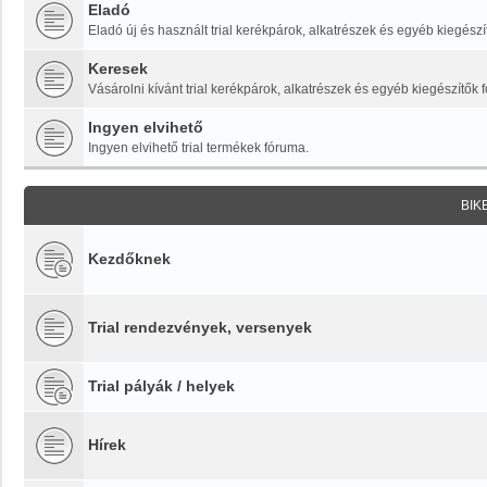
Eladó
Eladó új és használt trial kerékpárok, alkatrészek és egyéb kiegészí
Keresek
Vásárolni kívánt trial kerékpárok, alkatrészek és egyéb kiegészítők 
Ingyen elvihető
Ingyen elvihető trial termékek fóruma.
BIK
Kezdőknek
Trial rendezvények, versenyek
Trial pályák / helyek
Hírek