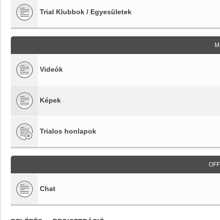
Trial Klubbok / Egyesületek
M
Videók
Képek
Trialos honlapok
OFF
Chat