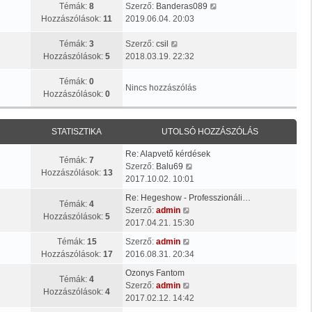
U
Témák:
8
Szerző:
Banderas089
t
Hozzászólások:
11
2019.06.04. 20:03
o
U
l
Témák:
3
Szerző:
csil
t
s
Hozzászólások:
5
2018.03.19. 22:32
o
ó
l
h
Témák:
0
Nincs hozzászólás
s
o
Hozzászólások:
0
ó
z
h
z
o
á
STATISZTIKA
UTOLSÓ HOZZÁSZÓLÁS
z
s
Re: Alapvető kérdések
z
z
Témák:
7
U
Szerző:
Balu69
á
ó
Hozzászólások:
13
t
2017.10.02. 10:01
s
l
o
z
á
Re: Hegeshow - Professzionáli…
l
Témák:
4
ó
s
U
Szerző:
admin
s
Hozzászólások:
5
l
m
t
2017.04.21. 15:30
ó
á
e
o
U
h
Témák:
15
Szerző:
admin
s
g
l
t
o
Hozzászólások:
17
2016.08.31. 20:34
m
t
s
o
z
e
e
ó
Ozonys Fantom
l
z
Témák:
4
g
k
h
U
Szerző:
admin
s
á
Hozzászólások:
4
t
i
o
t
2017.02.12. 14:42
ó
s
e
n
z
o