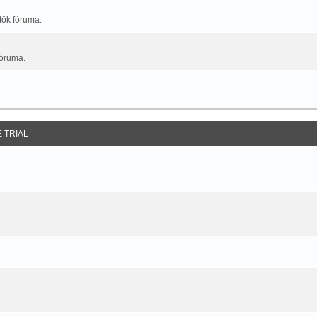
tők fóruma.
fóruma.
E TRIAL