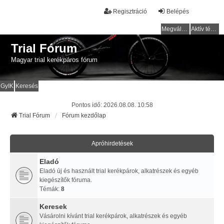
Regisztráció
Belépés
Megválaszolatlan témák
Aktív témák
Trial Fórum
Magyar trial kerékpáros fórum
GyIK
Keresés
Pontos idő: 2026.08.08. 10:58
Trial Fórum
Fórum kezdőlap
Apróhirdetések
Eladó
Eladó új és használt trial kerékpárok, alkatrészek és egyéb
kiegészítők fóruma.
Témák:
8
Keresek
Vásárolni kívánt trial kerékpárok, alkatrészek és egyéb