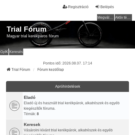
Regisztráció
Belépés
Megválaszolatlan témák
Aktív témák
Trial Fórum
Magyar trial kerékpáros fórum
GyIK
Keresés
Pontos idő: 2026.08.07. 17:14
Trial Fórum
Fórum kezdőlap
Apróhirdetések
Eladó
Eladó új és használt trial kerékpárok, alkatrészek és egyéb
kiegészítők fóruma.
Témák:
8
Keresek
Vásárolni kívánt trial kerékpárok, alkatrészek és egyéb