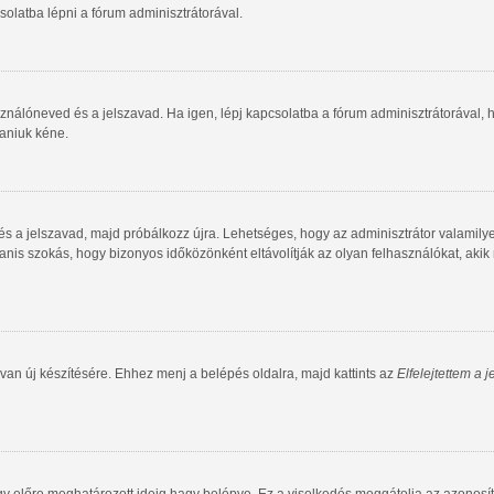
olatba lépni a fórum adminisztrátorával.
ználóneved és a jelszavad. Ha igen, lépj kapcsolatba a fórum adminisztrátorával, ho
taniuk kéne.
 és a jelszavad, majd próbálkozz újra. Lehetséges, hogy az adminisztrátor valamilye
is szokás, hogy bizonyos időközönként eltávolítják az olyan felhasználókat, akik
van új készítésére. Ehhez menj a belépés oldalra, majd kattints az
Elfelejtettem a 