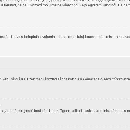
gy előre meghatározott ideig hagy belépve. Ez a viselkedés meggátolja az azonosító
d a fórumot, például könyvtárból, internetkávézóból vagy egyetemi laborból. Ha ne
zonosítás, illetve a beléptetés, valamint – ha a fórum tulajdonosa beállította – a h
 kerül tárolásra. Ezek megváltoztatásához kattints a
Felhasználói vezérlőpult
linkr
?
 „Jelenlét elrejtése” beállítás. Ha ezt
Igen
re állítod, csak az adminisztrátorok, a 