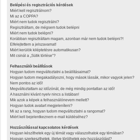
Belépési és regisztrációs kérdések
Miért kell regisztrálnom?
Mi az a COPPA?
Miért nem tudok regisztrálni?
Regisztráltam, de mégsem tudok belépni
Miért nem tudok belépni?
Korábban regisztráltam magam, azonban már nem tudok belépni?!
Elfelejtettem a jelszavamat!
Miért kerülök kiléptetésre automatikusan?
Mit csinál a „Sütik törlése”?
Felhasználói beállítások
Hogyan tudom megváltoztatni a beállításaimat?
Hogyan tudom megakadályozni, hogy mások lássák, mikor vagyok jelen?
Nem pontos az idő!
Megváltoztattam az időzónát, de még mindig pontatlan az idő!
A használni kívánt nyelv nincs a listában!
Mik azok a képek a felhasználónevem mellett?
Hogyan tudok avatart megjeleníteni?
Mi az a rang, hogyan tudom megváltoztatni a rangomat?
Miért kell bejelentkeznem e-mail küldéséhez?
Hozzászólással kapcsolatos kérdések
Hogyan készíthetek egy új témát vagy válaszolhatok egy témában?
Hogyan szerkeszthetek, illetve törölhetek egy hozzászólást?