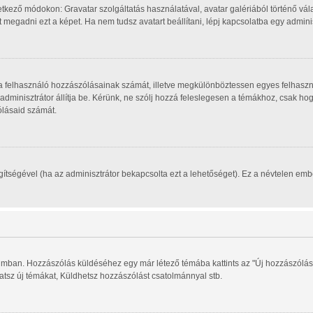
tkező módokon: Gravatar szolgáltatás használatával, avatar galériából történő vála
megadni ezt a képet. Ha nem tudsz avatart beállítani, lépj kapcsolatba egy adminisz
, a felhasználó hozzászólásainak számát, illetve megkülönböztessen egyes felhaszn
 adminisztrátor állítja be. Kérünk, ne szólj hozzá feleslegesen a témákhoz, csak h
ólásaid számát.
segítségével (ha az adminisztrátor bekapcsolta ezt a lehetőséget). Ez a névtelen e
órumban. Hozzászólás küldéséhez egy már létező témába kattints az "Új hozzászólás
hatsz új témákat, Küldhetsz hozzászólást csatolmánnyal stb.