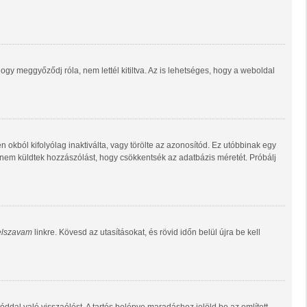
gy meggyőződj róla, nem lettél kitiltva. Az is lehetséges, hogy a weboldal
n okból kifolyólag inaktiválta, vagy törölte az azonosítód. Ez utóbbinak egy
 nem küldtek hozzászólást, hogy csökkentsék az adatbázis méretét. Próbálj
jelszavam
linkre. Kövesd az utasításokat, és rövid időn belül újra be kell