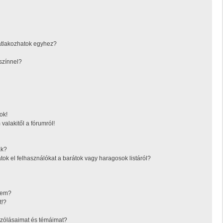
atlakozhatok egyhez?
színnel?
ok!
valakitől a fórumról!
ák?
tok el felhasználókat a barátok vagy haragosok listáról?
ésem?
t!?
zólásaimat és témáimat?