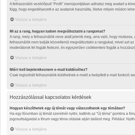
A felhasználói vezérlőpult “Profil” menüpontjában adhatsz meg avatart a köve
függ, hogy engedélyezett-e az avatarok használta, illetve milyen módon lehet 
Vissza a tetejére
Mi az a rang, hogyan tudom megváltoztatni a rangomat?
A rang, mely a felhasználók neve alatt jelenik meg, arra való, hogy mutassa
felhasználók nem tudják közvetlenül megváltoztatni a rangjukat, mivel azt az
moderátorok fel fogják fedezni, és egyszerűen csökkenteni fogják a hozzász
Vissza a tetejére
Miért kell bejelentkeznem e-mail küldéséhez?
Csak regisztrált felhasználók küldhetnek e-mailt a beépített e-mail funkció 
Vissza a tetejére
Hozzászólással kapcsolatos kérdések
Hogyan készíthetek egy új témát vagy válaszolhatok egy témában?
Ha egy fórumban új témát szeretnél nyitni, kattints az "Új téma" gombra a f
jogosultságaidat a fórum vagy téma oldalak alján találod meg. Például: Nyit
Vissza a tetejére