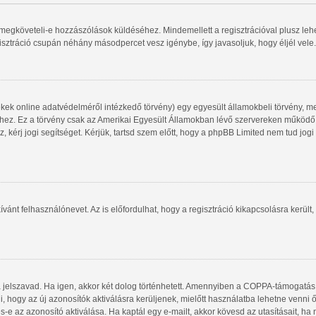
gy megköveteli-e hozzászólások küldéséhez. Mindemellett a regisztrációval plusz le
gisztráció csupán néhány másodpercet vesz igénybe, így javasoljuk, hogy éljél vele.
kek online adatvédelméről intézkedő törvény) egy egyesült államokbeli törvény, me
shez. Ez a törvény csak az Amerikai Egyesült Államokban lévő szervereken működ
, kérj jogi segítséget. Kérjük, tartsd szem előtt, hogy a phpBB Limited nem tud jog
ívánt felhasználónevet. Az is előfordulhat, hogy a regisztráció kikapcsolásra került,
a jelszavad. Ha igen, akkor két dolog történhetett. Amennyiben a COPPA-támogatás
i, hogy az új azonosítók aktiválásra kerüljenek, mielőtt használatba lehetne venni
s-e az azonosító aktiválása. Ha kaptál egy e-mailt, akkor kövesd az utasításait, ha