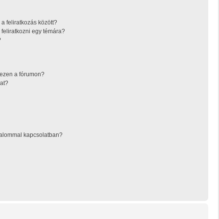
a feliratkozás között?
feliratkozni egy témára?
?
 ezen a fórumon?
at?
rtalommal kapcsolatban?