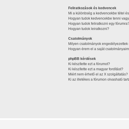
Feliratkozások és kedvencek
Mi a különbség a kedvencekbe tétel és 
Hogyan tudok kedvencekbe tenni vagy 
Hogyan tudok feliratkozni egy fórumra
Hogyan tudok leiratkozni?
Csatolmányok
Milyen csatolmányok engedélyezettek
Hogyan érem el a saját csatolmányaim
phpBB kérdések
Ki készítette ezt a fórumot?
Ki készítette ezt a magyar fordítást?
Miért nem érhető el az X szolgáltatás?
Ki az illetékes a fórumon olvasható ta