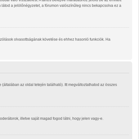
ddal való visszaélést. A tartós belépve maradáshoz jelöld be az említett
m látod a jelölőnégyzetet, a fórumon valószínűleg nincs bekapcsolva ez a
ozzászólások olvasottságának követése és ehhez hasonló funkciók. Ha
e (általában az oldal tetején található). Itt megváltoztathatod az összes
moderátorok, illetve saját magad fogod látni, hogy jelen vagy-e.