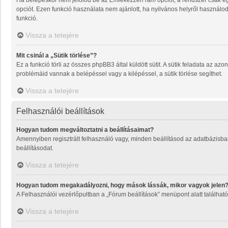
Ha belépéskor nem jelölöd be az
Emlékezzen rám
opciót, a rendszer csak e
opciót. Ezen funkció használata nem ajánlott, ha nyilvános helyről használo
funkció.
Vissza a tetejére
Mit csinál a „Sütik törlése”?
Ez a funkció törli az összes phpBB3 által küldött sütit. A sütik feladata az a
problémáid vannak a belépéssel vagy a kilépéssel, a sütik törlése segíthet.
Vissza a tetejére
Felhasználói beállítások
Hogyan tudom megváltoztatni a beállításaimat?
Amennyiben regisztrált felhasználó vagy, minden beállításod az adatbázisban
beállításodat.
Vissza a tetejére
Hogyan tudom megakadályozni, hogy mások lássák, mikor vagyok jelen
A Felhasználói vezérlőpultban a „Fórum beállítások” menüpont alatt található a
Vissza a tetejére