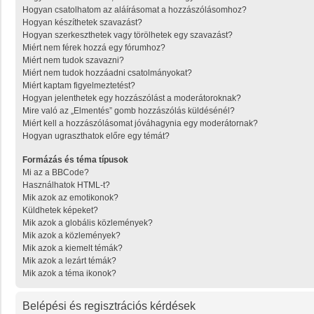
Hogyan csatolhatom az aláírásomat a hozzászólásomhoz?
Hogyan készíthetek szavazást?
Hogyan szerkeszthetek vagy törölhetek egy szavazást?
Miért nem férek hozzá egy fórumhoz?
Miért nem tudok szavazni?
Miért nem tudok hozzáadni csatolmányokat?
Miért kaptam figyelmeztetést?
Hogyan jelenthetek egy hozzászólást a moderátoroknak?
Mire való az „Elmentés” gomb hozzászólás küldésénél?
Miért kell a hozzászólásomat jóváhagynia egy moderátornak?
Hogyan ugraszthatok előre egy témát?
Formázás és téma típusok
Mi az a BBCode?
Használhatok HTML-t?
Mik azok az emotikonok?
Küldhetek képeket?
Mik azok a globális közlemények?
Mik azok a közlemények?
Mik azok a kiemelt témák?
Mik azok a lezárt témák?
Mik azok a téma ikonok?
Belépési és regisztrációs kérdések