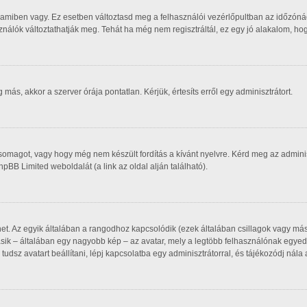
 amiben vagy. Ez esetben változtasd meg a felhasználói vezérlőpultban az időzóná
asználók változtathatják meg. Tehát ha még nem regisztráltál, ez egy jó alakalom, h
ás, akkor a szerver órája pontatlan. Kérjük, értesíts erről egy adminisztrátort.
csomagot, vagy hogy még nem készült fordítás a kívánt nyelvre. Kérd meg az admin
phpBB Limited weboldalát (a link az oldal alján található).
het. Az egyik általában a rangodhoz kapcsolódik (ezek általában csillagok vagy m
sik – általában egy nagyobb kép – az avatar, mely a legtöbb felhasználónak egyedi
udsz avatart beállítani, lépj kapcsolatba egy adminisztrátorral, és tájékozódj nála 