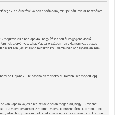
hetőségek is elérhetővé válnak a számodra, mint például avatar használata,
ly megköveteli a honlapoktól, hogy írásos szülői vagy gondviselői
ő fórumokra érvényes, tehát Magyarországon nem. Ha nem vagy biztos
i tanácsot adni, és az alább leírtakon kívül semmilyen aggály esetén sem
 hogy ne tudjanak új felhasználók regisztrálni. További segítségért lépj
 be van kapcsolva, és a regisztráció során megadtad, hogy 13 évesnél
 őket. Ezt vagy egy adminisztrátornak vagy a felhasználónak kell megtennie.
 nem, lehet, hogy rossz e-mail címet adtál meg, vagy a spamszűrőd kiszűrte.