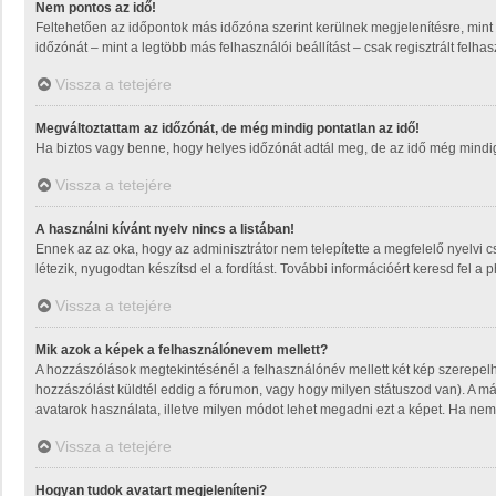
Nem pontos az idő!
Feltehetően az időpontok más időzóna szerint kerülnek megjelenítésre, mint
időzónát – mint a legtöbb más felhasználói beállítást – csak regisztrált felh
Vissza a tetejére
Megváltoztattam az időzónát, de még mindig pontatlan az idő!
Ha biztos vagy benne, hogy helyes időzónát adtál meg, de az idő még mindig m
Vissza a tetejére
A használni kívánt nyelv nincs a listában!
Ennek az az oka, hogy az adminisztrátor nem telepítette a megfelelő nyelvi 
létezik, nyugodtan készítsd el a fordítást. További információért keresd fel a 
Vissza a tetejére
Mik azok a képek a felhasználónevem mellett?
A hozzászólások megtekintésénél a felhasználónév mellett két kép szerepel
hozzászólást küldtél eddig a fórumon, vagy hogy milyen státuszod van). A má
avatarok használata, illetve milyen módot lehet megadni ezt a képet. Ha nem t
Vissza a tetejére
Hogyan tudok avatart megjeleníteni?