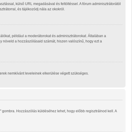
sztással, külső URL megadásával és feltöltéssel. A fórum adminisztrátorától
trátorral, és tájékozódj nála az okokról.
álókat, például a moderátorokat és adminisztrátorokat. Általában a
ogy növeld a hozzászólásaid számát, hiszen valószínű, hogy ezt a
mberek nemkívánt leveleinek elkerülése végett szükséges.
" gombra. Hozzászólás küldéséhez lehet, hogy előbb regisztrálnod kell. A