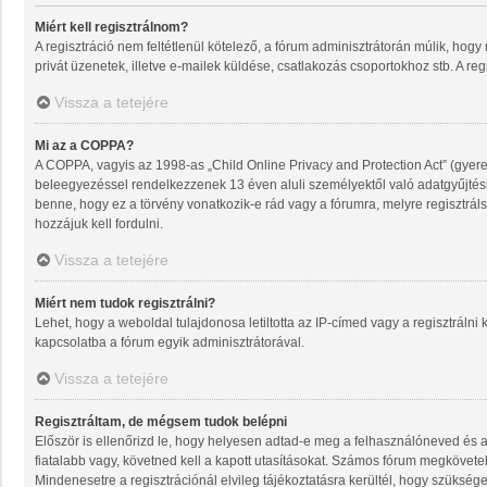
Miért kell regisztrálnom?
A regisztráció nem feltétlenül kötelező, a fórum adminisztrátorán múlik, ho
privát üzenetek, illetve e-mailek küldése, csatlakozás csoportokhoz stb. A re
Vissza a tetejére
Mi az a COPPA?
A COPPA, vagyis az 1998-as „Child Online Privacy and Protection Act” (gyere
beleegyezéssel rendelkezzenek 13 éven aluli személyektől való adatgyűjté
benne, hogy ez a törvény vonatkozik-e rád vagy a fórumra, melyre regisztrálsz
hozzájuk kell fordulni.
Vissza a tetejére
Miért nem tudok regisztrálni?
Lehet, hogy a weboldal tulajdonosa letiltotta az IP-címed vagy a regisztrálni k
kapcsolatba a fórum egyik adminisztrátorával.
Vissza a tetejére
Regisztráltam, de mégsem tudok belépni
Először is ellenőrizd le, hogy helyesen adtad-e meg a felhasználóneved és 
fiatalabb vagy, követned kell a kapott utasításokat. Számos fórum megkövetel
Mindenesetre a regisztrációnál elvileg tájékoztatásra kerültél, hogy szüksége