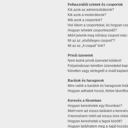
Felhasználói szintek és csoportok
Kik azok az adminisztrátorok?
Kik azok a moderátorok?
Mik azok a csoportok?
Hol látom a csoportokat, és hogyan cs
Hogyan lehetek csoportvezető?
Miért jelenik meg néhány csoport más 
Mi az az „elsődleges csoport”?
Mi az az „A csapat” link?
Privát üzenetek
Nem tudok privát üzenetet küldeni!
Folyamatosan kéretlen üzeneteket kap
Kéretlen vagy sértegető e-mailt kaptam 
Barátok és haragosok
Mire valók a barátok és haragosok list
Hogyan adhatok hozzá, illetve távolítha
Keresés a fórumban
Hogyan kereshetek egy fórumban?
Miért nem ad vissza találatot a keres
A keresésem miért ad vissza üres oldal
Hogyan kereshetek a tagok között?
Hogyan találhatom meg a saját hozzás