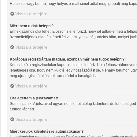
Ha biztos vagy benne, hogy helyes e-mail címet adtál meg, próbálj meg kapcs
Vissza a tetejére
Miért nem tudok belépni?
Ennek számos oka lehet. Először is ellenőrizd, hogy jól adtad-e meg a felhas
üzemeltetőjének oldalán lépett fel valamilyen konfigurációs hiba, melyet javí
Vissza a tetejére
Korábban regisztráltam magam, azonban már nem tudok belépni?!
Keresd elő a regisztrációkor kapott e-mailt, ellenőrizd le a felhasználóneved
lehetséges oka, hogy nem küldtél egy hozzászólást se. Néhány fórumon ugyan
meg újra regisztrálni és bekapcsolódni a társalgásba.
Vissza a tetejére
Elfelejtettem a jelszavamat!
Semmi pánik! A jelszavad ugyan nem lehet utólag kideríteni, de lehetőséged 
tudnod lépned.
Vissza a tetejére
Miért kerülök kiléptetésre automatikusan?