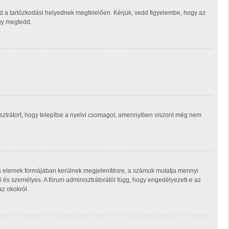
d a tartózkodási helyednek megfelelően. Kérjük, vedd figyelembe, hogy az
ogy megtedd.
isztrátort, hogy telepítse a nyelvi csomagot, amennyiben viszont még nem
ás elemek formájában kerülnek megjelenítésre, a számuk mutatja mennyi
 és személyes. A fórum adminisztrátorától függ, hogy engedélyezett-e az
az okokról.