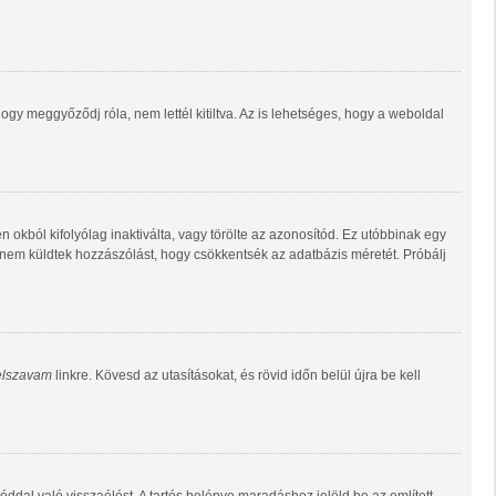
gy meggyőződj róla, nem lettél kitiltva. Az is lehetséges, hogy a weboldal
n okból kifolyólag inaktiválta, vagy törölte az azonosítód. Ez utóbbinak egy
 nem küldtek hozzászólást, hogy csökkentsék az adatbázis méretét. Próbálj
jelszavam
linkre. Kövesd az utasításokat, és rövid időn belül újra be kell