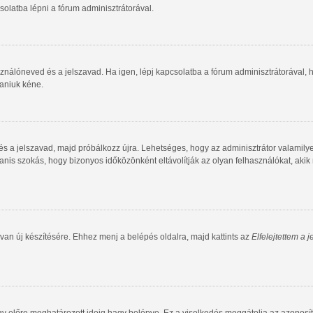
olatba lépni a fórum adminisztrátorával.
ználóneved és a jelszavad. Ha igen, lépj kapcsolatba a fórum adminisztrátorával, ho
taniuk kéne.
 és a jelszavad, majd próbálkozz újra. Lehetséges, hogy az adminisztrátor valamilye
is szokás, hogy bizonyos időközönként eltávolítják az olyan felhasználókat, akik
van új készítésére. Ehhez menj a belépés oldalra, majd kattints az
Elfelejtettem a 