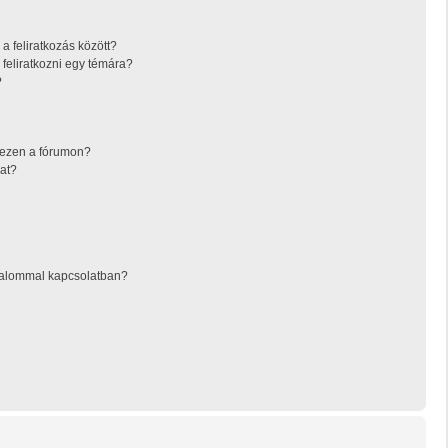
a feliratkozás között?
feliratkozni egy témára?
?
 ezen a fórumon?
at?
rtalommal kapcsolatban?