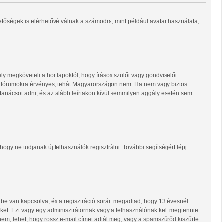
hetőségek is elérhetővé válnak a számodra, mint például avatar használata,
ly megköveteli a honlapoktól, hogy írásos szülői vagy gondviselői
ő fórumokra érvényes, tehát Magyarországon nem. Ha nem vagy biztos
i tanácsot adni, és az alább leírtakon kívül semmilyen aggály esetén sem
 hogy ne tudjanak új felhasználók regisztrálni. További segítségért lépj
 be van kapcsolva, és a regisztráció során megadtad, hogy 13 évesnél
 őket. Ezt vagy egy adminisztrátornak vagy a felhasználónak kell megtennie.
 nem, lehet, hogy rossz e-mail címet adtál meg, vagy a spamszűrőd kiszűrte.