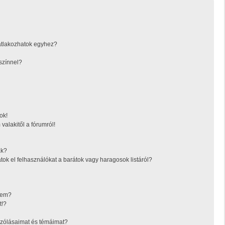
atlakozhatok egyhez?
színnel?
ok!
valakitől a fórumról!
ák?
tok el felhasználókat a barátok vagy haragosok listáról?
ésem?
t!?
zólásaimat és témáimat?