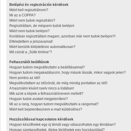
Belépési és regisztrációs kérdések
Miért kell regisztrálnom?
Mi az a COPPA?
Miért nem tudok regisztrálni?
Regisztráltam, de mégsem tudok belépni
Miért nem tudok belépni?
Korábban regisztráltam magam, azonban már nem tudok belépni?!
Elfelejtettem a jelszavamat!
Miért kerülök kiléptetésre automatikusan?
Mit csinál a „Sütik törlése”?
Felhasználói beállítások
Hogyan tudom megváltoztatni a beállításaimat?
Hogyan tudom megakadályozni, hogy mások lássák, mikor vagyok jelen?
Nem pontos az idő!
Megváltoztattam az időzónát, de még mindig pontatlan az idő!
A használni kívánt nyelv nincs a listában!
Mik azok a képek a felhasználónevem mellett?
Hogyan tudok avatart megjeleníteni?
Mi az a rang, hogyan tudom megváltoztatni a rangomat?
Miért kell bejelentkeznem e-mail küldéséhez?
Hozzászólással kapcsolatos kérdések
Hogyan készíthetek egy új témát vagy válaszolhatok egy témában?
Hogyan szerkeszthetek, illetve törölhetek egy hozzászólást?