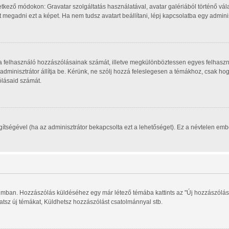
tkező módokon: Gravatar szolgáltatás használatával, avatar galériából történő vála
megadni ezt a képet. Ha nem tudsz avatart beállítani, lépj kapcsolatba egy adminisz
, a felhasználó hozzászólásainak számát, illetve megkülönböztessen egyes felhaszn
 adminisztrátor állítja be. Kérünk, ne szólj hozzá feleslegesen a témákhoz, csak h
ólásaid számát.
segítségével (ha az adminisztrátor bekapcsolta ezt a lehetőséget). Ez a névtelen e
órumban. Hozzászólás küldéséhez egy már létező témába kattints az "Új hozzászólás
hatsz új témákat, Küldhetsz hozzászólást csatolmánnyal stb.