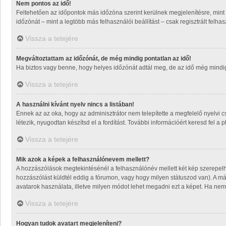
Nem pontos az idő!
Feltehetően az időpontok más időzóna szerint kerülnek megjelenítésre, mint
időzónát – mint a legtöbb más felhasználói beállítást – csak regisztrált felh
Vissza a tetejére
Megváltoztattam az időzónát, de még mindig pontatlan az idő!
Ha biztos vagy benne, hogy helyes időzónát adtál meg, de az idő még mindig m
Vissza a tetejére
A használni kívánt nyelv nincs a listában!
Ennek az az oka, hogy az adminisztrátor nem telepítette a megfelelő nyelvi 
létezik, nyugodtan készítsd el a fordítást. További információért keresd fel a 
Vissza a tetejére
Mik azok a képek a felhasználónevem mellett?
A hozzászólások megtekintésénél a felhasználónév mellett két kép szerepel
hozzászólást küldtél eddig a fórumon, vagy hogy milyen státuszod van). A má
avatarok használata, illetve milyen módot lehet megadni ezt a képet. Ha nem t
Vissza a tetejére
Hogyan tudok avatart megjeleníteni?