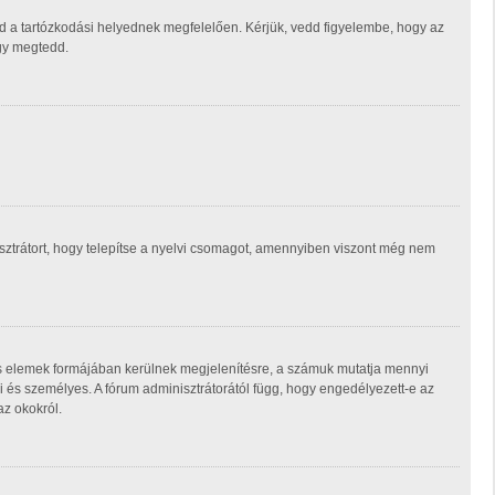
d a tartózkodási helyednek megfelelően. Kérjük, vedd figyelembe, hogy az
ogy megtedd.
isztrátort, hogy telepítse a nyelvi csomagot, amennyiben viszont még nem
ás elemek formájában kerülnek megjelenítésre, a számuk mutatja mennyi
 és személyes. A fórum adminisztrátorától függ, hogy engedélyezett-e az
az okokról.