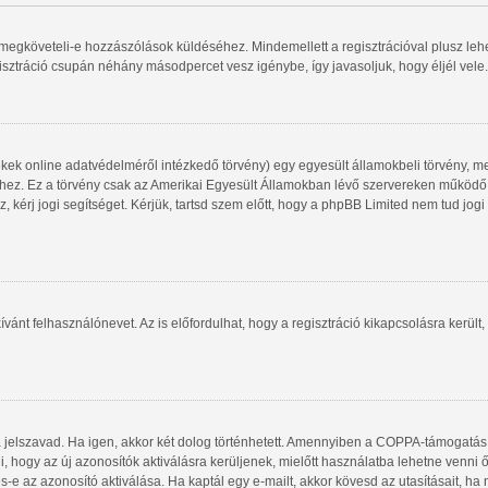
gy megköveteli-e hozzászólások küldéséhez. Mindemellett a regisztrációval plusz le
gisztráció csupán néhány másodpercet vesz igénybe, így javasoljuk, hogy éljél vele.
kek online adatvédelméről intézkedő törvény) egy egyesült államokbeli törvény, me
shez. Ez a törvény csak az Amerikai Egyesült Államokban lévő szervereken működ
, kérj jogi segítséget. Kérjük, tartsd szem előtt, hogy a phpBB Limited nem tud jog
ívánt felhasználónevet. Az is előfordulhat, hogy a regisztráció kikapcsolásra került,
a jelszavad. Ha igen, akkor két dolog történhetett. Amennyiben a COPPA-támogatás
i, hogy az új azonosítók aktiválásra kerüljenek, mielőtt használatba lehetne venni
s-e az azonosító aktiválása. Ha kaptál egy e-mailt, akkor kövesd az utasításait, ha