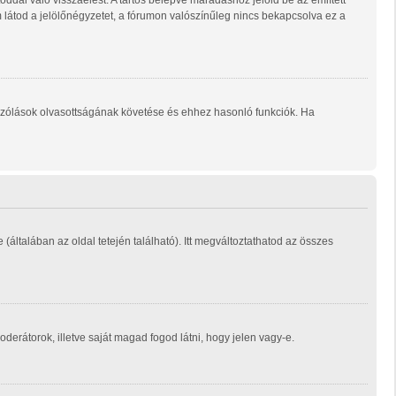
ddal való visszaélést. A tartós belépve maradáshoz jelöld be az említett
m látod a jelölőnégyzetet, a fórumon valószínűleg nincs bekapcsolva ez a
ozzászólások olvasottságának követése és ehhez hasonló funkciók. Ha
e (általában az oldal tetején található). Itt megváltoztathatod az összes
moderátorok, illetve saját magad fogod látni, hogy jelen vagy-e.