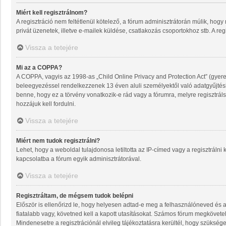
Miért kell regisztrálnom?
A regisztráció nem feltétlenül kötelező, a fórum adminisztrátorán múlik, ho
privát üzenetek, illetve e-mailek küldése, csatlakozás csoportokhoz stb. A re
Vissza a tetejére
Mi az a COPPA?
A COPPA, vagyis az 1998-as „Child Online Privacy and Protection Act” (gyere
beleegyezéssel rendelkezzenek 13 éven aluli személyektől való adatgyűjté
benne, hogy ez a törvény vonatkozik-e rád vagy a fórumra, melyre regisztrálsz
hozzájuk kell fordulni.
Vissza a tetejére
Miért nem tudok regisztrálni?
Lehet, hogy a weboldal tulajdonosa letiltotta az IP-címed vagy a regisztrálni k
kapcsolatba a fórum egyik adminisztrátorával.
Vissza a tetejére
Regisztráltam, de mégsem tudok belépni
Először is ellenőrizd le, hogy helyesen adtad-e meg a felhasználóneved és 
fiatalabb vagy, követned kell a kapott utasításokat. Számos fórum megkövetel
Mindenesetre a regisztrációnál elvileg tájékoztatásra kerültél, hogy szüksége