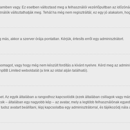
 amiben vagy. Ez esetben változtasd meg a felhasználói vezérlőpultban az időzóná
asználók változtathatják meg. Tehát ha még nem regisztráltál, ez egy jó alakalom, h
ás, akkor a szerver órája pontatlan. Kérjük, értesíts erről egy adminisztrátort.
csomagot, vagy hogy még nem készült fordítás a kívánt nyelvre. Kérd meg az admin
phpBB Limited weboldalát (a link az oldal alján található).
het. Az egyik általában a rangodhoz kapcsolódik (ezek általában csillagok vagy m
sik – általában egy nagyobb kép – az avatar, mely a legtöbb felhasználónak egyedi
udsz avatart beállítani, lépj kapcsolatba egy adminisztrátorral, és tájékozódj nála 