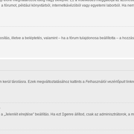
gy előre meghatározott ideig hagy belépve. Ez a viselkedés meggátolja az azonosító
d a fórumot, például könyvtárból, internetkávézóból vagy egyetemi laborból. Ha ne
zonosítás, illetve a beléptetés, valamint – ha a fórum tulajdonosa beállította – a h
 kerül tárolásra. Ezek megváltoztatásához kattints a
Felhasználói vezérlőpult
linkr
?
 „Jelenlét elrejtése” beállítás. Ha ezt
Igen
re állítod, csak az adminisztrátorok, a 