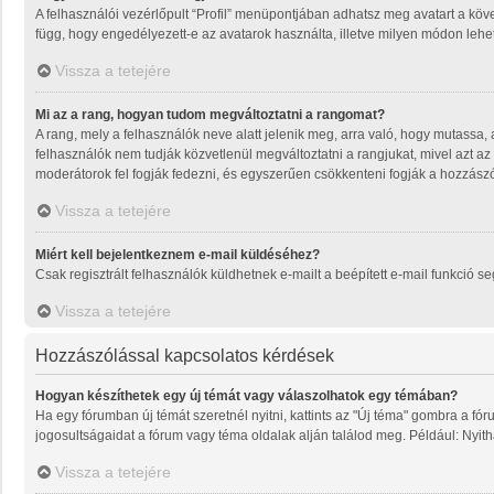
A felhasználói vezérlőpult “Profil” menüpontjában adhatsz meg avatart a köve
függ, hogy engedélyezett-e az avatarok használta, illetve milyen módon lehet 
Vissza a tetejére
Mi az a rang, hogyan tudom megváltoztatni a rangomat?
A rang, mely a felhasználók neve alatt jelenik meg, arra való, hogy mutassa
felhasználók nem tudják közvetlenül megváltoztatni a rangjukat, mivel azt az
moderátorok fel fogják fedezni, és egyszerűen csökkenteni fogják a hozzász
Vissza a tetejére
Miért kell bejelentkeznem e-mail küldéséhez?
Csak regisztrált felhasználók küldhetnek e-mailt a beépített e-mail funkció 
Vissza a tetejére
Hozzászólással kapcsolatos kérdések
Hogyan készíthetek egy új témát vagy válaszolhatok egy témában?
Ha egy fórumban új témát szeretnél nyitni, kattints az "Új téma" gombra a f
jogosultságaidat a fórum vagy téma oldalak alján találod meg. Például: Nyit
Vissza a tetejére