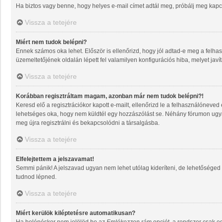
Ha biztos vagy benne, hogy helyes e-mail címet adtál meg, próbálj meg kapcs
Vissza a tetejére
Miért nem tudok belépni?
Ennek számos oka lehet. Először is ellenőrizd, hogy jól adtad-e meg a felhas
üzemeltetőjének oldalán lépett fel valamilyen konfigurációs hiba, melyet javí
Vissza a tetejére
Korábban regisztráltam magam, azonban már nem tudok belépni?!
Keresd elő a regisztrációkor kapott e-mailt, ellenőrizd le a felhasználóneved
lehetséges oka, hogy nem küldtél egy hozzászólást se. Néhány fórumon ugyan
meg újra regisztrálni és bekapcsolódni a társalgásba.
Vissza a tetejére
Elfelejtettem a jelszavamat!
Semmi pánik! A jelszavad ugyan nem lehet utólag kideríteni, de lehetőséged 
tudnod lépned.
Vissza a tetejére
Miért kerülök kiléptetésre automatikusan?