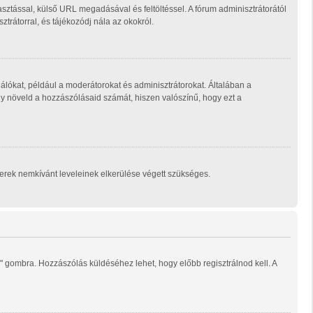
sztással, külső URL megadásával és feltöltéssel. A fórum adminisztrátorától
trátorral, és tájékozódj nála az okokról.
álókat, például a moderátorokat és adminisztrátorokat. Általában a
ogy növeld a hozzászólásaid számát, hiszen valószínű, hogy ezt a
mberek nemkívánt leveleinek elkerülése végett szükséges.
" gombra. Hozzászólás küldéséhez lehet, hogy előbb regisztrálnod kell. A