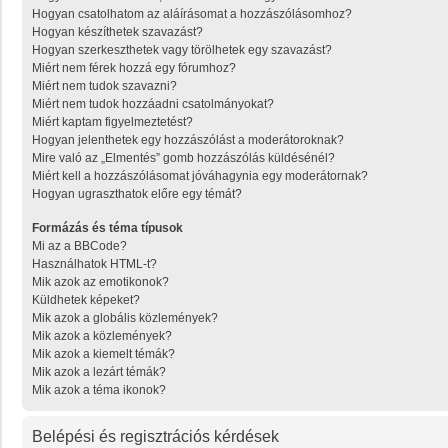
Hogyan csatolhatom az aláírásomat a hozzászólásomhoz?
Hogyan készíthetek szavazást?
Hogyan szerkeszthetek vagy törölhetek egy szavazást?
Miért nem férek hozzá egy fórumhoz?
Miért nem tudok szavazni?
Miért nem tudok hozzáadni csatolmányokat?
Miért kaptam figyelmeztetést?
Hogyan jelenthetek egy hozzászólást a moderátoroknak?
Mire való az „Elmentés” gomb hozzászólás küldésénél?
Miért kell a hozzászólásomat jóváhagynia egy moderátornak?
Hogyan ugraszthatok előre egy témát?
Formázás és téma típusok
Mi az a BBCode?
Használhatok HTML-t?
Mik azok az emotikonok?
Küldhetek képeket?
Mik azok a globális közlemények?
Mik azok a közlemények?
Mik azok a kiemelt témák?
Mik azok a lezárt témák?
Mik azok a téma ikonok?
Belépési és regisztrációs kérdések