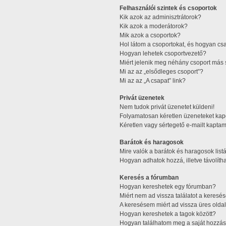
Felhasználói szintek és csoportok
Kik azok az adminisztrátorok?
Kik azok a moderátorok?
Mik azok a csoportok?
Hol látom a csoportokat, és hogyan cs
Hogyan lehetek csoportvezető?
Miért jelenik meg néhány csoport más 
Mi az az „elsődleges csoport”?
Mi az az „A csapat” link?
Privát üzenetek
Nem tudok privát üzenetet küldeni!
Folyamatosan kéretlen üzeneteket kap
Kéretlen vagy sértegető e-mailt kaptam 
Barátok és haragosok
Mire valók a barátok és haragosok list
Hogyan adhatok hozzá, illetve távolítha
Keresés a fórumban
Hogyan kereshetek egy fórumban?
Miért nem ad vissza találatot a keres
A keresésem miért ad vissza üres oldal
Hogyan kereshetek a tagok között?
Hogyan találhatom meg a saját hozzás