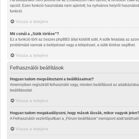
Ha belépéskor nem jelölöd be az
Emlékezzen rám
opciót, a rendszer csak e
opciót. Ezen funkció használata nem ajánlott, ha nyilvános helyről használo
funkció.
Vissza a tetejére
Mit csinál a „Sütik törlése”?
Ez a funkció törli az összes phpBB3 által küldött sütit. A sütik feladata az a
problémáid vannak a belépéssel vagy a kilépéssel, a sütik törlése segíthet.
Vissza a tetejére
Felhasználói beállítások
Hogyan tudom megváltoztatni a beállításaimat?
Amennyiben regisztrált felhasználó vagy, minden beállításod az adatbázisban
beállításodat.
Vissza a tetejére
Hogyan tudom megakadályozni, hogy mások lássák, mikor vagyok jelen
A Felhasználói vezérlőpultban a „Fórum beállítások” menüpont alatt található a
Vissza a tetejére