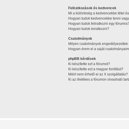
Feliratkozások és kedvencek
Mi a különbség a kedvencekbe tétel és 
Hogyan tudok kedvencekbe tenni vagy 
Hogyan tudok feliratkozni egy fórumra
Hogyan tudok leiratkozni?
Csatolmányok
Milyen csatolmányok engedélyezettek
Hogyan érem el a saját csatolmányaim
phpBB kérdések
Ki készítette ezt a fórumot?
Ki készítette ezt a magyar fordítást?
Miért nem érhető el az X szolgáltatás?
Ki az illetékes a fórumon olvasható ta