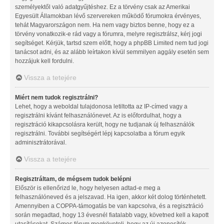
személyektől való adatgyűjtéshez. Ez a törvény csak az Amerikai
Egyesült Államokban lévő szervereken működő fórumokra érvényes,
tehát Magyarországon nem. Ha nem vagy biztos benne, hogy ez a
törvény vonatkozik-e rád vagy a fórumra, melyre regisztrálsz, kérj jogi
segítséget. Kérjük, tartsd szem előtt, hogy a phpBB Limited nem tud jogi
tanácsot adni, és az alább leírtakon kívül semmilyen aggály esetén sem
hozzájuk kell fordulni.
Vissza a tetejére
Miért nem tudok regisztrálni?
Lehet, hogy a weboldal tulajdonosa letiltotta az IP-címed vagy a
regisztrálni kívánt felhasználónevet. Az is előfordulhat, hogy a
regisztráció kikapcsolásra került, hogy ne tudjanak új felhasználók
regisztrálni. További segítségért lépj kapcsolatba a fórum egyik
adminisztrátorával.
Vissza a tetejére
Regisztráltam, de mégsem tudok belépni
Először is ellenőrizd le, hogy helyesen adtad-e meg a
felhasználóneved és a jelszavad. Ha igen, akkor két dolog történhetett.
Amennyiben a COPPA-támogatás be van kapcsolva, és a regisztráció
során megadtad, hogy 13 évesnél fiatalabb vagy, követned kell a kapott
utasításokat. Számos fórum megköveteli, hogy az új azonosítók