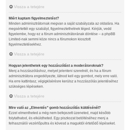
Vissza a tetejére
Miért kaptam figyelmeztetést?
Minden adminisztrátornak megvan a saját szabályzata az oldalára. Ha
megsértettél egy szabályt, figyelmeztethetnek téged. Kérjük, vedd
figyelembe, hogy ez a fórum adminisztrátorának döntése – a phpBB
Limited-nak semmi köze nincs a fórumokon kiosztott
figyelmeztetésekhez.
Vissza a tetejére
Hogyan jelenthetek egy hozzászólást a moderátoroknak?
Menj a hozzászóláshoz, melyet jelenteni szeretnél, és ha a fórum
adminisztrátora engedélyezte, látnod kell egy gombot, mely erre való.
Ha erre kattintasz, végigkísérésre kerülsz a hozzászólás jelentéséhez
szükséges lépéseken.
Vissza a tetejére
Mire való az „Elmentés” gomb hozzászólás küldésénél?
Ezzel elmentheted a még nem befejezett üzeneted, majd később
folytathatod, és elküldheted. Egy piszkozat betöltéséhez menj a
felhasználói vezérlőpultra és kövesd a maguktól értetődő lépéseket.