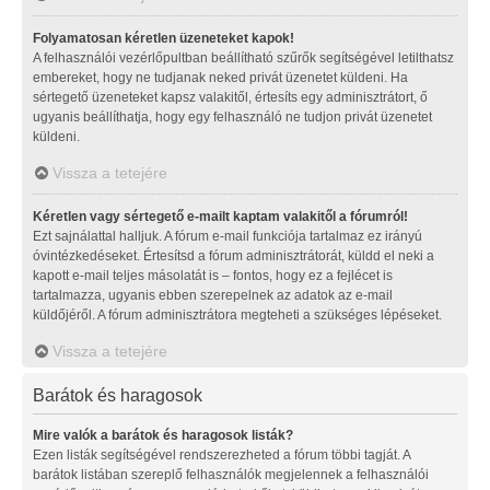
Folyamatosan kéretlen üzeneteket kapok!
A felhasználói vezérlőpultban beállítható szűrők segítségével letilthatsz
embereket, hogy ne tudjanak neked privát üzenetet küldeni. Ha
sértegető üzeneteket kapsz valakitől, értesíts egy adminisztrátort, ő
ugyanis beállíthatja, hogy egy felhasználó ne tudjon privát üzenetet
küldeni.
Vissza a tetejére
Kéretlen vagy sértegető e-mailt kaptam valakitől a fórumról!
Ezt sajnálattal halljuk. A fórum e-mail funkciója tartalmaz ez irányú
óvintézkedéseket. Értesítsd a fórum adminisztrátorát, küldd el neki a
kapott e-mail teljes másolatát is – fontos, hogy ez a fejlécet is
tartalmazza, ugyanis ebben szerepelnek az adatok az e-mail
küldőjéről. A fórum adminisztrátora megteheti a szükséges lépéseket.
Vissza a tetejére
Barátok és haragosok
Mire valók a barátok és haragosok listák?
Ezen listák segítségével rendszerezheted a fórum többi tagját. A
barátok listában szereplő felhasználók megjelennek a felhasználói