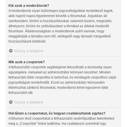
Kik azok a moderátorok?
A moderátorok olyan különleges jogosultságokkal rendelkező tagok,
akik napról napra figyelemmel követik a fórumokat. Jogukban áll
szerkeszteni, törölni a hozzászólásokat, valamint lezárni, megnyitni,
áthelyezni, törölni és szétválasztani a témákat az általuk moderált
fórumban. Általánosságban a moderátorok azért vannak, hogy
meggátolják a témába nem illő, sértegető vagy támadó hangvételű
hozzászólások küldését.
Vissza a tetejére
Mik azok a csoportok?
A felhasználói csoportok segítségével felosztható a közösség olyan
egységekre, melyeket az adminisztrátor könnyen kezelhet. Minden
felhasználó több csoportba is tartozhat, és mindegyik csoporthoz saját
jogosultságok rendelhetők. Ezzel az adminisztrátor könnyedén
létrehozhat zártkörű fórumokat, moderátorrá tehet egyszerre több
felhasználót stb.
Vissza a tetejére
Hol látom a csoportokat, és hogyan csatlakozhatok egyhez?
A fórumon lévő csoportokat a felhasználói vezérlőpultban tekintheted
meg a „Csoportok” linkre kattintva. Ha csatlakozni szeretnél egy