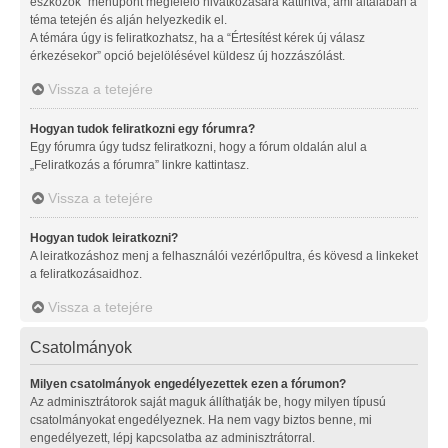
eszközök” menüpont megfelelő hivatkozására kattintva, ami általában a
téma tetején és alján helyezkedik el.
A témára úgy is feliratkozhatsz, ha a “Értesítést kérek új válasz
érkezésekor” opció bejelölésével küldesz új hozzászólást.
Vissza a tetejére
Hogyan tudok feliratkozni egy fórumra?
Egy fórumra úgy tudsz feliratkozni, hogy a fórum oldalán alul a
„Feliratkozás a fórumra” linkre kattintasz.
Vissza a tetejére
Hogyan tudok leiratkozni?
A leiratkozáshoz menj a felhasználói vezérlőpultra, és kövesd a linkeket
a feliratkozásaidhoz.
Vissza a tetejére
Csatolmányok
Milyen csatolmányok engedélyezettek ezen a fórumon?
Az adminisztrátorok saját maguk állíthatják be, hogy milyen típusú
csatolmányokat engedélyeznek. Ha nem vagy biztos benne, mi
engedélyezett, lépj kapcsolatba az adminisztrátorral.