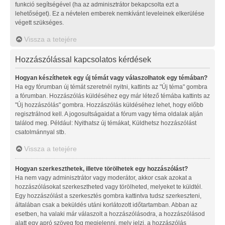
funkció segítségével (ha az adminisztrátor bekapcsolta ezt a
lehetőséget). Ez a névtelen emberek nemkívánt leveleinek elkerülése
végett szükséges.
Vissza a tetejére
Hozzászólással kapcsolatos kérdések
Hogyan készíthetek egy új témát vagy válaszolhatok egy témában?
Ha egy fórumban új témát szeretnél nyitni, kattints az "Új téma" gombra
a fórumban. Hozzászólás küldéséhez egy már létező témába kattints az
"Új hozzászólás" gombra. Hozzászólás küldéséhez lehet, hogy előbb
regisztrálnod kell. A jogosultságaidat a fórum vagy téma oldalak alján
találod meg. Például: Nyithatsz új témákat, Küldhetsz hozzászólást
csatolmánnyal stb.
Vissza a tetejére
Hogyan szerkeszthetek, illetve törölhetek egy hozzászólást?
Ha nem vagy adminisztrátor vagy moderátor, akkor csak azokat a
hozzászólásokat szerkesztheted vagy törölheted, melyeket te küldtél.
Egy hozzászólást a szerkesztés gombra kattintva tudsz szerkeszteni,
általában csak a beküldés utáni korlátozott időtartamban. Abban az
esetben, ha valaki már válaszolt a hozzászólásodra, a hozzászólásod
alatt egy apró szöveg fog megjelenni, mely jelzi, a hozzászólás