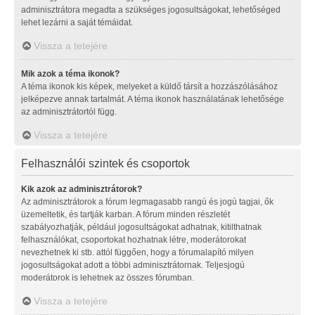
adminisztrátora megadta a szükséges jogosultságokat, lehetőséged
lehet lezárni a saját témáidat.
Vissza a tetejére
Mik azok a téma ikonok?
A téma ikonok kis képek, melyeket a küldő társít a hozzászólásához
jelképezve annak tartalmát. A téma ikonok használatának lehetősége
az adminisztrátortól függ.
Vissza a tetejére
Felhasználói szintek és csoportok
Kik azok az adminisztrátorok?
Az adminisztrátorok a fórum legmagasabb rangú és jogú tagjai, ők
üzemeltetik, és tartják karban. A fórum minden részletét
szabályozhatják, például jogosultságokat adhatnak, kitilthatnak
felhasználókat, csoportokat hozhatnak létre, moderátorokat
nevezhetnek ki stb. attól függően, hogy a fórumalapító milyen
jogosultságokat adott a többi adminisztrátornak. Teljesjogú
moderátorok is lehetnek az összes fórumban.
Vissza a tetejére