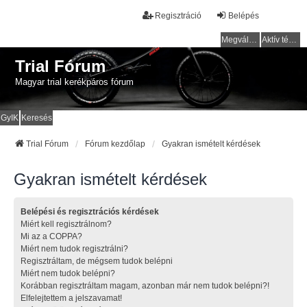
Regisztráció
Belépés
Megválaszolatlan témák
Aktív témák
Trial Fórum
Magyar trial kerékpáros fórum
GyIK
Keresés
Trial Fórum
Fórum kezdőlap
Gyakran ismételt kérdések
Gyakran ismételt kérdések
Belépési és regisztrációs kérdések
Miért kell regisztrálnom?
Mi az a COPPA?
Miért nem tudok regisztrálni?
Regisztráltam, de mégsem tudok belépni
Miért nem tudok belépni?
Korábban regisztráltam magam, azonban már nem tudok belépni?!
Elfelejtettem a jelszavamat!