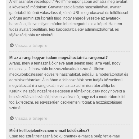
A felhasználói vezérlőpult “Profil” menüpontjában adhatsz meg avatart
a következő módokon: Gravatar szolgáltatás használatával, avatar
galériából történő választással, külső URL megadásával és feltöltéssel.
A fórum adminisztrátorától függ, hogy engedélyezett-e az avatarok
használta, illetve milyen módon lehet megadni ezt a képet. Ha nem
tudsz avatart beállítani, lépj kapcsolatba egy adminisztrátorral, és
tájékozódj nála az okokról.
Vissza a tetejére
Mi az a rang, hogyan tudom megváltoztatni a rangomat?
A rang, mely a felhasználók neve alatt jelenik meg, arra való, hogy
mutassa, a felhasználó hozzászólásainak számát, illetve
megkülönböztessen egyes felhasználókat, például a moderátorokat és
adminisztrátorokat. Általában a felhasználók nem tudják közvetlenül
megváltoztatni a rangjukat, mivel azt az adminisztrátor állítja be.
Kérünk, ne szólj hozzá feleslegesen a témákhoz, csak hogy növeld a
hozzászólásaid számát, hiszen valószínű, hogy ezt a moderátorok fel
fogják fedezni, és egyszerűen csökkenteni fogják a hozzászólásaid
számát.
Vissza a tetejére
Miért kell bejelentkeznem e-mail küldéséhez?
Csak regisztrált felhasználók küldhetnek e-mailt a beépített e-mail