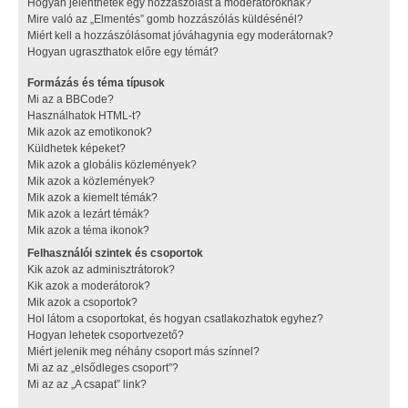
Hogyan jelenthetek egy hozzászólást a moderátoroknak?
Mire való az „Elmentés” gomb hozzászólás küldésénél?
Miért kell a hozzászólásomat jóváhagynia egy moderátornak?
Hogyan ugraszthatok előre egy témát?
Formázás és téma típusok
Mi az a BBCode?
Használhatok HTML-t?
Mik azok az emotikonok?
Küldhetek képeket?
Mik azok a globális közlemények?
Mik azok a közlemények?
Mik azok a kiemelt témák?
Mik azok a lezárt témák?
Mik azok a téma ikonok?
Felhasználói szintek és csoportok
Kik azok az adminisztrátorok?
Kik azok a moderátorok?
Mik azok a csoportok?
Hol látom a csoportokat, és hogyan csatlakozhatok egyhez?
Hogyan lehetek csoportvezető?
Miért jelenik meg néhány csoport más színnel?
Mi az az „elsődleges csoport”?
Mi az az „A csapat” link?