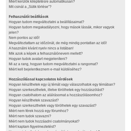
Miért kerülök kiléptetésre automatikusan?
Mit csinál a „Sütik törlése”?
Felhasználói beállítások
Hogyan tudom megváltoztatni a beállításaimat?
Hogyan tudom megakadályozni, hogy mások lássák, mikor vagyok
jelen?
Nem pontos az idő!
Megváltoztattam az időzónát, de még mindig pontatlan az idő!
A használni kívánt nyelv nincs a listában!
Mik azok a képek a felhasználónevem mellett?
Hogyan tudok avatart megjeleníteni?
Mi az a rang, hogyan tudom megváltoztatni a rangomat?
Miért kell bejelentkeznem e-mail küldéséhez?
Hozzászólással kapcsolatos kérdések
Hogyan készíthetek egy új témát vagy válaszolhatok egy témában?
Hogyan szerkeszthetek, illetve törölhetek egy hozzászólást?
Hogyan csatolhatom az aláírásomat a hozzászólásomhoz?
Hogyan készíthetek szavazást?
Hogyan szerkeszthetek vagy törölhetek egy szavazást?
Miért nem férek hozzá egy fórumhoz?
Miért nem tudok szavazni?
Miért nem tudok hozzáadni csatolmányokat?
Miért kaptam figyelmeztetést?