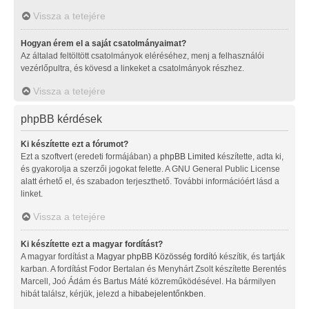
Vissza a tetejére
Hogyan érem el a saját csatolmányaimat?
Az általad feltöltött csatolmányok eléréséhez, menj a felhasználói
vezérlőpultra, és kövesd a linkeket a csatolmányok részhez.
Vissza a tetejére
phpBB kérdések
Ki készítette ezt a fórumot?
Ezt a szoftvert (eredeti formájában) a
phpBB Limited
készítette, adta ki,
és gyakorolja a szerzői jogokat felette. A GNU General Public License
alatt érhető el, és szabadon terjeszthető. További információért lásd a
linket.
Vissza a tetejére
Ki készítette ezt a magyar fordítást?
A magyar fordítást a
Magyar phpBB Közösség
fordító
készítik, és tartják
karban. A fordítást Fodor Bertalan és Menyhárt Zsolt készítette Berentés
Marcell, Joó Ádám és Bartus Máté közreműködésével. Ha bármilyen
hibát találsz, kérjük, jelezd a
hibabejelentőnkben
.