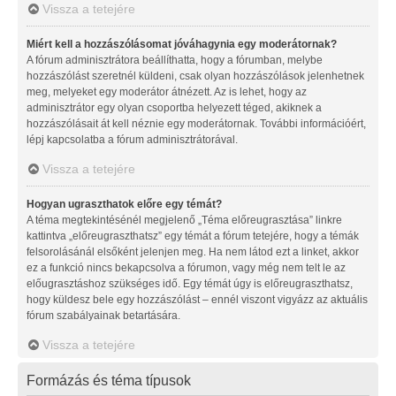
Vissza a tetejére
Miért kell a hozzászólásomat jóváhagynia egy moderátornak?
A fórum adminisztrátora beállíthatta, hogy a fórumban, melybe
hozzászólást szeretnél küldeni, csak olyan hozzászólások jelenhetnek
meg, melyeket egy moderátor átnézett. Az is lehet, hogy az
adminisztrátor egy olyan csoportba helyezett téged, akiknek a
hozzászólásait át kell néznie egy moderátornak. További információért,
lépj kapcsolatba a fórum adminisztrátorával.
Vissza a tetejére
Hogyan ugraszthatok előre egy témát?
A téma megtekintésénél megjelenő „Téma előreugrasztása” linkre
kattintva „előreugraszthatsz” egy témát a fórum tetejére, hogy a témák
felsorolásánál elsőként jelenjen meg. Ha nem látod ezt a linket, akkor
ez a funkció nincs bekapcsolva a fórumon, vagy még nem telt le az
előugrasztáshoz szükséges idő. Egy témát úgy is előreugraszthatsz,
hogy küldesz bele egy hozzászólást – ennél viszont vigyázz az aktuális
fórum szabályainak betartására.
Vissza a tetejére
Formázás és téma típusok