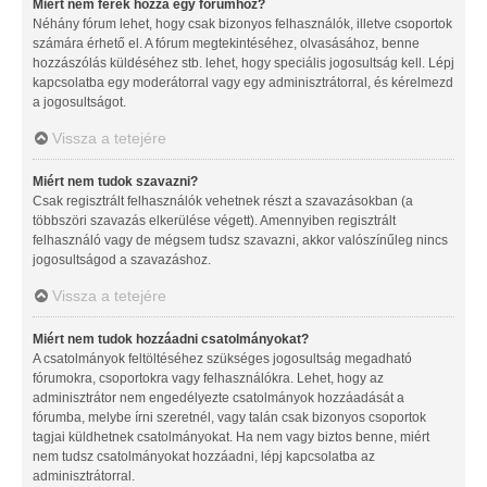
Miért nem férek hozzá egy fórumhoz?
Néhány fórum lehet, hogy csak bizonyos felhasználók, illetve csoportok
számára érhető el. A fórum megtekintéséhez, olvasásához, benne
hozzászólás küldéséhez stb. lehet, hogy speciális jogosultság kell. Lépj
kapcsolatba egy moderátorral vagy egy adminisztrátorral, és kérelmezd
a jogosultságot.
Vissza a tetejére
Miért nem tudok szavazni?
Csak regisztrált felhasználók vehetnek részt a szavazásokban (a
többszöri szavazás elkerülése végett). Amennyiben regisztrált
felhasználó vagy de mégsem tudsz szavazni, akkor valószínűleg nincs
jogosultságod a szavazáshoz.
Vissza a tetejére
Miért nem tudok hozzáadni csatolmányokat?
A csatolmányok feltöltéséhez szükséges jogosultság megadható
fórumokra, csoportokra vagy felhasználókra. Lehet, hogy az
adminisztrátor nem engedélyezte csatolmányok hozzáadását a
fórumba, melybe írni szeretnél, vagy talán csak bizonyos csoportok
tagjai küldhetnek csatolmányokat. Ha nem vagy biztos benne, miért
nem tudsz csatolmányokat hozzáadni, lépj kapcsolatba az
adminisztrátorral.