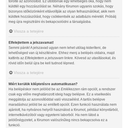
törölte az azonosítód. Ez utóbbinak egy lehetséges oka, hogy nem
küldtél egy hozzászólást se. Néhány fórumon ugyanis szokás, hogy
bizonyos időközönként eltávolítják az olyan felhasználókat, akik nem
küldtek hozzászólást, hogy csökkentsék az adatbázis méretét. Próbálj
meg újra regisztrálni és bekapcsolódni a társalgásba.
Vissza a tetejére
Elfelejtettem a jelszavamat!
Semmi pánik! A jelszavad ugyan nem lehet utólag kideríteni, de
lehetőséged van új készítésére. Ehhez menj a belépés oldalra, majd
kattints az
Elfelejtettem a jelszavam
linkre. Kövesd az utasításokat, és
rövid időn belül újra be kell tudnod lépned.
Vissza a tetejére
Miért kerülök kiléptetésre automatikusan?
Ha belépéskor nem jelölöd be az
Emlékezzen rám
opciót, a rendszer
csak egy előre meghatározott ideig hagy belépve. Ez a viselkedés
meggátolja az azonosítóddal való visszaélést. A tartós belépve
maradáshoz jelöld be az említett opciót. Ezen funkció használata nem
ajánlott, ha nyilvános helyről használod a fórumot, például könyvtárból,
internetkávézóból vagy egyetemi laborból. Ha nem látod a
jelölőnégyzetet, a fórumon valószínűleg nincs bekapcsolva ez a
funkció.