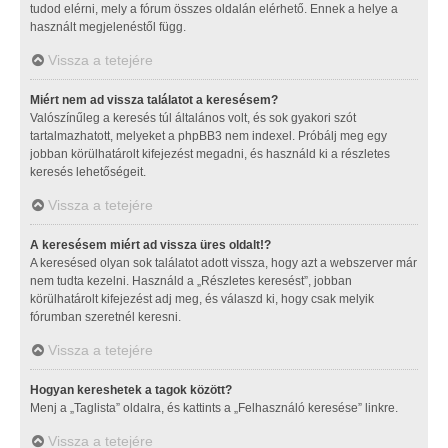
tudod elérni, mely a fórum összes oldalán elérhető. Ennek a helye a
használt megjelenéstől függ.
Vissza a tetejére
Miért nem ad vissza találatot a keresésem?
Valószínűleg a keresés túl általános volt, és sok gyakori szót
tartalmazhatott, melyeket a phpBB3 nem indexel. Próbálj meg egy
jobban körülhatárolt kifejezést megadni, és használd ki a részletes
keresés lehetőségeit.
Vissza a tetejére
A keresésem miért ad vissza üres oldalt!?
A keresésed olyan sok találatot adott vissza, hogy azt a webszerver már
nem tudta kezelni. Használd a „Részletes keresést”, jobban
körülhatárolt kifejezést adj meg, és válaszd ki, hogy csak melyik
fórumban szeretnél keresni.
Vissza a tetejére
Hogyan kereshetek a tagok között?
Menj a „Taglista” oldalra, és kattints a „Felhasználó keresése” linkre.
Vissza a tetejére