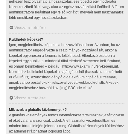
nehezen lesz olvasható a hozzászólás, ezért pedig egy moderátor
kiszerkesztheti őket, vagy akár az egész hozzászólást törölheti. A fórum
adminisztrátora beállíthat egy felső korlátot, melynél nem használhatsz
több emotikont egy hozzászólásban.
Vissza a tetejére
Küldhetek képeket?
Igen, megjeleníthetsz képeket a hozzászólásaidban. Azonban, ha az
adminisztrátor engedélyezte a csatolmányok hozzáadását, akkor a
képeket egyenesen a fórumra is feltöltheted. Ellenkező esetben a
képeket egy publikus, mindenki által elérhető szerveren kell tárolnod,
és onnan belinkelned – például: http://www.akarmi.hu/en-kepem.gif.
Nem tudsz belinkelni képeket a saját gépedről (hacsak az nem érhető
el kívülről is), azonosítást igénylő oldalakról (mint például freemail,
gmail, yahoo postafiókok), jelszóval védett weblapokról stb. A képek
megjelenítéséhez használd az [img] BBCode címkét.
Vissza a tetejére
Mik azok a globális közlemények?
A globális közlemények fontos információkat tartalmaznak, ezért olvasd
el őket valahányszor csak tudod. A felhasználói vezérlőpultban és
minden fórum tetején jelennek meg. Globális közlemények küldéséhez
az adminisztrátor adhat jogosultságot.