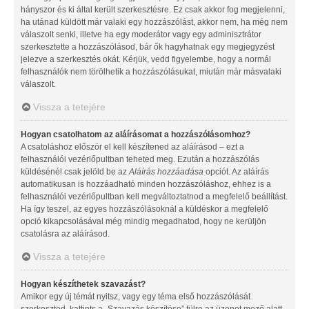
hányszor és ki által került szerkesztésre. Ez csak akkor fog megjelenni,
ha utánad küldött már valaki egy hozzászólást, akkor nem, ha még nem
válaszolt senki, illetve ha egy moderátor vagy egy adminisztrátor
szerkesztette a hozzászólásod, bár ők hagyhatnak egy megjegyzést
jelezve a szerkesztés okát. Kérjük, vedd figyelembe, hogy a normál
felhasználók nem törölhetik a hozzászólásukat, miután már másvalaki
válaszolt.
Vissza a tetejére
Hogyan csatolhatom az aláírásomat a hozzászólásomhoz?
A csatoláshoz először el kell készítened az aláírásod – ezt a
felhasználói vezérlőpultban teheted meg. Ezután a hozzászólás
küldésénél csak jelöld be az
Aláírás hozzáadása
opciót. Az aláírás
automatikusan is hozzáadható minden hozzászóláshoz, ehhez is a
felhasználói vezérlőpultban kell megváltoztatnod a megfelelő beállítást.
Ha így teszel, az egyes hozzászólásoknál a küldéskor a megfelelő
opció kikapcsolásával még mindig megadhatod, hogy ne kerüljön
csatolásra az aláírásod.
Vissza a tetejére
Hogyan készíthetek szavazást?
Amikor egy új témát nyitsz, vagy egy téma első hozzászólását
szerkeszted, kattints a „Szavazás készítése” fülre az üzenet mező alatt.