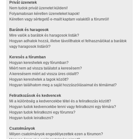
Privát üzenetek
Nem tudok privát üzenetet küldeni!
Folyamatosan kéretlen üzeneteket kapok!
Kéretlen vagy sértegető e-mailt kaptam valakitől a fórumról!
Barátok és haragosok
Mire valók a barátok és haragosok listák?
Hogyan adhatok hozzá, illetve távolíthatok el felhasználókat a barátok
vagy haragosok listáról?
Keresés a fórumban
Hogyan kereshetek egy fórumban?
Miért nem ad vissza találatot a keresésem?
A keresésem miért ad vissza üres oldalt!?
Hogyan kereshetek a tagok között?
Hogyan találhatom meg a saját hozzászólásaimat és témáimat?
Feliratkozások és kedvencek
Mi a különbség a kedvencekbe tétel és a feliratkozás között?
Hogyan tudok kedvencekbe tenni vagy feliratkozni egy témára?
Hogyan tudok feliratkozni egy fórumra?
Hogyan tudok leiratkozni?
Csatolmányok
Milyen csatolmányok engedélyezettek ezen a fórumon?