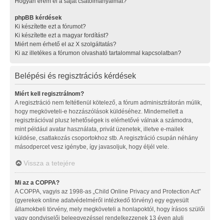
Hogyan érem el a saját csatolmányaimat?
phpBB kérdések
Ki készítette ezt a fórumot?
Ki készítette ezt a magyar fordítást?
Miért nem érhető el az X szolgáltatás?
Ki az illetékes a fórumon olvasható tartalommal kapcsolatban?
Belépési és regisztrációs kérdések
Miért kell regisztrálnom?
A regisztráció nem feltétlenül kötelező, a fórum adminisztrátorán múlik,
hogy megköveteli-e hozzászólások küldéséhez. Mindemellett a
regisztrációval plusz lehetőségek is elérhetővé válnak a számodra,
mint például avatar használata, privát üzenetek, illetve e-mailek
küldése, csatlakozás csoportokhoz stb. A regisztráció csupán néhány
másodpercet vesz igénybe, így javasoljuk, hogy éljél vele.
Vissza a tetejére
Mi az a COPPA?
A COPPA, vagyis az 1998-as „Child Online Privacy and Protection Act”
(gyerekek online adatvédelméről intézkedő törvény) egy egyesült
államokbeli törvény, mely megköveteli a honlapoktól, hogy írásos szülői
vagy gondviselői beleegyezéssel rendelkezzenek 13 éven aluli