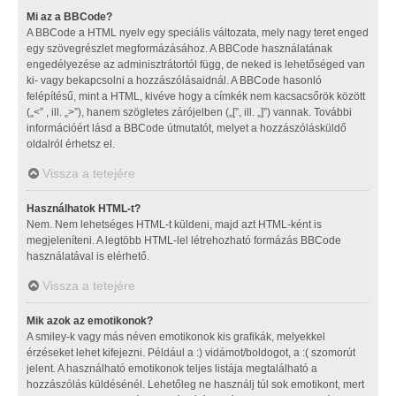
Mi az a BBCode?
A BBCode a HTML nyelv egy speciális változata, mely nagy teret enged
egy szövegrészlet megformázásához. A BBCode használatának
engedélyezése az adminisztrátortól függ, de neked is lehetőséged van
ki- vagy bekapcsolni a hozzászólásaidnál. A BBCode hasonló
felépítésű, mint a HTML, kivéve hogy a címkék nem kacsacsőrök között
(„<” , ill. „>”), hanem szögletes zárójelben („[”, ill. „]”) vannak. További
információért lásd a BBCode útmutatót, melyet a hozzászólásküldő
oldalról érhetsz el.
Vissza a tetejére
Használhatok HTML-t?
Nem. Nem lehetséges HTML-t küldeni, majd azt HTML-ként is
megjeleníteni. A legtöbb HTML-lel létrehozható formázás BBCode
használatával is elérhető.
Vissza a tetejére
Mik azok az emotikonok?
A smiley-k vagy más néven emotikonok kis grafikák, melyekkel
érzéseket lehet kifejezni. Például a :) vidámot/boldogot, a :( szomorút
jelent. A használható emotikonok teljes listája megtalálható a
hozzászólás küldésénél. Lehetőleg ne használj túl sok emotikont, mert