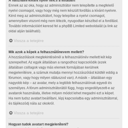
A használni kívánt nyelv nincs a listában!
Ennek az az oka, hogy az adminisztrátor nem telepítette a megfelelő
nyelvi csomagot, vagy hogy még nem készült fordítás a kívánt nyelvre.
Kérd meg az adminisztrátort, hogy telepítse a nyelvi csomagot,
amennyiben viszont még nem létezik, nyugodtan készítsd el a fordítást.
További információért keresd fel a phpBB Limited weboldalát (a link az
oldal alján található).
Vissza a tetejére
Mik azok a képek a felhasználónevem mellett?
A hozzászólások megtekintésénél a felhasználónév mellett két kép
szerepelhet. Az egyik általában a rangodhoz kapcsolódik (ezek
általában csillagok vagy más elemek formájában kerülnek
megjelenítésre, a számuk mutatja mennyi hozzászólást küldtél eddig a
fórumon, vagy hogy milyen státuszod van). A másik – általában egy
nagyobb kép – az avatar, mely a legtöbb felhasználónak egyedi és
személyes. A fórum adminisztrátorától függ, hogy engedélyezett-e az
avatarok használata, illetve milyen módot lehet megadni ezt a képet.
Ha nem tudsz avatart beállítani, lépj kapcsolatba egy adminisztrátorral,
és tájékozódj nála az okokról.
Vissza a tetejére
Hogyan tudok avatart megjeleníteni?