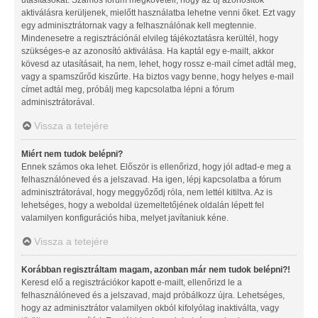
aktiválásra kerüljenek, mielőtt használatba lehetne venni őket. Ezt vagy
egy adminisztrátornak vagy a felhasználónak kell megtennie.
Mindenesetre a regisztrációnál elvileg tájékoztatásra kerültél, hogy
szükséges-e az azonosító aktiválása. Ha kaptál egy e-mailt, akkor
kövesd az utasításait, ha nem, lehet, hogy rossz e-mail címet adtál meg,
vagy a spamszűrőd kiszűrte. Ha biztos vagy benne, hogy helyes e-mail
címet adtál meg, próbálj meg kapcsolatba lépni a fórum
adminisztrátorával.
Vissza a tetejére
Miért nem tudok belépni?
Ennek számos oka lehet. Először is ellenőrizd, hogy jól adtad-e meg a
felhasználóneved és a jelszavad. Ha igen, lépj kapcsolatba a fórum
adminisztrátorával, hogy meggyőződj róla, nem lettél kitiltva. Az is
lehetséges, hogy a weboldal üzemeltetőjének oldalán lépett fel
valamilyen konfigurációs hiba, melyet javítaniuk kéne.
Vissza a tetejére
Korábban regisztráltam magam, azonban már nem tudok belépni?!
Keresd elő a regisztrációkor kapott e-mailt, ellenőrizd le a
felhasználóneved és a jelszavad, majd próbálkozz újra. Lehetséges,
hogy az adminisztrátor valamilyen okból kifolyólag inaktiválta, vagy