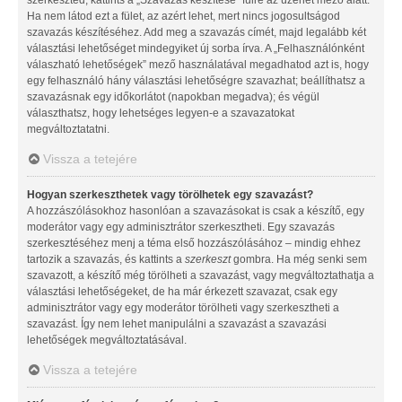
Ha nem látod ezt a fület, az azért lehet, mert nincs jogosultságod
szavazás készítéséhez. Add meg a szavazás címét, majd legalább két
választási lehetőséget mindegyiket új sorba írva. A „Felhasználónként
válaszható lehetőségek” mező használatával megadhatod azt is, hogy
egy felhasználó hány választási lehetőségre szavazhat; beállíthatsz a
szavazásnak egy időkorlátot (napokban megadva); és végül
választhatsz, hogy lehetséges legyen-e a szavazatokat
megváltoztatatni.
Vissza a tetejére
Hogyan szerkeszthetek vagy törölhetek egy szavazást?
A hozzászólásokhoz hasonlóan a szavazásokat is csak a készítő, egy
moderátor vagy egy adminisztrátor szerkesztheti. Egy szavazás
szerkesztéséhez menj a téma első hozzászólásához – mindig ehhez
tartozik a szavazás, és kattints a
szerkeszt
gombra. Ha még senki sem
szavazott, a készítő még törölheti a szavazást, vagy megváltoztathatja a
választási lehetőségeket, de ha már érkezett szavazat, csak egy
adminisztrátor vagy egy moderátor törölheti vagy szerkesztheti a
szavazást. Így nem lehet manipulálni a szavazást a szavazási
lehetőségek megváltoztatásával.
Vissza a tetejére