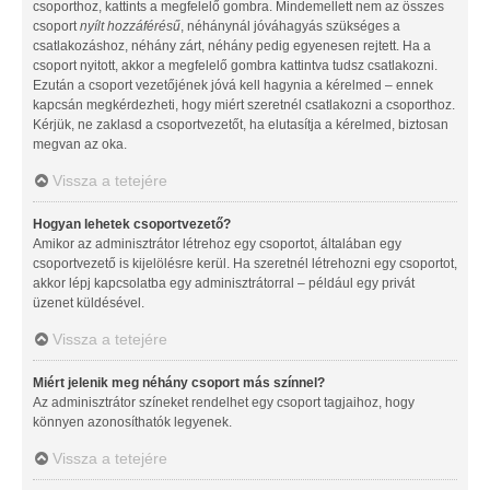
csoporthoz, kattints a megfelelő gombra. Mindemellett nem az összes
csoport
nyílt hozzáférésű
, néhánynál jóváhagyás szükséges a
csatlakozáshoz, néhány zárt, néhány pedig egyenesen rejtett. Ha a
csoport nyitott, akkor a megfelelő gombra kattintva tudsz csatlakozni.
Ezután a csoport vezetőjének jóvá kell hagynia a kérelmed – ennek
kapcsán megkérdezheti, hogy miért szeretnél csatlakozni a csoporthoz.
Kérjük, ne zaklasd a csoportvezetőt, ha elutasítja a kérelmed, biztosan
megvan az oka.
Vissza a tetejére
Hogyan lehetek csoportvezető?
Amikor az adminisztrátor létrehoz egy csoportot, általában egy
csoportvezető is kijelölésre kerül. Ha szeretnél létrehozni egy csoportot,
akkor lépj kapcsolatba egy adminisztrátorral – például egy privát
üzenet küldésével.
Vissza a tetejére
Miért jelenik meg néhány csoport más színnel?
Az adminisztrátor színeket rendelhet egy csoport tagjaihoz, hogy
könnyen azonosíthatók legyenek.
Vissza a tetejére