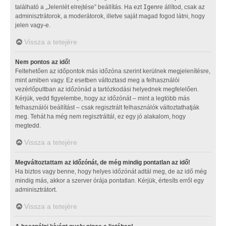
található a „Jelenlét elrejtése” beállítás. Ha ezt
Igen
re állítod, csak az
adminisztrátorok, a moderátorok, illetve saját magad fogod látni, hogy
jelen vagy-e.
Vissza a tetejére
Nem pontos az idő!
Feltehetően az időpontok más időzóna szerint kerülnek megjelenítésre,
mint amiben vagy. Ez esetben változtasd meg a felhasználói
vezérlőpultban az időzónád a tartózkodási helyednek megfelelően.
Kérjük, vedd figyelembe, hogy az időzónát – mint a legtöbb más
felhasználói beállítást – csak regisztrált felhasználók változtathatják
meg. Tehát ha még nem regisztráltál, ez egy jó alakalom, hogy
megtedd.
Vissza a tetejére
Megváltoztattam az időzónát, de még mindig pontatlan az idő!
Ha biztos vagy benne, hogy helyes időzónát adtál meg, de az idő még
mindig más, akkor a szerver órája pontatlan. Kérjük, értesíts erről egy
adminisztrátort.
Vissza a tetejére