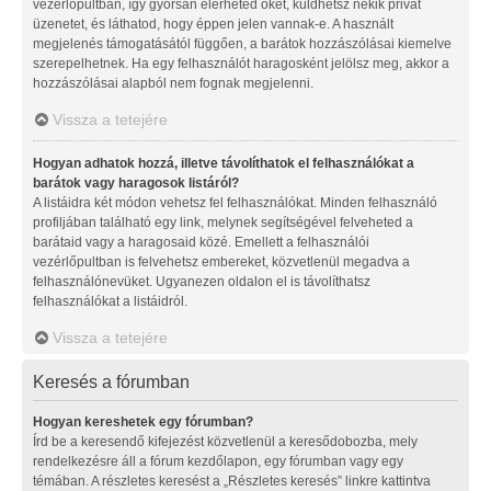
vezérlőpultban, így gyorsan elérheted őket, küldhetsz nekik privát
üzenetet, és láthatod, hogy éppen jelen vannak-e. A használt
megjelenés támogatásától függően, a barátok hozzászólásai kiemelve
szerepelhetnek. Ha egy felhasználót haragosként jelölsz meg, akkor a
hozzászólásai alapból nem fognak megjelenni.
Vissza a tetejére
Hogyan adhatok hozzá, illetve távolíthatok el felhasználókat a
barátok vagy haragosok listáról?
A listáidra két módon vehetsz fel felhasználókat. Minden felhasználó
profiljában található egy link, melynek segítségével felveheted a
barátaid vagy a haragosaid közé. Emellett a felhasználói
vezérlőpultban is felvehetsz embereket, közvetlenül megadva a
felhasználónevüket. Ugyanezen oldalon el is távolíthatsz
felhasználókat a listáidról.
Vissza a tetejére
Keresés a fórumban
Hogyan kereshetek egy fórumban?
Írd be a keresendő kifejezést közvetlenül a keresődobozba, mely
rendelkezésre áll a fórum kezdőlapon, egy fórumban vagy egy
témában. A részletes keresést a „Részletes keresés” linkre kattintva