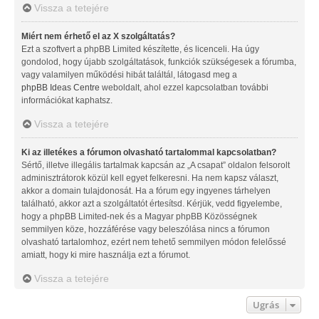
Vissza a tetejére
Miért nem érhető el az X szolgáltatás?
Ezt a szoftvert a phpBB Limited készítette, és licenceli. Ha úgy
gondolod, hogy újabb szolgáltatások, funkciók szükségesek a fórumba,
vagy valamilyen működési hibát találtál, látogasd meg a
phpBB Ideas Centre
weboldalt, ahol ezzel kapcsolatban további
információkat kaphatsz.
Vissza a tetejére
Ki az illetékes a fórumon olvasható tartalommal kapcsolatban?
Sértő, illetve illegális tartalmak kapcsán az „A csapat” oldalon felsorolt
adminisztrátorok közül kell egyet felkeresni. Ha nem kapsz választ,
akkor a domain tulajdonosát. Ha a fórum egy ingyenes tárhelyen
található, akkor azt a szolgáltatót értesítsd. Kérjük, vedd figyelembe,
hogy a phpBB Limited-nek és a Magyar phpBB Közösségnek
semmilyen köze, hozzáférése vagy beleszólása nincs a fórumon
olvasható tartalomhoz, ezért nem tehető semmilyen módon felelőssé
amiatt, hogy ki mire használja ezt a fórumot.
Vissza a tetejére
Ugrás