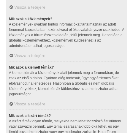
Vissza a tetejére
Mik azok a közlemények?
A közlemények gyakran fontos információkat tartalmaznak az adott
fórummal kapcsolatban, ezért olvasd el őket valahányszor csak tudod. A
közlemények a fórum összes oldalán, felül jelennek meg. Hasonlóan a
globális közleményekhez, közlemények küldéséhez is az
adminisztrátor adhat jogosultságot.
Vissza a tetejére
Mik azok a kiemelt témák?
A kiemelt témák a közlemények alatt jelennek meg a fórumokban, de
csak az első oldalon. Gyakran elég fontosak, úgyhogy érdemes őket
elolvasnod, ha lehetséges. Hasonlóan a globális és nem globális
közleményekhez, kiemelt témák küldéséhez az adminisztrátor adhat
jogosultságot.
Vissza a tetejére
Mik azok a lezárt témák?
A lezárt témák olyan témák, melyekbe nem lehet hozzászólást küldeni
vagy szavazni bennük. Egy téma lezárásának több oka lehet, és egy
témát egy adminisztrátor vagy egy moderátor zárhat le. Ha a fórum