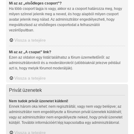
Mi az az „elsődleges csoport”?
Ha több csoport tagja is vagy, akkor ez a csoport határozza meg, hogy
milyen színnel jelenik meg a neved, és hogy alapból milyen csoport
avatar jelenik meg nálad. Az adminisztrátor engedélyezheti, hogy
megváltoztasd az elsődleges csoportodat a felhasználói
vezérlőpultban.
Vissza a tetejére
Mi az az „A csapat” link?
Ezen az oldalon egy listát találhatsz a fórum üzemeltetőiről: az
adminisztrátorokról és a moderátorokról (utóbbiaknál jelezve például
azt is, hogy melyik fórumot moderálják).
Vissza a tetejére
Privát üzenetek
Nem tudok privát üzenetet küldeni!
Ennek három oka lehet: nem regisztráltál, vagy nem vagy belépve; az
adminisztrátor nem engedélyezte a fórumon privát üzenetek küldését;
vagy az adminisztrátor nem engedélyezte neked, hogy privát üzenetet
küldjél. További információért lépj kapcsolatba egy adminisztrátorral.
Vissza a tetejére