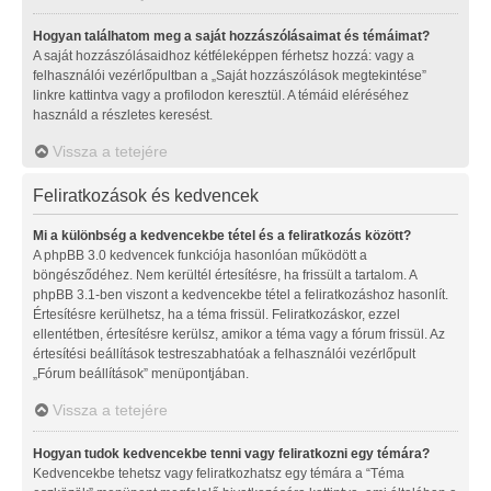
Hogyan találhatom meg a saját hozzászólásaimat és témáimat?
A saját hozzászólásaidhoz kétféleképpen férhetsz hozzá: vagy a
felhasználói vezérlőpultban a „Saját hozzászólások megtekintése”
linkre kattintva vagy a profilodon keresztül. A témáid eléréséhez
használd a részletes keresést.
Vissza a tetejére
Feliratkozások és kedvencek
Mi a különbség a kedvencekbe tétel és a feliratkozás között?
A phpBB 3.0 kedvencek funkciója hasonlóan működött a
böngésződéhez. Nem kerültél értesítésre, ha frissült a tartalom. A
phpBB 3.1-ben viszont a kedvencekbe tétel a feliratkozáshoz hasonlít.
Értesítésre kerülhetsz, ha a téma frissül. Feliratkozáskor, ezzel
ellentétben, értesítésre kerülsz, amikor a téma vagy a fórum frissül. Az
értesítési beállítások testreszabhatóak a felhasználói vezérlőpult
„Fórum beállítások” menüpontjában.
Vissza a tetejére
Hogyan tudok kedvencekbe tenni vagy feliratkozni egy témára?
Kedvencekbe tehetsz vagy feliratkozhatsz egy témára a “Téma