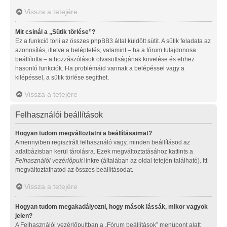
Vissza a tetejére
Mit csinál a „Sütik törlése”?
Ez a funkció törli az összes phpBB3 által küldött sütit. A sütik feladata az
azonosítás, illetve a beléptetés, valamint – ha a fórum tulajdonosa
beállította – a hozzászólások olvasottságának követése és ehhez
hasonló funkciók. Ha problémáid vannak a belépéssel vagy a
kilépéssel, a sütik törlése segíthet.
Vissza a tetejére
Felhasználói beállítások
Hogyan tudom megváltoztatni a beállításaimat?
Amennyiben regisztrált felhasználó vagy, minden beállításod az
adatbázisban kerül tárolásra. Ezek megváltoztatásához kattints a
Felhasználói vezérlőpult
linkre (általában az oldal tetején található). Itt
megváltoztathatod az összes beállításodat.
Vissza a tetejére
Hogyan tudom megakadályozni, hogy mások lássák, mikor vagyok
jelen?
A Felhasználói vezérlőpultban a „Fórum beállítások” menüpont alatt