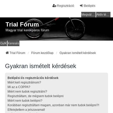
Regisztráció
Belépés
Megválaszolatlan témák
Aktív témák
Trial Fórum
Magyar trial kerékpáros fórum
GyIK
Keresés
Trial Fórum
Fórum kezdőlap
Gyakran ismételt kérdések
Gyakran ismételt kérdések
Belépési és regisztrációs kérdések
Miért kell regisztrálnom?
Mi az a COPPA?
Miért nem tudok regisztrálni?
Regisztráltam, de mégsem tudok belépni
Miért nem tudok belépni?
Korábban regisztráltam magam, azonban már nem tudok belépni?!
Elfelejtettem a jelszavamat!