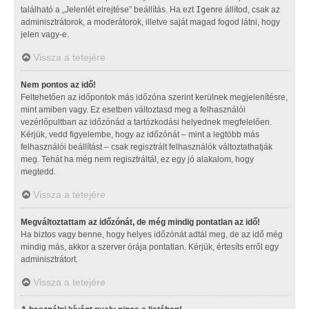
található a „Jelenlét elrejtése” beállítás. Ha ezt
Igen
re állítod, csak az
adminisztrátorok, a moderátorok, illetve saját magad fogod látni, hogy
jelen vagy-e.
Vissza a tetejére
Nem pontos az idő!
Feltehetően az időpontok más időzóna szerint kerülnek megjelenítésre,
mint amiben vagy. Ez esetben változtasd meg a felhasználói
vezérlőpultban az időzónád a tartózkodási helyednek megfelelően.
Kérjük, vedd figyelembe, hogy az időzónát – mint a legtöbb más
felhasználói beállítást – csak regisztrált felhasználók változtathatják
meg. Tehát ha még nem regisztráltál, ez egy jó alakalom, hogy
megtedd.
Vissza a tetejére
Megváltoztattam az időzónát, de még mindig pontatlan az idő!
Ha biztos vagy benne, hogy helyes időzónát adtál meg, de az idő még
mindig más, akkor a szerver órája pontatlan. Kérjük, értesíts erről egy
adminisztrátort.
Vissza a tetejére