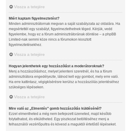
Vissza a tetejére
Miért kaptam figyelmeztetést?
Minden adminisztrátornak megvan a saját szabályzata az oldalára. Ha
megsértettél egy szabályt, figyelmeztethetnek téged. Kérjük, vedd
figyelembe, hogy ez a fórum adminisztrátorának döntése – a phpBB
Limited-nak semmi köze nincs a fórumokon kiosztott
figyelmeztetésekhez.
Vissza a tetejére
Hogyan jelenthetek egy hozzászólást a moderátoroknak?
Menj a hozzászóláshoz, melyet jelenteni szeretnél, és ha a fórum
adminisztrátora engedélyezte, látnod kell egy gombot, mely erre való.
Ha erre kattintasz, végigkísérésre kerülsz a hozzászólás jelentéséhez
szükséges lépéseken.
Vissza a tetejére
Mire való az „Elmentés” gomb hozzászólás küldésénél?
Ezzel elmentheted a még nem befejezett üzeneted, majd később
folytathatod, és elküldheted. Egy piszkozat betöltéséhez menj a
felhasználói vezérlőpultra és kövesd a maguktól értetődő lépéseket.