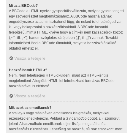
Mi az a BBCode?
A BBCode a HTML nyelv egy speciális változata, mely nagy teret enged
egy szövegrészlet megformázásához. A BBCode használatának
engedélyezése az adminisztrátortól függ, de neked is lehetőséged van
ki- vagy bekapcsolni a hozzászólásaidnál. A BBCode hasonló
felépítésű, mint a HTML, kivéve hogy a címkék nem kacsacsőrök között
(„<” , ill. „>”), hanem szögletes zárójelben („[”, ill. „]”) vannak. További
információért lásd a BBCode útmutatót, melyet a hozzászólásküldő
oldalról érhetsz el.
Vissza a tetejére
Használhatok HTML-t?
Nem. Nem lehetséges HTML-t küldeni, majd azt HTML-ként is
megjeleníteni. A legtöbb HTML-lel létrehozható formázás BBCode
használatával is elérhető.
Vissza a tetejére
Mik azok az emotikonok?
A smiley-k vagy más néven emotikonok kis grafikák, melyekkel
érzéseket lehet kifejezni. Például a :) vidámot/boldogot, a :( szomorút
jelent. A használható emotikonok teljes listája megtalálható a
hozzászólás küldésénél. Lehetőleg ne használj túl sok emotikont, mert