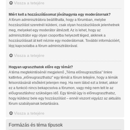
Vissza a tetejére
Miért kell a hozzászólásomat jóváhagynia egy moderátornak?
A fórum adminisztrátora beállíthatta, hogy a fórumban, melybe
hozzászólást szeretnél küldeni, csak olyan hozzászólások jelenhetnek
meg, melyeket egy moderátor átnézett. Az is lehet, hogy az
adminisztrátor egy olyan csoportba helyezett téged, akiknek a
hozzászólásait át kell néznie egy moderátornak. További információért,
lépj kapcsolatba a fórum adminisztrátorával.
Vissza a tetejére
Hogyan ugraszthatok előre egy témát?
A téma megtekintésénél megjelenő „Téma előreugrasztása” linkre
kattintva „előreugraszthatsz” egy témát a fórum tetejére, hogy a témák
felsorolásánál elsőként jelenjen meg. Ha nem látod ezt a linket, akkor
ez a funkció nincs bekapcsolva a fórumon, vagy még nem telt le az
előugrasztáshoz szükséges idő. Egy témát úgy is előreugraszthatsz,
hogy küldesz bele egy hozzászólást – ennél viszont vigyázz az aktuális
fórum szabályainak betartására.
Vissza a tetejére
Formázás és téma típusok