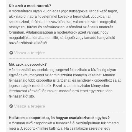
Kik azok a moderátorok?
A moderátorok olyan különleges jogosultságokkal rendelkező tagok,
akik napról napra figyelemmel követik a fórumokat. Jogukban áll
szerkeszteni, törölni a hozzászólásokat, valamint lezárni, megnyitni,
áthelyezni, törölni és szétválasztani a témákat az általuk moderált
fórumban. Általánosságban a moderátorok azért vannak, hogy
meggátolják a témába nem illő, sértegető vagy támadó hangvételű
hozzászólások küldését.
Vissza a tetejére
Mik azok a csoportok?
A felhasználói csoportok segítségével felosztható a közösség olyan
egységekre, melyeket az adminisztrátor könnyen kezelhet. Minden
felhasználó több csoportba is tartozhat, és mindegyik csoporthoz saját
jogosultságok rendelhetők. Ezzel az adminisztrátor könnyedén
létrehozhat zártkörű fórumokat, moderátorrá tehet egyszerre több
felhasználót stb.
Vissza a tetejére
Hol látom a csoportokat, és hogyan csatlakozhatok egyhez?
A fórumon lévő csoportokat a felhasználói vezérlőpultban tekintheted
meg a „Csoportok” linkre kattintva. Ha csatlakozni szeretnél egy