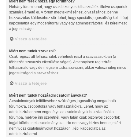
Miért nem férek hozzá egy fórumhoz?
Néhány fórum lehet, hogy csak bizonyos felhasználók, illetve csoportok
számára érhető el. A fórum megtekintéséhez, olvasásához, benne
hozzászólás küldéséhez stb. lehet, hogy speciális jogosultság kell. Lépj
kapcsolatba egy moderátorral vagy egy adminisztrátorral, és kérelmezd
a jogosultságot.
Vissza a tetejére
Miért nem tudok szavazni?
Csak regisztrált felhasználók vehetnek részt a szavazásokban (a
többszöri szavazás elkerülése végett). Amennyiben regisztrált
felhasználó vagy de mégsem tudsz szavazni, akkor valószínűleg nincs
jogosultságod a szavazáshoz.
Vissza a tetejére
Miért nem tudok hozzáadni csatolmányokat?
A csatolmányok feltöltéséhez szükséges jogosultság megadható
fórumokra, csoportokra vagy felhasználókra. Lehet, hogy az
adminisztrátor nem engedélyezte csatolmányok hozzáadását a
fórumba, melybe írni szeretnél, vagy talán csak bizonyos csoportok
tagjai küldhetnek csatolmányokat. Ha nem vagy biztos benne, miért
nem tudsz csatolmányokat hozzáadni, lépj kapcsolatba az
adminisztrátorral.