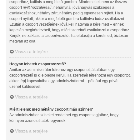
csoporthoz, kattints a megfelelő gombra. Mindemellett nem az összes
csoport
nyílt hozzáférésű
, néhánynál jóváhagyás szükséges a
csatlakozáshoz, néhány zárt, néhány pedig egyenesen rejtett. Ha a
csoport nyitott, akkor a megfelelő gombra kattintva tudsz csatlakozni.
Ezután a csoport vezetőjének jóvá kell hagynia a kérelmed – ennek
kapcsán megkérdezheti, hogy miért szeretnél csatlakozni a csoporthoz.
Kérjük, ne zaklasd a csoportvezetőt, ha elutasítja a kérelmed, biztosan
megvan az oka.
Vissza a tetejére
Hogyan lehetek csoportvezető?
Amikor az adminisztrátor létrehoz egy csoportot, általában egy
csoportvezető is kijelölésre kerül. Ha szeretnél létrehozni egy csoportot,
akkor lépj kapcsolatba egy adminisztrátorral – például egy privát
üzenet küldésével.
Vissza a tetejére
Miért jelenik meg néhány csoport más színnel?
Az adminisztrátor színeket rendelhet egy csoport tagjaihoz, hogy
könnyen azonosíthatók legyenek.
Vissza a tetejére