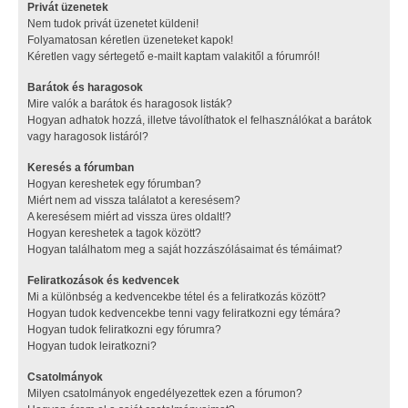
Privát üzenetek
Nem tudok privát üzenetet küldeni!
Folyamatosan kéretlen üzeneteket kapok!
Kéretlen vagy sértegető e-mailt kaptam valakitől a fórumról!
Barátok és haragosok
Mire valók a barátok és haragosok listák?
Hogyan adhatok hozzá, illetve távolíthatok el felhasználókat a barátok
vagy haragosok listáról?
Keresés a fórumban
Hogyan kereshetek egy fórumban?
Miért nem ad vissza találatot a keresésem?
A keresésem miért ad vissza üres oldalt!?
Hogyan kereshetek a tagok között?
Hogyan találhatom meg a saját hozzászólásaimat és témáimat?
Feliratkozások és kedvencek
Mi a különbség a kedvencekbe tétel és a feliratkozás között?
Hogyan tudok kedvencekbe tenni vagy feliratkozni egy témára?
Hogyan tudok feliratkozni egy fórumra?
Hogyan tudok leiratkozni?
Csatolmányok
Milyen csatolmányok engedélyezettek ezen a fórumon?