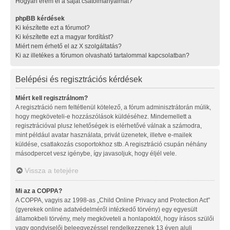
Hogyan érem el a saját csatolmányaimat?
phpBB kérdések
Ki készítette ezt a fórumot?
Ki készítette ezt a magyar fordítást?
Miért nem érhető el az X szolgáltatás?
Ki az illetékes a fórumon olvasható tartalommal kapcsolatban?
Belépési és regisztrációs kérdések
Miért kell regisztrálnom?
A regisztráció nem feltétlenül kötelező, a fórum adminisztrátorán múlik,
hogy megköveteli-e hozzászólások küldéséhez. Mindemellett a
regisztrációval plusz lehetőségek is elérhetővé válnak a számodra,
mint például avatar használata, privát üzenetek, illetve e-mailek
küldése, csatlakozás csoportokhoz stb. A regisztráció csupán néhány
másodpercet vesz igénybe, így javasoljuk, hogy éljél vele.
Vissza a tetejére
Mi az a COPPA?
A COPPA, vagyis az 1998-as „Child Online Privacy and Protection Act”
(gyerekek online adatvédelméről intézkedő törvény) egy egyesült
államokbeli törvény, mely megköveteli a honlapoktól, hogy írásos szülői
vagy gondviselői beleegyezéssel rendelkezzenek 13 éven aluli