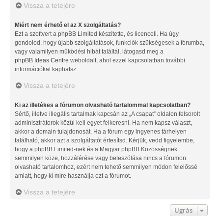
Vissza a tetejére
Miért nem érhető el az X szolgáltatás?
Ezt a szoftvert a phpBB Limited készítette, és licenceli. Ha úgy
gondolod, hogy újabb szolgáltatások, funkciók szükségesek a fórumba,
vagy valamilyen működési hibát találtál, látogasd meg a
phpBB Ideas Centre
weboldalt, ahol ezzel kapcsolatban további
információkat kaphatsz.
Vissza a tetejére
Ki az illetékes a fórumon olvasható tartalommal kapcsolatban?
Sértő, illetve illegális tartalmak kapcsán az „A csapat” oldalon felsorolt
adminisztrátorok közül kell egyet felkeresni. Ha nem kapsz választ,
akkor a domain tulajdonosát. Ha a fórum egy ingyenes tárhelyen
található, akkor azt a szolgáltatót értesítsd. Kérjük, vedd figyelembe,
hogy a phpBB Limited-nek és a Magyar phpBB Közösségnek
semmilyen köze, hozzáférése vagy beleszólása nincs a fórumon
olvasható tartalomhoz, ezért nem tehető semmilyen módon felelőssé
amiatt, hogy ki mire használja ezt a fórumot.
Vissza a tetejére
Ugrás