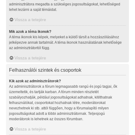
adminisztrátora megadta a szükséges jogosultságokat, lehetőséged
lehet lezárni a saját témáidat.
Vissza a tetejére
Mik azok a téma ikonok?
A téma ikonok kis képek, melyeket a küldő társít a hozzászólásához
jelképezve annak tartalmát. A téma ikonok használatának lehetősége
az adminisztrátortól függ.
Vissza a tetejére
Felhasználói szintek és csoportok
Kik azok az adminisztrátorok?
Az adminisztrátorok a fórum legmagasabb rangú és jogú tagjai, ők
üzemeltetik, és tartják karban. A fórum minden részletét
szabályozhatják, például jogosultságokat adhatnak, kitilthatnak
felhasználókat, csoportokat hozhatnak létre, moderátorokat
nevezhetnek ki stb. attól függően, hogy a fórumalapító milyen
jogosultságokat adott a többi adminisztrátornak. Teljesjogú
moderátorok is lehetnek az összes fórumban.
Vissza a tetejére