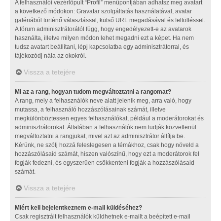
A felhasználói vezérlőpult “Profil” menüpontjában adhatsz meg avatart
a következő módokon: Gravatar szolgáltatás használatával, avatar
galériából történő választással, külső URL megadásával és feltöltéssel.
A fórum adminisztrátorától függ, hogy engedélyezett-e az avatarok
használta, illetve milyen módon lehet megadni ezt a képet. Ha nem
tudsz avatart beállítani, lépj kapcsolatba egy adminisztrátorral, és
tájékozódj nála az okokról.
Vissza a tetejére
Mi az a rang, hogyan tudom megváltoztatni a rangomat?
A rang, mely a felhasználók neve alatt jelenik meg, arra való, hogy
mutassa, a felhasználó hozzászólásainak számát, illetve
megkülönböztessen egyes felhasználókat, például a moderátorokat és
adminisztrátorokat. Általában a felhasználók nem tudják közvetlenül
megváltoztatni a rangjukat, mivel azt az adminisztrátor állítja be.
Kérünk, ne szólj hozzá feleslegesen a témákhoz, csak hogy növeld a
hozzászólásaid számát, hiszen valószínű, hogy ezt a moderátorok fel
fogják fedezni, és egyszerűen csökkenteni fogják a hozzászólásaid
számát.
Vissza a tetejére
Miért kell bejelentkeznem e-mail küldéséhez?
Csak regisztrált felhasználók küldhetnek e-mailt a beépített e-mail