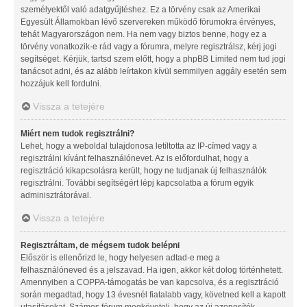
személyektől való adatgyűjtéshez. Ez a törvény csak az Amerikai
Egyesült Államokban lévő szervereken működő fórumokra érvényes,
tehát Magyarországon nem. Ha nem vagy biztos benne, hogy ez a
törvény vonatkozik-e rád vagy a fórumra, melyre regisztrálsz, kérj jogi
segítséget. Kérjük, tartsd szem előtt, hogy a phpBB Limited nem tud jogi
tanácsot adni, és az alább leírtakon kívül semmilyen aggály esetén sem
hozzájuk kell fordulni.
Vissza a tetejére
Miért nem tudok regisztrálni?
Lehet, hogy a weboldal tulajdonosa letiltotta az IP-címed vagy a
regisztrálni kívánt felhasználónevet. Az is előfordulhat, hogy a
regisztráció kikapcsolásra került, hogy ne tudjanak új felhasználók
regisztrálni. További segítségért lépj kapcsolatba a fórum egyik
adminisztrátorával.
Vissza a tetejére
Regisztráltam, de mégsem tudok belépni
Először is ellenőrizd le, hogy helyesen adtad-e meg a
felhasználóneved és a jelszavad. Ha igen, akkor két dolog történhetett.
Amennyiben a COPPA-támogatás be van kapcsolva, és a regisztráció
során megadtad, hogy 13 évesnél fiatalabb vagy, követned kell a kapott
utasításokat. Számos fórum megköveteli, hogy az új azonosítók