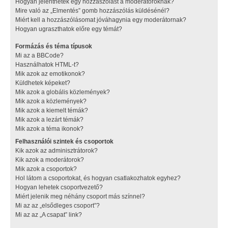
Hogyan jelenthetek egy hozzászólást a moderátoroknak?
Mire való az „Elmentés” gomb hozzászólás küldésénél?
Miért kell a hozzászólásomat jóváhagynia egy moderátornak?
Hogyan ugraszthatok előre egy témát?
Formázás és téma típusok
Mi az a BBCode?
Használhatok HTML-t?
Mik azok az emotikonok?
Küldhetek képeket?
Mik azok a globális közlemények?
Mik azok a közlemények?
Mik azok a kiemelt témák?
Mik azok a lezárt témák?
Mik azok a téma ikonok?
Felhasználói szintek és csoportok
Kik azok az adminisztrátorok?
Kik azok a moderátorok?
Mik azok a csoportok?
Hol látom a csoportokat, és hogyan csatlakozhatok egyhez?
Hogyan lehetek csoportvezető?
Miért jelenik meg néhány csoport más színnel?
Mi az az „elsődleges csoport”?
Mi az az „A csapat” link?