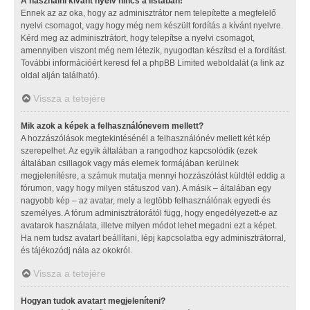
A használni kívánt nyelv nincs a listában!
Ennek az az oka, hogy az adminisztrátor nem telepítette a megfelelő
nyelvi csomagot, vagy hogy még nem készült fordítás a kívánt nyelvre.
Kérd meg az adminisztrátort, hogy telepítse a nyelvi csomagot,
amennyiben viszont még nem létezik, nyugodtan készítsd el a fordítást.
További információért keresd fel a phpBB Limited weboldalát (a link az
oldal alján található).
Vissza a tetejére
Mik azok a képek a felhasználónevem mellett?
A hozzászólások megtekintésénél a felhasználónév mellett két kép
szerepelhet. Az egyik általában a rangodhoz kapcsolódik (ezek
általában csillagok vagy más elemek formájában kerülnek
megjelenítésre, a számuk mutatja mennyi hozzászólást küldtél eddig a
fórumon, vagy hogy milyen státuszod van). A másik – általában egy
nagyobb kép – az avatar, mely a legtöbb felhasználónak egyedi és
személyes. A fórum adminisztrátorától függ, hogy engedélyezett-e az
avatarok használata, illetve milyen módot lehet megadni ezt a képet.
Ha nem tudsz avatart beállítani, lépj kapcsolatba egy adminisztrátorral,
és tájékozódj nála az okokról.
Vissza a tetejére
Hogyan tudok avatart megjeleníteni?