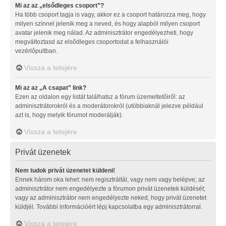
Mi az az „elsődleges csoport”?
Ha több csoport tagja is vagy, akkor ez a csoport határozza meg, hogy
milyen színnel jelenik meg a neved, és hogy alapból milyen csoport
avatar jelenik meg nálad. Az adminisztrátor engedélyezheti, hogy
megváltoztasd az elsődleges csoportodat a felhasználói
vezérlőpultban.
Vissza a tetejére
Mi az az „A csapat” link?
Ezen az oldalon egy listát találhatsz a fórum üzemeltetőiről: az
adminisztrátorokról és a moderátorokról (utóbbiaknál jelezve például
azt is, hogy melyik fórumot moderálják).
Vissza a tetejére
Privát üzenetek
Nem tudok privát üzenetet küldeni!
Ennek három oka lehet: nem regisztráltál, vagy nem vagy belépve; az
adminisztrátor nem engedélyezte a fórumon privát üzenetek küldését;
vagy az adminisztrátor nem engedélyezte neked, hogy privát üzenetet
küldjél. További információért lépj kapcsolatba egy adminisztrátorral.
Vissza a tetejére