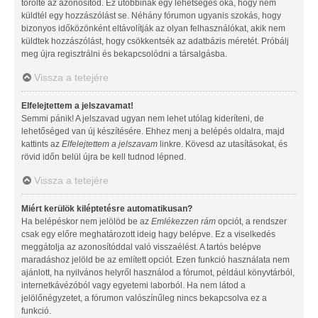
törölte az azonosítód. Ez utóbbinak egy lehetséges oka, hogy nem
küldtél egy hozzászólást se. Néhány fórumon ugyanis szokás, hogy
bizonyos időközönként eltávolítják az olyan felhasználókat, akik nem
küldtek hozzászólást, hogy csökkentsék az adatbázis méretét. Próbálj
meg újra regisztrálni és bekapcsolódni a társalgásba.
Vissza a tetejére
Elfelejtettem a jelszavamat!
Semmi pánik! A jelszavad ugyan nem lehet utólag kideríteni, de
lehetőséged van új készítésére. Ehhez menj a belépés oldalra, majd
kattints az
Elfelejtettem a jelszavam
linkre. Kövesd az utasításokat, és
rövid időn belül újra be kell tudnod lépned.
Vissza a tetejére
Miért kerülök kiléptetésre automatikusan?
Ha belépéskor nem jelölöd be az
Emlékezzen rám
opciót, a rendszer
csak egy előre meghatározott ideig hagy belépve. Ez a viselkedés
meggátolja az azonosítóddal való visszaélést. A tartós belépve
maradáshoz jelöld be az említett opciót. Ezen funkció használata nem
ajánlott, ha nyilvános helyről használod a fórumot, például könyvtárból,
internetkávézóból vagy egyetemi laborból. Ha nem látod a
jelölőnégyzetet, a fórumon valószínűleg nincs bekapcsolva ez a
funkció.