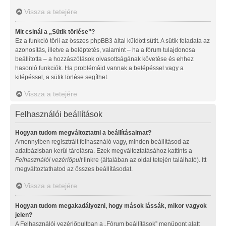
Vissza a tetejére
Mit csinál a „Sütik törlése”?
Ez a funkció törli az összes phpBB3 által küldött sütit. A sütik feladata az
azonosítás, illetve a beléptetés, valamint – ha a fórum tulajdonosa
beállította – a hozzászólások olvasottságának követése és ehhez
hasonló funkciók. Ha problémáid vannak a belépéssel vagy a
kilépéssel, a sütik törlése segíthet.
Vissza a tetejére
Felhasználói beállítások
Hogyan tudom megváltoztatni a beállításaimat?
Amennyiben regisztrált felhasználó vagy, minden beállításod az
adatbázisban kerül tárolásra. Ezek megváltoztatásához kattints a
Felhasználói vezérlőpult
linkre (általában az oldal tetején található). Itt
megváltoztathatod az összes beállításodat.
Vissza a tetejére
Hogyan tudom megakadályozni, hogy mások lássák, mikor vagyok
jelen?
A Felhasználói vezérlőpultban a „Fórum beállítások” menüpont alatt