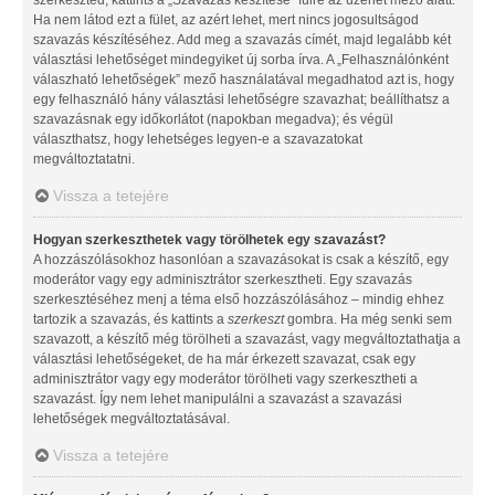
Ha nem látod ezt a fület, az azért lehet, mert nincs jogosultságod
szavazás készítéséhez. Add meg a szavazás címét, majd legalább két
választási lehetőséget mindegyiket új sorba írva. A „Felhasználónként
válaszható lehetőségek” mező használatával megadhatod azt is, hogy
egy felhasználó hány választási lehetőségre szavazhat; beállíthatsz a
szavazásnak egy időkorlátot (napokban megadva); és végül
választhatsz, hogy lehetséges legyen-e a szavazatokat
megváltoztatatni.
Vissza a tetejére
Hogyan szerkeszthetek vagy törölhetek egy szavazást?
A hozzászólásokhoz hasonlóan a szavazásokat is csak a készítő, egy
moderátor vagy egy adminisztrátor szerkesztheti. Egy szavazás
szerkesztéséhez menj a téma első hozzászólásához – mindig ehhez
tartozik a szavazás, és kattints a
szerkeszt
gombra. Ha még senki sem
szavazott, a készítő még törölheti a szavazást, vagy megváltoztathatja a
választási lehetőségeket, de ha már érkezett szavazat, csak egy
adminisztrátor vagy egy moderátor törölheti vagy szerkesztheti a
szavazást. Így nem lehet manipulálni a szavazást a szavazási
lehetőségek megváltoztatásával.
Vissza a tetejére