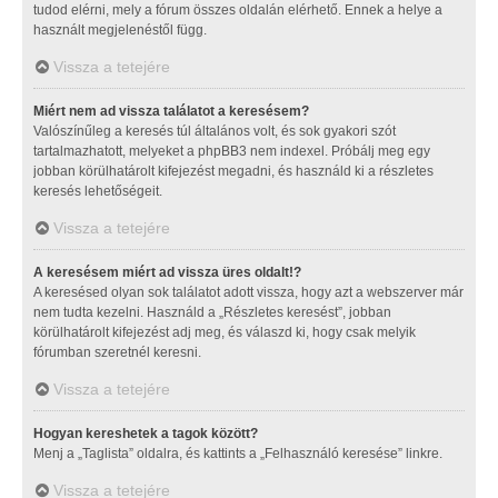
tudod elérni, mely a fórum összes oldalán elérhető. Ennek a helye a
használt megjelenéstől függ.
Vissza a tetejére
Miért nem ad vissza találatot a keresésem?
Valószínűleg a keresés túl általános volt, és sok gyakori szót
tartalmazhatott, melyeket a phpBB3 nem indexel. Próbálj meg egy
jobban körülhatárolt kifejezést megadni, és használd ki a részletes
keresés lehetőségeit.
Vissza a tetejére
A keresésem miért ad vissza üres oldalt!?
A keresésed olyan sok találatot adott vissza, hogy azt a webszerver már
nem tudta kezelni. Használd a „Részletes keresést”, jobban
körülhatárolt kifejezést adj meg, és válaszd ki, hogy csak melyik
fórumban szeretnél keresni.
Vissza a tetejére
Hogyan kereshetek a tagok között?
Menj a „Taglista” oldalra, és kattints a „Felhasználó keresése” linkre.
Vissza a tetejére