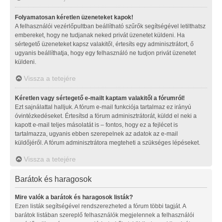
Folyamatosan kéretlen üzeneteket kapok!
A felhasználói vezérlőpultban beállítható szűrők segítségével letilthatsz
embereket, hogy ne tudjanak neked privát üzenetet küldeni. Ha
sértegető üzeneteket kapsz valakitől, értesíts egy adminisztrátort, ő
ugyanis beállíthatja, hogy egy felhasználó ne tudjon privát üzenetet
küldeni.
Vissza a tetejére
Kéretlen vagy sértegető e-mailt kaptam valakitől a fórumról!
Ezt sajnálattal halljuk. A fórum e-mail funkciója tartalmaz ez irányú
óvintézkedéseket. Értesítsd a fórum adminisztrátorát, küldd el neki a
kapott e-mail teljes másolatát is – fontos, hogy ez a fejlécet is
tartalmazza, ugyanis ebben szerepelnek az adatok az e-mail
küldőjéről. A fórum adminisztrátora megteheti a szükséges lépéseket.
Vissza a tetejére
Barátok és haragosok
Mire valók a barátok és haragosok listák?
Ezen listák segítségével rendszerezheted a fórum többi tagját. A
barátok listában szereplő felhasználók megjelennek a felhasználói