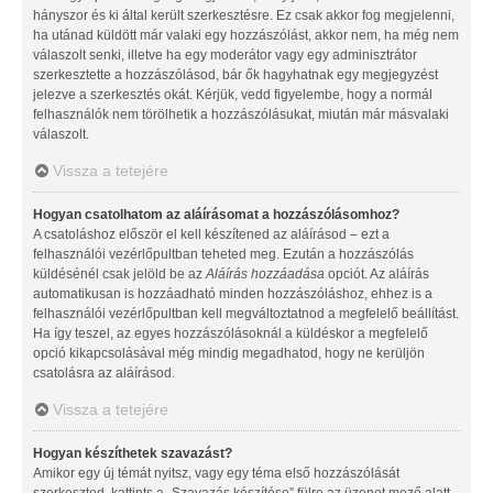
hányszor és ki által került szerkesztésre. Ez csak akkor fog megjelenni,
ha utánad küldött már valaki egy hozzászólást, akkor nem, ha még nem
válaszolt senki, illetve ha egy moderátor vagy egy adminisztrátor
szerkesztette a hozzászólásod, bár ők hagyhatnak egy megjegyzést
jelezve a szerkesztés okát. Kérjük, vedd figyelembe, hogy a normál
felhasználók nem törölhetik a hozzászólásukat, miután már másvalaki
válaszolt.
Vissza a tetejére
Hogyan csatolhatom az aláírásomat a hozzászólásomhoz?
A csatoláshoz először el kell készítened az aláírásod – ezt a
felhasználói vezérlőpultban teheted meg. Ezután a hozzászólás
küldésénél csak jelöld be az
Aláírás hozzáadása
opciót. Az aláírás
automatikusan is hozzáadható minden hozzászóláshoz, ehhez is a
felhasználói vezérlőpultban kell megváltoztatnod a megfelelő beállítást.
Ha így teszel, az egyes hozzászólásoknál a küldéskor a megfelelő
opció kikapcsolásával még mindig megadhatod, hogy ne kerüljön
csatolásra az aláírásod.
Vissza a tetejére
Hogyan készíthetek szavazást?
Amikor egy új témát nyitsz, vagy egy téma első hozzászólását
szerkeszted, kattints a „Szavazás készítése” fülre az üzenet mező alatt.