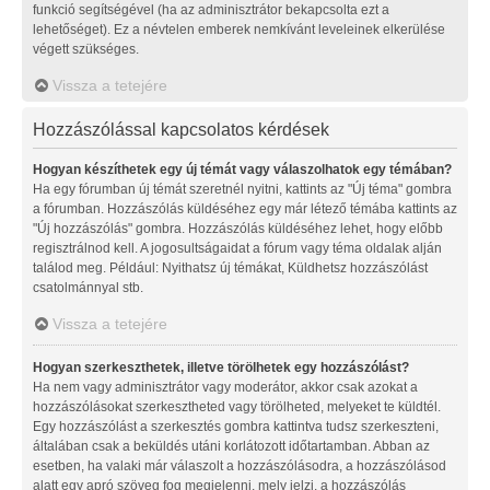
funkció segítségével (ha az adminisztrátor bekapcsolta ezt a
lehetőséget). Ez a névtelen emberek nemkívánt leveleinek elkerülése
végett szükséges.
Vissza a tetejére
Hozzászólással kapcsolatos kérdések
Hogyan készíthetek egy új témát vagy válaszolhatok egy témában?
Ha egy fórumban új témát szeretnél nyitni, kattints az "Új téma" gombra
a fórumban. Hozzászólás küldéséhez egy már létező témába kattints az
"Új hozzászólás" gombra. Hozzászólás küldéséhez lehet, hogy előbb
regisztrálnod kell. A jogosultságaidat a fórum vagy téma oldalak alján
találod meg. Például: Nyithatsz új témákat, Küldhetsz hozzászólást
csatolmánnyal stb.
Vissza a tetejére
Hogyan szerkeszthetek, illetve törölhetek egy hozzászólást?
Ha nem vagy adminisztrátor vagy moderátor, akkor csak azokat a
hozzászólásokat szerkesztheted vagy törölheted, melyeket te küldtél.
Egy hozzászólást a szerkesztés gombra kattintva tudsz szerkeszteni,
általában csak a beküldés utáni korlátozott időtartamban. Abban az
esetben, ha valaki már válaszolt a hozzászólásodra, a hozzászólásod
alatt egy apró szöveg fog megjelenni, mely jelzi, a hozzászólás