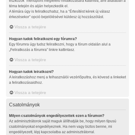
eszközök” menüpont megfelelő hivatkozására kattintva, ami általában a
téma tetején és alján helyezkedik el.
A témára úgy is feliratkozhatsz, ha a “Értesítést kérek új válasz
érkezésekor” opció bejelölésével küldesz új hozzászólást.
Vissza a tetejére
Hogyan tudok feliratkozni egy fórumra?
Egy fórumra úgy tudsz feliratkozni, hogy a fórum oldalán alul a
„Feliratkozás a fórumra” linkre kattintasz.
Vissza a tetejére
Hogyan tudok leiratkozni?
A leiratkozáshoz menj a felhasználói vezérlőpultra, és kövesd a linkeket
a feliratkozásaidhoz.
Vissza a tetejére
Csatolmányok
Milyen csatolmányok engedélyezettek ezen a fórumon?
Az adminisztrátorok saját maguk állíthatják be, hogy milyen típusú
csatolmányokat engedélyeznek. Ha nem vagy biztos benne, mi
engedélyezett, lépj kapcsolatba az adminisztrátorral.