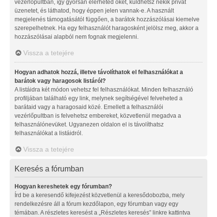
vezérlőpultban, így gyorsan elérheted őket, küldhetsz nekik privát
üzenetet, és láthatod, hogy éppen jelen vannak-e. A használt
megjelenés támogatásától függően, a barátok hozzászólásai kiemelve
szerepelhetnek. Ha egy felhasználót haragosként jelölsz meg, akkor a
hozzászólásai alapból nem fognak megjelenni.
Vissza a tetejére
Hogyan adhatok hozzá, illetve távolíthatok el felhasználókat a
barátok vagy haragosok listáról?
A listáidra két módon vehetsz fel felhasználókat. Minden felhasználó
profiljában található egy link, melynek segítségével felveheted a
barátaid vagy a haragosaid közé. Emellett a felhasználói
vezérlőpultban is felvehetsz embereket, közvetlenül megadva a
felhasználónevüket. Ugyanezen oldalon el is távolíthatsz
felhasználókat a listáidról.
Vissza a tetejére
Keresés a fórumban
Hogyan kereshetek egy fórumban?
Írd be a keresendő kifejezést közvetlenül a keresődobozba, mely
rendelkezésre áll a fórum kezdőlapon, egy fórumban vagy egy
témában. A részletes keresést a „Részletes keresés” linkre kattintva