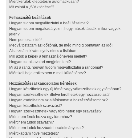
Miért kerülök kiléptetésre automatikusan?
Mit csinál a „Sütik törlése”?
Felhasználói beállítások
Hogyan tudom megváltoztatni a beállításaimat?
Hogyan tudom megakadályozni, hogy mások lássák, mikor vagyok
jelen?
Nem pontos az idő!
Megváltoztattam az időzónát, de még mindig pontatlan az idő!
A használni kívánt nyelv nincs a listában!
Mik azok a képek a felhasználónevem mellett?
Hogyan tudok avatart megjeleníteni?
Mi az a rang, hogyan tudom megváltoztatni a rangomat?
Miért kell bejelentkeznem e-mail küldéséhez?
Hozzászólással kapcsolatos kérdések
Hogyan készíthetek egy új témát vagy válaszolhatok egy témában?
Hogyan szerkeszthetek, illetve törölhetek egy hozzászólást?
Hogyan csatolhatom az aláírásomat a hozzászólásomhoz?
Hogyan készíthetek szavazást?
Hogyan szerkeszthetek vagy törölhetek egy szavazást?
Miért nem férek hozzá egy fórumhoz?
Miért nem tudok szavazni?
Miért nem tudok hozzáadni csatolmányokat?
Miért kaptam figyelmeztetést?