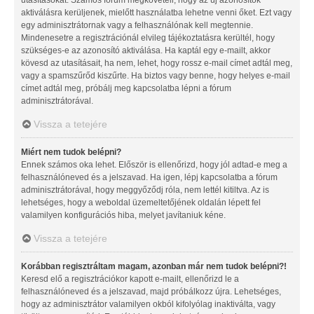
aktiválásra kerüljenek, mielőtt használatba lehetne venni őket. Ezt vagy
egy adminisztrátornak vagy a felhasználónak kell megtennie.
Mindenesetre a regisztrációnál elvileg tájékoztatásra kerültél, hogy
szükséges-e az azonosító aktiválása. Ha kaptál egy e-mailt, akkor
kövesd az utasításait, ha nem, lehet, hogy rossz e-mail címet adtál meg,
vagy a spamszűrőd kiszűrte. Ha biztos vagy benne, hogy helyes e-mail
címet adtál meg, próbálj meg kapcsolatba lépni a fórum
adminisztrátorával.
Vissza a tetejére
Miért nem tudok belépni?
Ennek számos oka lehet. Először is ellenőrizd, hogy jól adtad-e meg a
felhasználóneved és a jelszavad. Ha igen, lépj kapcsolatba a fórum
adminisztrátorával, hogy meggyőződj róla, nem lettél kitiltva. Az is
lehetséges, hogy a weboldal üzemeltetőjének oldalán lépett fel
valamilyen konfigurációs hiba, melyet javítaniuk kéne.
Vissza a tetejére
Korábban regisztráltam magam, azonban már nem tudok belépni?!
Keresd elő a regisztrációkor kapott e-mailt, ellenőrizd le a
felhasználóneved és a jelszavad, majd próbálkozz újra. Lehetséges,
hogy az adminisztrátor valamilyen okból kifolyólag inaktiválta, vagy