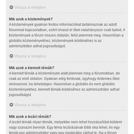
Vissza a tetejére
Mik azok a közlemények?
A közlemények gyakran fontos információkat tartalmaznak az adott
fórummal kapcsolatban, ezért olvasd el őket valahányszor csak tudod. A
közlemények a fórum összes oldalán, felül jelennek meg. Hasonlóan a
globális közleményekhez, közlemények küldéséhez is az
adminisztrátor adhat jogosultságot.
Vissza a tetejére
Mik azok a kiemelt témák?
A kiemelt témák a közlemények alatt jelennek meg a fórumokban, de
csak az első oldalon. Gyakran elég fontosak, úgyhogy érdemes őket
elolvasnod, ha lehetséges. Hasonlóan a globális és nem globális
közleményekhez, kiemelt témák küldéséhez az adminisztrátor adhat
jogosultságot.
Vissza a tetejére
Mik azok a lezárt témák?
A lezárt témák olyan témák, melyekbe nem lehet hozzászólást küldeni
vagy szavazni bennük. Egy téma lezárásának több oka lehet, és egy
témát egy adminisztrátor vagy egy moderátor zárhat le. Ha a fórum