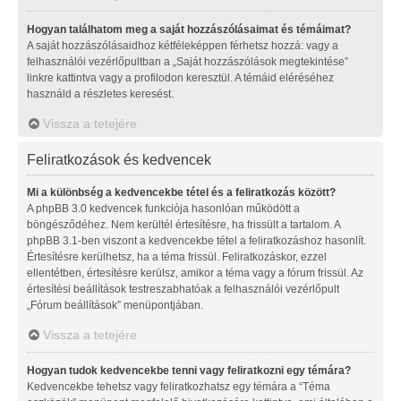
Hogyan találhatom meg a saját hozzászólásaimat és témáimat?
A saját hozzászólásaidhoz kétféleképpen férhetsz hozzá: vagy a
felhasználói vezérlőpultban a „Saját hozzászólások megtekintése”
linkre kattintva vagy a profilodon keresztül. A témáid eléréséhez
használd a részletes keresést.
Vissza a tetejére
Feliratkozások és kedvencek
Mi a különbség a kedvencekbe tétel és a feliratkozás között?
A phpBB 3.0 kedvencek funkciója hasonlóan működött a
böngésződéhez. Nem kerültél értesítésre, ha frissült a tartalom. A
phpBB 3.1-ben viszont a kedvencekbe tétel a feliratkozáshoz hasonlít.
Értesítésre kerülhetsz, ha a téma frissül. Feliratkozáskor, ezzel
ellentétben, értesítésre kerülsz, amikor a téma vagy a fórum frissül. Az
értesítési beállítások testreszabhatóak a felhasználói vezérlőpult
„Fórum beállítások” menüpontjában.
Vissza a tetejére
Hogyan tudok kedvencekbe tenni vagy feliratkozni egy témára?
Kedvencekbe tehetsz vagy feliratkozhatsz egy témára a “Téma