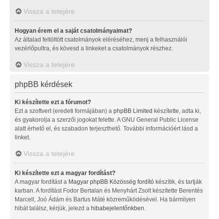
Vissza a tetejére
Hogyan érem el a saját csatolmányaimat?
Az általad feltöltött csatolmányok eléréséhez, menj a felhasználói
vezérlőpultra, és kövesd a linkeket a csatolmányok részhez.
Vissza a tetejére
phpBB kérdések
Ki készítette ezt a fórumot?
Ezt a szoftvert (eredeti formájában) a
phpBB Limited
készítette, adta ki,
és gyakorolja a szerzői jogokat felette. A GNU General Public License
alatt érhető el, és szabadon terjeszthető. További információért lásd a
linket.
Vissza a tetejére
Ki készítette ezt a magyar fordítást?
A magyar fordítást a
Magyar phpBB Közösség
fordító
készítik, és tartják
karban. A fordítást Fodor Bertalan és Menyhárt Zsolt készítette Berentés
Marcell, Joó Ádám és Bartus Máté közreműködésével. Ha bármilyen
hibát találsz, kérjük, jelezd a
hibabejelentőnkben
.