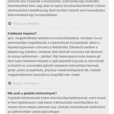
nehezen lesz olvasható a hozzászólás, ezért pedig egy moderátor
kiszerkesztheti őket, vagy akár az egész hozzászólást törölheti. A fórum
adminisztrátora beállíthat egy felső korlátot, melynél nem használhatsz
több emotikont egy hozzászólásban.
Vissza a tetejére
Küldhetek képeket?
Igen, megjeleníthetsz képeket a hozzászólásaidban. Azonban, ha az
adminisztrátor engedélyezte a csatolmányok hozzáadását, akkor a
képeket egyenesen a fórumra is feltöltheted. Ellenkező esetben a
képeket egy publikus, mindenki által elérhető szerveren kell tárolnod,
és onnan belinkelned – például: http://www.akarmi.hu/en-kepem.gif.
Nem tudsz belinkelni képeket a saját gépedről (hacsak az nem érhető
el kívülről is), azonosítást igénylő oldalakról (mint például freemail,
gmail, yahoo postafiókok), jelszóval védett weblapokról stb. A képek
megjelenítéséhez használd az [img] BBCode címkét.
Vissza a tetejére
Mik azok a globális közlemények?
A globális közlemények fontos információkat tartalmaznak, ezért olvasd
el őket valahányszor csak tudod. A felhasználói vezérlőpultban és
minden fórum tetején jelennek meg. Globális közlemények küldéséhez
az adminisztrátor adhat jogosultságot.