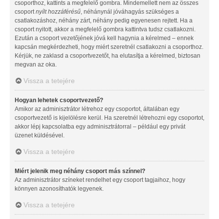
csoporthoz, kattints a megfelelő gombra. Mindemellett nem az összes
csoport
nyílt hozzáférésű
, néhánynál jóváhagyás szükséges a
csatlakozáshoz, néhány zárt, néhány pedig egyenesen rejtett. Ha a
csoport nyitott, akkor a megfelelő gombra kattintva tudsz csatlakozni.
Ezután a csoport vezetőjének jóvá kell hagynia a kérelmed – ennek
kapcsán megkérdezheti, hogy miért szeretnél csatlakozni a csoporthoz.
Kérjük, ne zaklasd a csoportvezetőt, ha elutasítja a kérelmed, biztosan
megvan az oka.
Vissza a tetejére
Hogyan lehetek csoportvezető?
Amikor az adminisztrátor létrehoz egy csoportot, általában egy
csoportvezető is kijelölésre kerül. Ha szeretnél létrehozni egy csoportot,
akkor lépj kapcsolatba egy adminisztrátorral – például egy privát
üzenet küldésével.
Vissza a tetejére
Miért jelenik meg néhány csoport más színnel?
Az adminisztrátor színeket rendelhet egy csoport tagjaihoz, hogy
könnyen azonosíthatók legyenek.
Vissza a tetejére