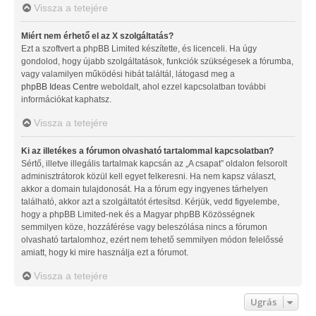
Vissza a tetejére
Miért nem érhető el az X szolgáltatás?
Ezt a szoftvert a phpBB Limited készítette, és licenceli. Ha úgy
gondolod, hogy újabb szolgáltatások, funkciók szükségesek a fórumba,
vagy valamilyen működési hibát találtál, látogasd meg a
phpBB Ideas Centre
weboldalt, ahol ezzel kapcsolatban további
információkat kaphatsz.
Vissza a tetejére
Ki az illetékes a fórumon olvasható tartalommal kapcsolatban?
Sértő, illetve illegális tartalmak kapcsán az „A csapat” oldalon felsorolt
adminisztrátorok közül kell egyet felkeresni. Ha nem kapsz választ,
akkor a domain tulajdonosát. Ha a fórum egy ingyenes tárhelyen
található, akkor azt a szolgáltatót értesítsd. Kérjük, vedd figyelembe,
hogy a phpBB Limited-nek és a Magyar phpBB Közösségnek
semmilyen köze, hozzáférése vagy beleszólása nincs a fórumon
olvasható tartalomhoz, ezért nem tehető semmilyen módon felelőssé
amiatt, hogy ki mire használja ezt a fórumot.
Vissza a tetejére
Ugrás