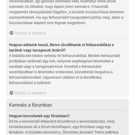
vezérlőpultban, így gyorsan elérheted őket, küldhetsz nekik privát
üzenetet, és láthatod, hogy éppen jelen vannak-e. A használt
megjelenés támogatásától függően, a barátok hozzászólásai kiemelve
szerepelhetnek. Ha egy felhasználót haragosként jelölsz meg, akkor a
hozzászólásai alapból nem fognak megjelenni.
Vissza a tetejére
Hogyan adhatok hozzá, illetve távolíthatok el felhasználókat a
barátok vagy haragosok listáról?
A listáidra két módon vehetsz fel felhasználókat. Minden felhasználó
profiljában található egy link, melynek segítségével felveheted a
barátaid vagy a haragosaid közé. Emellett a felhasználói
vezérlőpultban is felvehetsz embereket, közvetlenül megadva a
felhasználónevüket. Ugyanezen oldalon el is távolíthatsz
felhasználókat a listáidról.
Vissza a tetejére
Keresés a fórumban
Hogyan kereshetek egy fórumban?
Írd be a keresendő kifejezést közvetlenül a keresődobozba, mely
rendelkezésre áll a fórum kezdőlapon, egy fórumban vagy egy
témában. A részletes keresést a „Részletes keresés” linkre kattintva