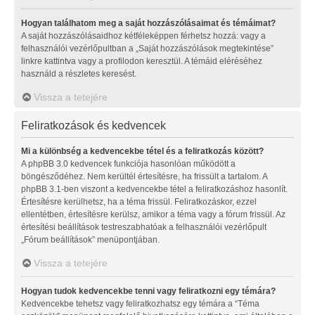
Hogyan találhatom meg a saját hozzászólásaimat és témáimat?
A saját hozzászólásaidhoz kétféleképpen férhetsz hozzá: vagy a
felhasználói vezérlőpultban a „Saját hozzászólások megtekintése”
linkre kattintva vagy a profilodon keresztül. A témáid eléréséhez
használd a részletes keresést.
Vissza a tetejére
Feliratkozások és kedvencek
Mi a különbség a kedvencekbe tétel és a feliratkozás között?
A phpBB 3.0 kedvencek funkciója hasonlóan működött a
böngésződéhez. Nem kerültél értesítésre, ha frissült a tartalom. A
phpBB 3.1-ben viszont a kedvencekbe tétel a feliratkozáshoz hasonlít.
Értesítésre kerülhetsz, ha a téma frissül. Feliratkozáskor, ezzel
ellentétben, értesítésre kerülsz, amikor a téma vagy a fórum frissül. Az
értesítési beállítások testreszabhatóak a felhasználói vezérlőpult
„Fórum beállítások” menüpontjában.
Vissza a tetejére
Hogyan tudok kedvencekbe tenni vagy feliratkozni egy témára?
Kedvencekbe tehetsz vagy feliratkozhatsz egy témára a “Téma