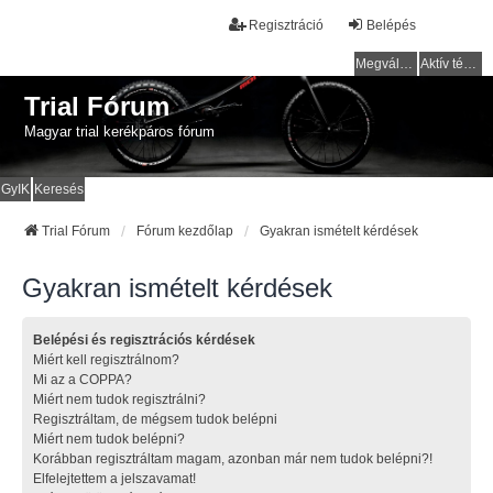
Regisztráció
Belépés
Megválaszolatlan témák
Aktív témák
Trial Fórum
Magyar trial kerékpáros fórum
GyIK
Keresés
Trial Fórum
Fórum kezdőlap
Gyakran ismételt kérdések
Gyakran ismételt kérdések
Belépési és regisztrációs kérdések
Miért kell regisztrálnom?
Mi az a COPPA?
Miért nem tudok regisztrálni?
Regisztráltam, de mégsem tudok belépni
Miért nem tudok belépni?
Korábban regisztráltam magam, azonban már nem tudok belépni?!
Elfelejtettem a jelszavamat!