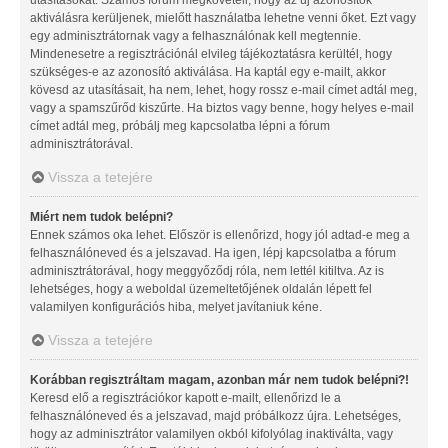
aktiválásra kerüljenek, mielőtt használatba lehetne venni őket. Ezt vagy
egy adminisztrátornak vagy a felhasználónak kell megtennie.
Mindenesetre a regisztrációnál elvileg tájékoztatásra kerültél, hogy
szükséges-e az azonosító aktiválása. Ha kaptál egy e-mailt, akkor
kövesd az utasításait, ha nem, lehet, hogy rossz e-mail címet adtál meg,
vagy a spamszűrőd kiszűrte. Ha biztos vagy benne, hogy helyes e-mail
címet adtál meg, próbálj meg kapcsolatba lépni a fórum
adminisztrátorával.
Vissza a tetejére
Miért nem tudok belépni?
Ennek számos oka lehet. Először is ellenőrizd, hogy jól adtad-e meg a
felhasználóneved és a jelszavad. Ha igen, lépj kapcsolatba a fórum
adminisztrátorával, hogy meggyőződj róla, nem lettél kitiltva. Az is
lehetséges, hogy a weboldal üzemeltetőjének oldalán lépett fel
valamilyen konfigurációs hiba, melyet javítaniuk kéne.
Vissza a tetejére
Korábban regisztráltam magam, azonban már nem tudok belépni?!
Keresd elő a regisztrációkor kapott e-mailt, ellenőrizd le a
felhasználóneved és a jelszavad, majd próbálkozz újra. Lehetséges,
hogy az adminisztrátor valamilyen okból kifolyólag inaktiválta, vagy