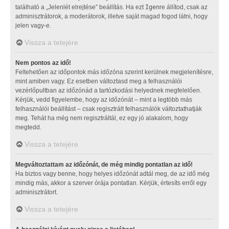
található a „Jelenlét elrejtése” beállítás. Ha ezt
Igen
re állítod, csak az
adminisztrátorok, a moderátorok, illetve saját magad fogod látni, hogy
jelen vagy-e.
Vissza a tetejére
Nem pontos az idő!
Feltehetően az időpontok más időzóna szerint kerülnek megjelenítésre,
mint amiben vagy. Ez esetben változtasd meg a felhasználói
vezérlőpultban az időzónád a tartózkodási helyednek megfelelően.
Kérjük, vedd figyelembe, hogy az időzónát – mint a legtöbb más
felhasználói beállítást – csak regisztrált felhasználók változtathatják
meg. Tehát ha még nem regisztráltál, ez egy jó alakalom, hogy
megtedd.
Vissza a tetejére
Megváltoztattam az időzónát, de még mindig pontatlan az idő!
Ha biztos vagy benne, hogy helyes időzónát adtál meg, de az idő még
mindig más, akkor a szerver órája pontatlan. Kérjük, értesíts erről egy
adminisztrátort.
Vissza a tetejére