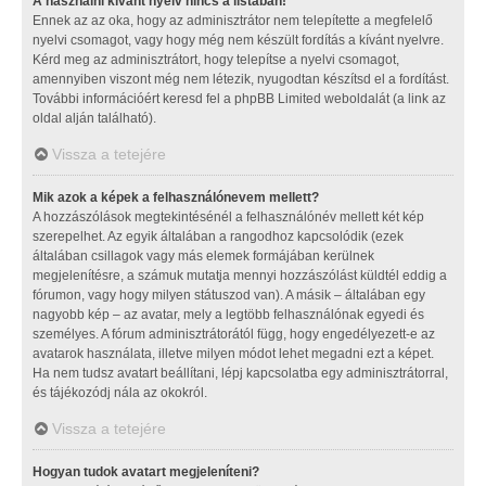
A használni kívánt nyelv nincs a listában!
Ennek az az oka, hogy az adminisztrátor nem telepítette a megfelelő
nyelvi csomagot, vagy hogy még nem készült fordítás a kívánt nyelvre.
Kérd meg az adminisztrátort, hogy telepítse a nyelvi csomagot,
amennyiben viszont még nem létezik, nyugodtan készítsd el a fordítást.
További információért keresd fel a phpBB Limited weboldalát (a link az
oldal alján található).
Vissza a tetejére
Mik azok a képek a felhasználónevem mellett?
A hozzászólások megtekintésénél a felhasználónév mellett két kép
szerepelhet. Az egyik általában a rangodhoz kapcsolódik (ezek
általában csillagok vagy más elemek formájában kerülnek
megjelenítésre, a számuk mutatja mennyi hozzászólást küldtél eddig a
fórumon, vagy hogy milyen státuszod van). A másik – általában egy
nagyobb kép – az avatar, mely a legtöbb felhasználónak egyedi és
személyes. A fórum adminisztrátorától függ, hogy engedélyezett-e az
avatarok használata, illetve milyen módot lehet megadni ezt a képet.
Ha nem tudsz avatart beállítani, lépj kapcsolatba egy adminisztrátorral,
és tájékozódj nála az okokról.
Vissza a tetejére
Hogyan tudok avatart megjeleníteni?