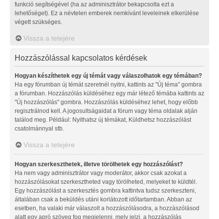
funkció segítségével (ha az adminisztrátor bekapcsolta ezt a
lehetőséget). Ez a névtelen emberek nemkívánt leveleinek elkerülése
végett szükséges.
Vissza a tetejére
Hozzászólással kapcsolatos kérdések
Hogyan készíthetek egy új témát vagy válaszolhatok egy témában?
Ha egy fórumban új témát szeretnél nyitni, kattints az "Új téma" gombra
a fórumban. Hozzászólás küldéséhez egy már létező témába kattints az
"Új hozzászólás" gombra. Hozzászólás küldéséhez lehet, hogy előbb
regisztrálnod kell. A jogosultságaidat a fórum vagy téma oldalak alján
találod meg. Például: Nyithatsz új témákat, Küldhetsz hozzászólást
csatolmánnyal stb.
Vissza a tetejére
Hogyan szerkeszthetek, illetve törölhetek egy hozzászólást?
Ha nem vagy adminisztrátor vagy moderátor, akkor csak azokat a
hozzászólásokat szerkesztheted vagy törölheted, melyeket te küldtél.
Egy hozzászólást a szerkesztés gombra kattintva tudsz szerkeszteni,
általában csak a beküldés utáni korlátozott időtartamban. Abban az
esetben, ha valaki már válaszolt a hozzászólásodra, a hozzászólásod
alatt egy apró szöveg fog megjelenni, mely jelzi, a hozzászólás