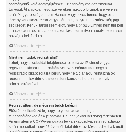
személyektől való adatgyűjtéshez. Ez a törvény csak az Amerikai
Egyesült Államokban lévő szervereken működő fórumokra érvényes,
tehát Magyarországon nem. Ha nem vagy biztos benne, hogy ez a
törvény vonatkozik-e rád vagy a fórumra, melyre regisztrálsz, kérj jogi
segítséget. Kérjük, tartsd szem előtt, hogy a phpBB Limited nem tud jogi
tanácsot adni, és az alább leírtakon kívül semmilyen aggály esetén sem
hozzájuk kell fordulni.
Vissza a tetejére
Miért nem tudok regisztrálni?
Lehet, hogy a weboldal tulajdonosa letiltotta az IP-címed vagy a
regisztrálni kívánt felhasználónevet. Az is előfordulhat, hogy a
regisztráció kikapcsolásra került, hogy ne tudjanak új felhasználók
regisztrálni. További segítségért lépj kapcsolatba a fórum egyik
adminisztrátorával.
Vissza a tetejére
Regisztráltam, de mégsem tudok belépni
Először is ellenőrizd le, hogy helyesen adtad-e meg a
felhasználóneved és a jelszavad. Ha igen, akkor két dolog történhetett.
Amennyiben a COPPA-támogatás be van kapcsolva, és a regisztráció
során megadtad, hogy 13 évesnél fiatalabb vagy, követned kell a kapott
utasításokat. Számos fórum megköveteli, hogy az új azonosítók