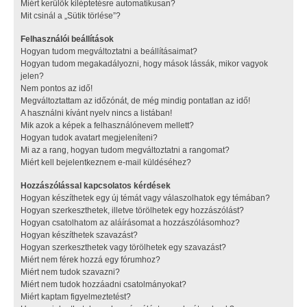
Miért kerülök kiléptetésre automatikusan?
Mit csinál a „Sütik törlése”?
Felhasználói beállítások
Hogyan tudom megváltoztatni a beállításaimat?
Hogyan tudom megakadályozni, hogy mások lássák, mikor vagyok
jelen?
Nem pontos az idő!
Megváltoztattam az időzónát, de még mindig pontatlan az idő!
A használni kívánt nyelv nincs a listában!
Mik azok a képek a felhasználónevem mellett?
Hogyan tudok avatart megjeleníteni?
Mi az a rang, hogyan tudom megváltoztatni a rangomat?
Miért kell bejelentkeznem e-mail küldéséhez?
Hozzászólással kapcsolatos kérdések
Hogyan készíthetek egy új témát vagy válaszolhatok egy témában?
Hogyan szerkeszthetek, illetve törölhetek egy hozzászólást?
Hogyan csatolhatom az aláírásomat a hozzászólásomhoz?
Hogyan készíthetek szavazást?
Hogyan szerkeszthetek vagy törölhetek egy szavazást?
Miért nem férek hozzá egy fórumhoz?
Miért nem tudok szavazni?
Miért nem tudok hozzáadni csatolmányokat?
Miért kaptam figyelmeztetést?