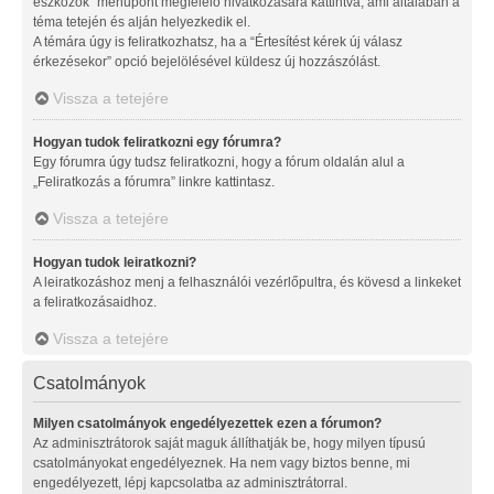
eszközök” menüpont megfelelő hivatkozására kattintva, ami általában a
téma tetején és alján helyezkedik el.
A témára úgy is feliratkozhatsz, ha a “Értesítést kérek új válasz
érkezésekor” opció bejelölésével küldesz új hozzászólást.
Vissza a tetejére
Hogyan tudok feliratkozni egy fórumra?
Egy fórumra úgy tudsz feliratkozni, hogy a fórum oldalán alul a
„Feliratkozás a fórumra” linkre kattintasz.
Vissza a tetejére
Hogyan tudok leiratkozni?
A leiratkozáshoz menj a felhasználói vezérlőpultra, és kövesd a linkeket
a feliratkozásaidhoz.
Vissza a tetejére
Csatolmányok
Milyen csatolmányok engedélyezettek ezen a fórumon?
Az adminisztrátorok saját maguk állíthatják be, hogy milyen típusú
csatolmányokat engedélyeznek. Ha nem vagy biztos benne, mi
engedélyezett, lépj kapcsolatba az adminisztrátorral.