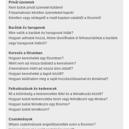
Privát üzenetek
Nem tudok privát üzenetet küldeni!
Folyamatosan kéretlen üzeneteket kapok!
Kéretlen vagy sértegető e-mailt kaptam valakitől a fórumról!
Barátok és haragosok
Mire valók a barátok és haragosok listák?
Hogyan adhatok hozzá, illetve távolíthatok el felhasználókat a barátok
vagy haragosok listáról?
Keresés a fórumban
Hogyan kereshetek egy fórumban?
Miért nem ad vissza találatot a keresésem?
A keresésem miért ad vissza üres oldalt!?
Hogyan kereshetek a tagok között?
Hogyan találhatom meg a saját hozzászólásaimat és témáimat?
Feliratkozások és kedvencek
Mi a különbség a kedvencekbe tétel és a feliratkozás között?
Hogyan tudok kedvencekbe tenni vagy feliratkozni egy témára?
Hogyan tudok feliratkozni egy fórumra?
Hogyan tudok leiratkozni?
Csatolmányok
Milyen csatolmányok engedélyezettek ezen a fórumon?