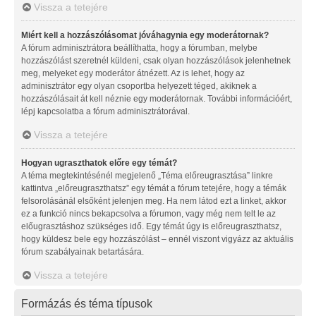
Vissza a tetejére
Miért kell a hozzászólásomat jóváhagynia egy moderátornak?
A fórum adminisztrátora beállíthatta, hogy a fórumban, melybe
hozzászólást szeretnél küldeni, csak olyan hozzászólások jelenhetnek
meg, melyeket egy moderátor átnézett. Az is lehet, hogy az
adminisztrátor egy olyan csoportba helyezett téged, akiknek a
hozzászólásait át kell néznie egy moderátornak. További információért,
lépj kapcsolatba a fórum adminisztrátorával.
Vissza a tetejére
Hogyan ugraszthatok előre egy témát?
A téma megtekintésénél megjelenő „Téma előreugrasztása” linkre
kattintva „előreugraszthatsz” egy témát a fórum tetejére, hogy a témák
felsorolásánál elsőként jelenjen meg. Ha nem látod ezt a linket, akkor
ez a funkció nincs bekapcsolva a fórumon, vagy még nem telt le az
előugrasztáshoz szükséges idő. Egy témát úgy is előreugraszthatsz,
hogy küldesz bele egy hozzászólást – ennél viszont vigyázz az aktuális
fórum szabályainak betartására.
Vissza a tetejére
Formázás és téma típusok