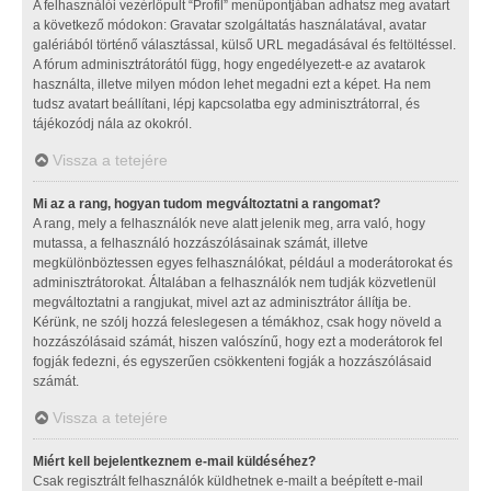
A felhasználói vezérlőpult “Profil” menüpontjában adhatsz meg avatart
a következő módokon: Gravatar szolgáltatás használatával, avatar
galériából történő választással, külső URL megadásával és feltöltéssel.
A fórum adminisztrátorától függ, hogy engedélyezett-e az avatarok
használta, illetve milyen módon lehet megadni ezt a képet. Ha nem
tudsz avatart beállítani, lépj kapcsolatba egy adminisztrátorral, és
tájékozódj nála az okokról.
Vissza a tetejére
Mi az a rang, hogyan tudom megváltoztatni a rangomat?
A rang, mely a felhasználók neve alatt jelenik meg, arra való, hogy
mutassa, a felhasználó hozzászólásainak számát, illetve
megkülönböztessen egyes felhasználókat, például a moderátorokat és
adminisztrátorokat. Általában a felhasználók nem tudják közvetlenül
megváltoztatni a rangjukat, mivel azt az adminisztrátor állítja be.
Kérünk, ne szólj hozzá feleslegesen a témákhoz, csak hogy növeld a
hozzászólásaid számát, hiszen valószínű, hogy ezt a moderátorok fel
fogják fedezni, és egyszerűen csökkenteni fogják a hozzászólásaid
számát.
Vissza a tetejére
Miért kell bejelentkeznem e-mail küldéséhez?
Csak regisztrált felhasználók küldhetnek e-mailt a beépített e-mail