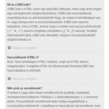
Mi az a BBCode?
A BBCode a HTML nyelv egy speciális változata, mely nagy teret enged
egy szövegrészlet megformázásához. A BBCode használatának
engedélyezése az adminisztrátortól függ, de neked is lehetőséged van
ki- vagy bekapcsolni a hozzászólásaidnál. A BBCode hasonló
felépítésű, mint a HTML, kivéve hogy a címkék nem kacsacsőrök között
(„<” , ill. „>”), hanem szögletes zárójelben („[”, ill. „]”) vannak. További
információért lásd a BBCode útmutatót, melyet a hozzászólásküldő
oldalról érhetsz el.
Vissza a tetejére
Használhatok HTML-t?
Nem. Nem lehetséges HTML-t küldeni, majd azt HTML-ként is
megjeleníteni. A legtöbb HTML-lel létrehozható formázás BBCode
használatával is elérhető.
Vissza a tetejére
Mik azok az emotikonok?
A smiley-k vagy más néven emotikonok kis grafikák, melyekkel
érzéseket lehet kifejezni. Például a :) vidámot/boldogot, a :( szomorút
jelent. A használható emotikonok teljes listája megtalálható a
hozzászólás küldésénél. Lehetőleg ne használj túl sok emotikont, mert