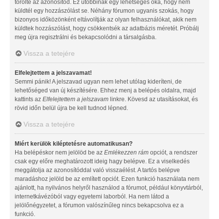
törölte az azonosítód. Ez utóbbinak egy lehetséges oka, hogy nem
küldtél egy hozzászólást se. Néhány fórumon ugyanis szokás, hogy
bizonyos időközönként eltávolítják az olyan felhasználókat, akik nem
küldtek hozzászólást, hogy csökkentsék az adatbázis méretét. Próbálj
meg újra regisztrálni és bekapcsolódni a társalgásba.
Vissza a tetejére
Elfelejtettem a jelszavamat!
Semmi pánik! A jelszavad ugyan nem lehet utólag kideríteni, de
lehetőséged van új készítésére. Ehhez menj a belépés oldalra, majd
kattints az
Elfelejtettem a jelszavam
linkre. Kövesd az utasításokat, és
rövid időn belül újra be kell tudnod lépned.
Vissza a tetejére
Miért kerülök kiléptetésre automatikusan?
Ha belépéskor nem jelölöd be az
Emlékezzen rám
opciót, a rendszer
csak egy előre meghatározott ideig hagy belépve. Ez a viselkedés
meggátolja az azonosítóddal való visszaélést. A tartós belépve
maradáshoz jelöld be az említett opciót. Ezen funkció használata nem
ajánlott, ha nyilvános helyről használod a fórumot, például könyvtárból,
internetkávézóból vagy egyetemi laborból. Ha nem látod a
jelölőnégyzetet, a fórumon valószínűleg nincs bekapcsolva ez a
funkció.