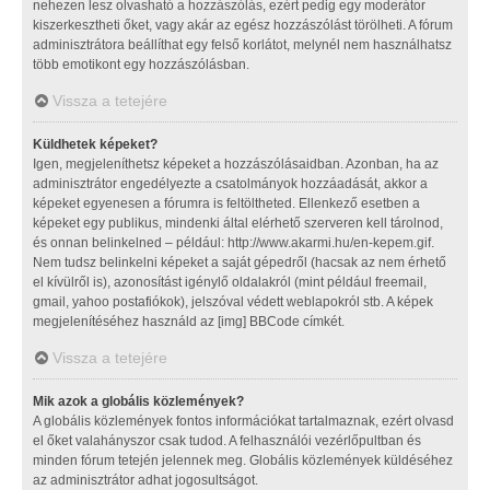
nehezen lesz olvasható a hozzászólás, ezért pedig egy moderátor
kiszerkesztheti őket, vagy akár az egész hozzászólást törölheti. A fórum
adminisztrátora beállíthat egy felső korlátot, melynél nem használhatsz
több emotikont egy hozzászólásban.
Vissza a tetejére
Küldhetek képeket?
Igen, megjeleníthetsz képeket a hozzászólásaidban. Azonban, ha az
adminisztrátor engedélyezte a csatolmányok hozzáadását, akkor a
képeket egyenesen a fórumra is feltöltheted. Ellenkező esetben a
képeket egy publikus, mindenki által elérhető szerveren kell tárolnod,
és onnan belinkelned – például: http://www.akarmi.hu/en-kepem.gif.
Nem tudsz belinkelni képeket a saját gépedről (hacsak az nem érhető
el kívülről is), azonosítást igénylő oldalakról (mint például freemail,
gmail, yahoo postafiókok), jelszóval védett weblapokról stb. A képek
megjelenítéséhez használd az [img] BBCode címkét.
Vissza a tetejére
Mik azok a globális közlemények?
A globális közlemények fontos információkat tartalmaznak, ezért olvasd
el őket valahányszor csak tudod. A felhasználói vezérlőpultban és
minden fórum tetején jelennek meg. Globális közlemények küldéséhez
az adminisztrátor adhat jogosultságot.