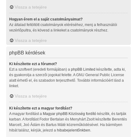
Vissza a tetejére
Hogyan érem el a saját csatolmányaimat?
Az általad feltöltött csatolmányok eléréséhez, menj a felhasználói
vezérlőpultra, és kövesd a linkeket a csatolmányok részhez.
Vissza a tetejére
phpBB kérdések
Ki készítette ezt a fórumot?
Ezt a szoftvert (eredeti formájában) a
phpBB Limited
készítette, adta ki,
és gyakorolja a szerzői jogokat felette. A GNU General Public License
alatt érhető el, és szabadon terjeszthető. További információért lásd a
linket.
Vissza a tetejére
Ki készítette ezt a magyar fordítást?
A magyar fordítást a
Magyar phpBB Közösség
fordító
készítik, és tartják
karban. A fordítást Fodor Bertalan és Menyhárt Zsolt készítette Berentés
Marcell, Joó Ádám és Bartus Máté közreműködésével. Ha bármilyen
hibát találsz, kérjük, jelezd a
hibabejelentőnkben
.