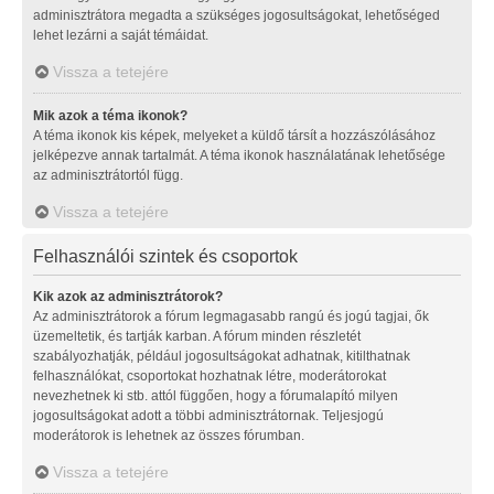
adminisztrátora megadta a szükséges jogosultságokat, lehetőséged
lehet lezárni a saját témáidat.
Vissza a tetejére
Mik azok a téma ikonok?
A téma ikonok kis képek, melyeket a küldő társít a hozzászólásához
jelképezve annak tartalmát. A téma ikonok használatának lehetősége
az adminisztrátortól függ.
Vissza a tetejére
Felhasználói szintek és csoportok
Kik azok az adminisztrátorok?
Az adminisztrátorok a fórum legmagasabb rangú és jogú tagjai, ők
üzemeltetik, és tartják karban. A fórum minden részletét
szabályozhatják, például jogosultságokat adhatnak, kitilthatnak
felhasználókat, csoportokat hozhatnak létre, moderátorokat
nevezhetnek ki stb. attól függően, hogy a fórumalapító milyen
jogosultságokat adott a többi adminisztrátornak. Teljesjogú
moderátorok is lehetnek az összes fórumban.
Vissza a tetejére