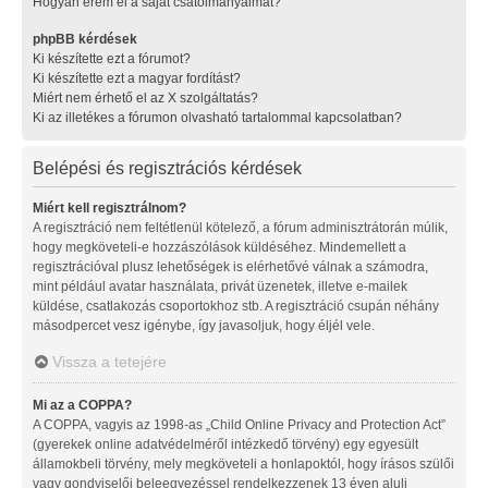
Hogyan érem el a saját csatolmányaimat?
phpBB kérdések
Ki készítette ezt a fórumot?
Ki készítette ezt a magyar fordítást?
Miért nem érhető el az X szolgáltatás?
Ki az illetékes a fórumon olvasható tartalommal kapcsolatban?
Belépési és regisztrációs kérdések
Miért kell regisztrálnom?
A regisztráció nem feltétlenül kötelező, a fórum adminisztrátorán múlik,
hogy megköveteli-e hozzászólások küldéséhez. Mindemellett a
regisztrációval plusz lehetőségek is elérhetővé válnak a számodra,
mint például avatar használata, privát üzenetek, illetve e-mailek
küldése, csatlakozás csoportokhoz stb. A regisztráció csupán néhány
másodpercet vesz igénybe, így javasoljuk, hogy éljél vele.
Vissza a tetejére
Mi az a COPPA?
A COPPA, vagyis az 1998-as „Child Online Privacy and Protection Act”
(gyerekek online adatvédelméről intézkedő törvény) egy egyesült
államokbeli törvény, mely megköveteli a honlapoktól, hogy írásos szülői
vagy gondviselői beleegyezéssel rendelkezzenek 13 éven aluli