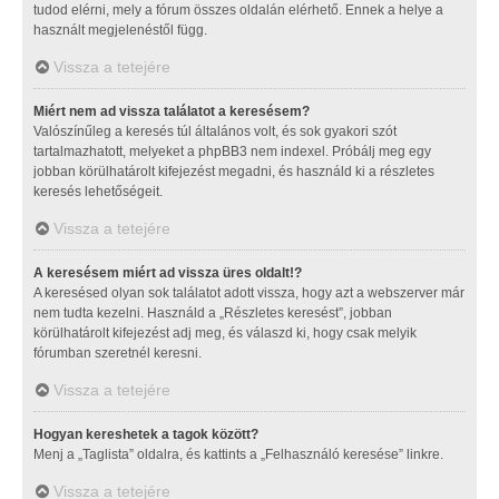
tudod elérni, mely a fórum összes oldalán elérhető. Ennek a helye a
használt megjelenéstől függ.
Vissza a tetejére
Miért nem ad vissza találatot a keresésem?
Valószínűleg a keresés túl általános volt, és sok gyakori szót
tartalmazhatott, melyeket a phpBB3 nem indexel. Próbálj meg egy
jobban körülhatárolt kifejezést megadni, és használd ki a részletes
keresés lehetőségeit.
Vissza a tetejére
A keresésem miért ad vissza üres oldalt!?
A keresésed olyan sok találatot adott vissza, hogy azt a webszerver már
nem tudta kezelni. Használd a „Részletes keresést”, jobban
körülhatárolt kifejezést adj meg, és válaszd ki, hogy csak melyik
fórumban szeretnél keresni.
Vissza a tetejére
Hogyan kereshetek a tagok között?
Menj a „Taglista” oldalra, és kattints a „Felhasználó keresése” linkre.
Vissza a tetejére