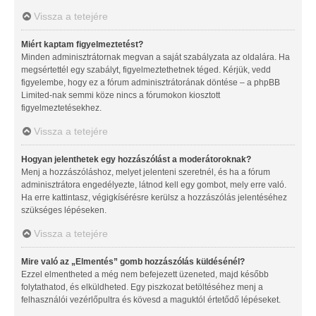
Vissza a tetejére
Miért kaptam figyelmeztetést?
Minden adminisztrátornak megvan a saját szabályzata az oldalára. Ha
megsértettél egy szabályt, figyelmeztethetnek téged. Kérjük, vedd
figyelembe, hogy ez a fórum adminisztrátorának döntése – a phpBB
Limited-nak semmi köze nincs a fórumokon kiosztott
figyelmeztetésekhez.
Vissza a tetejére
Hogyan jelenthetek egy hozzászólást a moderátoroknak?
Menj a hozzászóláshoz, melyet jelenteni szeretnél, és ha a fórum
adminisztrátora engedélyezte, látnod kell egy gombot, mely erre való.
Ha erre kattintasz, végigkísérésre kerülsz a hozzászólás jelentéséhez
szükséges lépéseken.
Vissza a tetejére
Mire való az „Elmentés” gomb hozzászólás küldésénél?
Ezzel elmentheted a még nem befejezett üzeneted, majd később
folytathatod, és elküldheted. Egy piszkozat betöltéséhez menj a
felhasználói vezérlőpultra és kövesd a maguktól értetődő lépéseket.