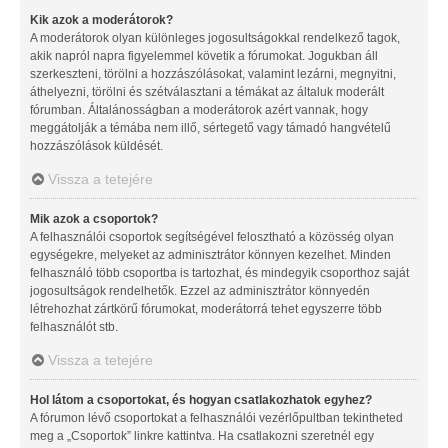
Kik azok a moderátorok?
A moderátorok olyan különleges jogosultságokkal rendelkező tagok,
akik napról napra figyelemmel követik a fórumokat. Jogukban áll
szerkeszteni, törölni a hozzászólásokat, valamint lezárni, megnyitni,
áthelyezni, törölni és szétválasztani a témákat az általuk moderált
fórumban. Általánosságban a moderátorok azért vannak, hogy
meggátolják a témába nem illő, sértegető vagy támadó hangvételű
hozzászólások küldését.
Vissza a tetejére
Mik azok a csoportok?
A felhasználói csoportok segítségével felosztható a közösség olyan
egységekre, melyeket az adminisztrátor könnyen kezelhet. Minden
felhasználó több csoportba is tartozhat, és mindegyik csoporthoz saját
jogosultságok rendelhetők. Ezzel az adminisztrátor könnyedén
létrehozhat zártkörű fórumokat, moderátorrá tehet egyszerre több
felhasználót stb.
Vissza a tetejére
Hol látom a csoportokat, és hogyan csatlakozhatok egyhez?
A fórumon lévő csoportokat a felhasználói vezérlőpultban tekintheted
meg a „Csoportok” linkre kattintva. Ha csatlakozni szeretnél egy