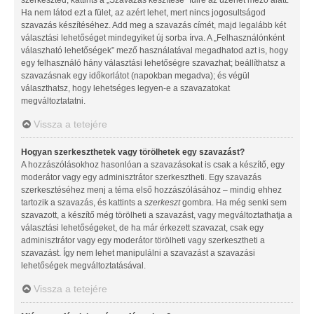
Ha nem látod ezt a fület, az azért lehet, mert nincs jogosultságod
szavazás készítéséhez. Add meg a szavazás címét, majd legalább két
választási lehetőséget mindegyiket új sorba írva. A „Felhasználónként
válaszható lehetőségek” mező használatával megadhatod azt is, hogy
egy felhasználó hány választási lehetőségre szavazhat; beállíthatsz a
szavazásnak egy időkorlátot (napokban megadva); és végül
választhatsz, hogy lehetséges legyen-e a szavazatokat
megváltoztatatni.
Vissza a tetejére
Hogyan szerkeszthetek vagy törölhetek egy szavazást?
A hozzászólásokhoz hasonlóan a szavazásokat is csak a készítő, egy
moderátor vagy egy adminisztrátor szerkesztheti. Egy szavazás
szerkesztéséhez menj a téma első hozzászólásához – mindig ehhez
tartozik a szavazás, és kattints a
szerkeszt
gombra. Ha még senki sem
szavazott, a készítő még törölheti a szavazást, vagy megváltoztathatja a
választási lehetőségeket, de ha már érkezett szavazat, csak egy
adminisztrátor vagy egy moderátor törölheti vagy szerkesztheti a
szavazást. Így nem lehet manipulálni a szavazást a szavazási
lehetőségek megváltoztatásával.
Vissza a tetejére