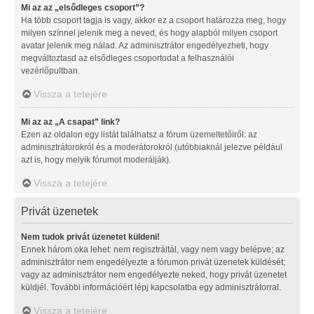
Mi az az „elsődleges csoport”?
Ha több csoport tagja is vagy, akkor ez a csoport határozza meg, hogy
milyen színnel jelenik meg a neved, és hogy alapból milyen csoport
avatar jelenik meg nálad. Az adminisztrátor engedélyezheti, hogy
megváltoztasd az elsődleges csoportodat a felhasználói
vezérlőpultban.
Vissza a tetejére
Mi az az „A csapat” link?
Ezen az oldalon egy listát találhatsz a fórum üzemeltetőiről: az
adminisztrátorokról és a moderátorokról (utóbbiaknál jelezve például
azt is, hogy melyik fórumot moderálják).
Vissza a tetejére
Privát üzenetek
Nem tudok privát üzenetet küldeni!
Ennek három oka lehet: nem regisztráltál, vagy nem vagy belépve; az
adminisztrátor nem engedélyezte a fórumon privát üzenetek küldését;
vagy az adminisztrátor nem engedélyezte neked, hogy privát üzenetet
küldjél. További információért lépj kapcsolatba egy adminisztrátorral.
Vissza a tetejére