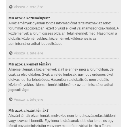
Vissza a tetejére
Mik azok a közlemények?
A közlemények gyakran fontos információkat tartalmaznak az adott
fórummal kapcsolatban, ezért olvasd el őket valahányszor csak tudod. A
közlemények a fórum összes oldalán, felül jelennek meg. Hasonlóan a
globális közleményekhez, közlemények küldéséhez is az
adminisztrátor adhat jogosultságot.
Vissza a tetejére
Mik azok a kiemelt témák?
A kiemelt témák a közlemények alatt jelennek meg a fórumokban, de
csak az első oldalon. Gyakran elég fontosak, úgyhogy érdemes őket
elolvasnod, ha lehetséges. Hasonlóan a globális és nem globális
közleményekhez, kiemelt témák küldéséhez az adminisztrátor adhat
jogosultságot.
Vissza a tetejére
Mik azok a lezárt témák?
A lezárt témák olyan témák, melyekbe nem lehet hozzászólást küldeni
vagy szavazni bennük. Egy téma lezárásának több oka lehet, és egy
témát egy adminisztrátor vagy egy moderátor zárhat le. Ha a fórum