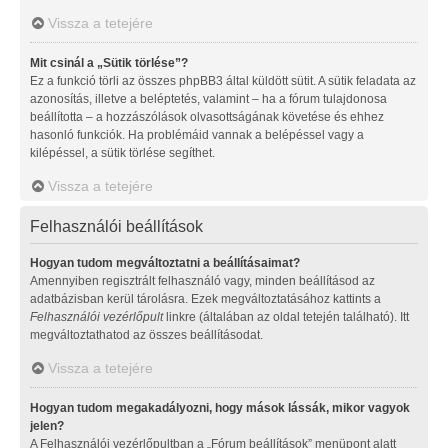
Vissza a tetejére
Mit csinál a „Sütik törlése”?
Ez a funkció törli az összes phpBB3 által küldött sütit. A sütik feladata az
azonosítás, illetve a beléptetés, valamint – ha a fórum tulajdonosa
beállította – a hozzászólások olvasottságának követése és ehhez
hasonló funkciók. Ha problémáid vannak a belépéssel vagy a
kilépéssel, a sütik törlése segíthet.
Vissza a tetejére
Felhasználói beállítások
Hogyan tudom megváltoztatni a beállításaimat?
Amennyiben regisztrált felhasználó vagy, minden beállításod az
adatbázisban kerül tárolásra. Ezek megváltoztatásához kattints a
Felhasználói vezérlőpult
linkre (általában az oldal tetején található). Itt
megváltoztathatod az összes beállításodat.
Vissza a tetejére
Hogyan tudom megakadályozni, hogy mások lássák, mikor vagyok
jelen?
A Felhasználói vezérlőpultban a „Fórum beállítások” menüpont alatt