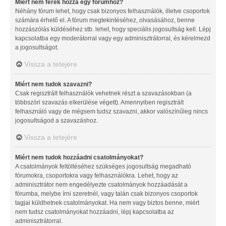
Miért nem férek hozzá egy fórumhoz?
Néhány fórum lehet, hogy csak bizonyos felhasználók, illetve csoportok
számára érhető el. A fórum megtekintéséhez, olvasásához, benne
hozzászólás küldéséhez stb. lehet, hogy speciális jogosultság kell. Lépj
kapcsolatba egy moderátorral vagy egy adminisztrátorral, és kérelmezd
a jogosultságot.
Vissza a tetejére
Miért nem tudok szavazni?
Csak regisztrált felhasználók vehetnek részt a szavazásokban (a
többszöri szavazás elkerülése végett). Amennyiben regisztrált
felhasználó vagy de mégsem tudsz szavazni, akkor valószínűleg nincs
jogosultságod a szavazáshoz.
Vissza a tetejére
Miért nem tudok hozzáadni csatolmányokat?
A csatolmányok feltöltéséhez szükséges jogosultság megadható
fórumokra, csoportokra vagy felhasználókra. Lehet, hogy az
adminisztrátor nem engedélyezte csatolmányok hozzáadását a
fórumba, melybe írni szeretnél, vagy talán csak bizonyos csoportok
tagjai küldhetnek csatolmányokat. Ha nem vagy biztos benne, miért
nem tudsz csatolmányokat hozzáadni, lépj kapcsolatba az
adminisztrátorral.