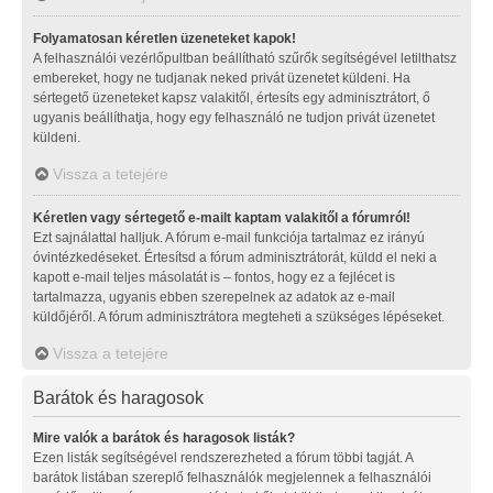
Folyamatosan kéretlen üzeneteket kapok!
A felhasználói vezérlőpultban beállítható szűrők segítségével letilthatsz
embereket, hogy ne tudjanak neked privát üzenetet küldeni. Ha
sértegető üzeneteket kapsz valakitől, értesíts egy adminisztrátort, ő
ugyanis beállíthatja, hogy egy felhasználó ne tudjon privát üzenetet
küldeni.
Vissza a tetejére
Kéretlen vagy sértegető e-mailt kaptam valakitől a fórumról!
Ezt sajnálattal halljuk. A fórum e-mail funkciója tartalmaz ez irányú
óvintézkedéseket. Értesítsd a fórum adminisztrátorát, küldd el neki a
kapott e-mail teljes másolatát is – fontos, hogy ez a fejlécet is
tartalmazza, ugyanis ebben szerepelnek az adatok az e-mail
küldőjéről. A fórum adminisztrátora megteheti a szükséges lépéseket.
Vissza a tetejére
Barátok és haragosok
Mire valók a barátok és haragosok listák?
Ezen listák segítségével rendszerezheted a fórum többi tagját. A
barátok listában szereplő felhasználók megjelennek a felhasználói