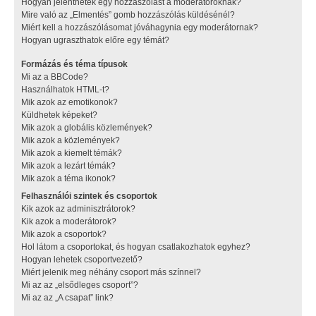
Hogyan jelenthetek egy hozzászólást a moderátoroknak?
Mire való az „Elmentés” gomb hozzászólás küldésénél?
Miért kell a hozzászólásomat jóváhagynia egy moderátornak?
Hogyan ugraszthatok előre egy témát?
Formázás és téma típusok
Mi az a BBCode?
Használhatok HTML-t?
Mik azok az emotikonok?
Küldhetek képeket?
Mik azok a globális közlemények?
Mik azok a közlemények?
Mik azok a kiemelt témák?
Mik azok a lezárt témák?
Mik azok a téma ikonok?
Felhasználói szintek és csoportok
Kik azok az adminisztrátorok?
Kik azok a moderátorok?
Mik azok a csoportok?
Hol látom a csoportokat, és hogyan csatlakozhatok egyhez?
Hogyan lehetek csoportvezető?
Miért jelenik meg néhány csoport más színnel?
Mi az az „elsődleges csoport”?
Mi az az „A csapat” link?