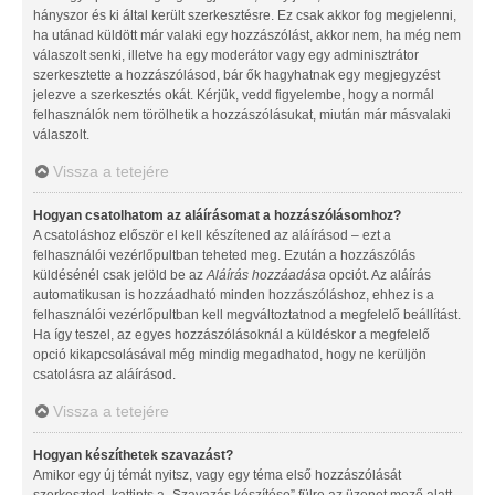
hányszor és ki által került szerkesztésre. Ez csak akkor fog megjelenni,
ha utánad küldött már valaki egy hozzászólást, akkor nem, ha még nem
válaszolt senki, illetve ha egy moderátor vagy egy adminisztrátor
szerkesztette a hozzászólásod, bár ők hagyhatnak egy megjegyzést
jelezve a szerkesztés okát. Kérjük, vedd figyelembe, hogy a normál
felhasználók nem törölhetik a hozzászólásukat, miután már másvalaki
válaszolt.
Vissza a tetejére
Hogyan csatolhatom az aláírásomat a hozzászólásomhoz?
A csatoláshoz először el kell készítened az aláírásod – ezt a
felhasználói vezérlőpultban teheted meg. Ezután a hozzászólás
küldésénél csak jelöld be az
Aláírás hozzáadása
opciót. Az aláírás
automatikusan is hozzáadható minden hozzászóláshoz, ehhez is a
felhasználói vezérlőpultban kell megváltoztatnod a megfelelő beállítást.
Ha így teszel, az egyes hozzászólásoknál a küldéskor a megfelelő
opció kikapcsolásával még mindig megadhatod, hogy ne kerüljön
csatolásra az aláírásod.
Vissza a tetejére
Hogyan készíthetek szavazást?
Amikor egy új témát nyitsz, vagy egy téma első hozzászólását
szerkeszted, kattints a „Szavazás készítése” fülre az üzenet mező alatt.