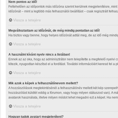
Nem pontos az idő!
Feltehetően az időpontok más időzóna szerint kerülnek megjelenítésre, mint
időzónát – mint a legtöbb más felhasználói beállítást – csak regisztrált felh
Vissza a tetejére
Megváltoztattam az időzónát, de még mindig pontatlan az idő!
Ha biztos vagy benne, hogy helyes időzónát adtál meg, de az idő még mindig m
Vissza a tetejére
A használni kívánt nyelv nincs a listában!
Ennek az az oka, hogy az adminisztrátor nem telepítette a megfelelő nyelvi 
létezik, nyugodtan készítsd el a fordítást. További információért keresd fel a 
Vissza a tetejére
Mik azok a képek a felhasználónevem mellett?
A hozzászólások megtekintésénél a felhasználónév mellett két kép szerepel
hozzászólást küldtél eddig a fórumon, vagy hogy milyen státuszod van). A má
avatarok használata, illetve milyen módot lehet megadni ezt a képet. Ha nem t
Vissza a tetejére
Hogyan tudok avatart megjeleníteni?