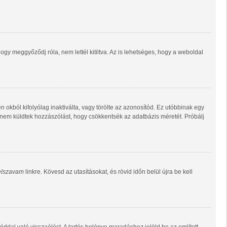
gy meggyőződj róla, nem lettél kitiltva. Az is lehetséges, hogy a weboldal
n okból kifolyólag inaktiválta, vagy törölte az azonosítód. Ez utóbbinak egy
 nem küldtek hozzászólást, hogy csökkentsék az adatbázis méretét. Próbálj
jelszavam
linkre. Kövesd az utasításokat, és rövid időn belül újra be kell