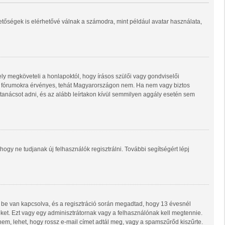
hetőségek is elérhetővé válnak a számodra, mint például avatar használata,
ly megköveteli a honlapoktól, hogy írásos szülői vagy gondviselői
ő fórumokra érvényes, tehát Magyarországon nem. Ha nem vagy biztos
i tanácsot adni, és az alább leírtakon kívül semmilyen aggály esetén sem
 hogy ne tudjanak új felhasználók regisztrálni. További segítségért lépj
 be van kapcsolva, és a regisztráció során megadtad, hogy 13 évesnél
 őket. Ezt vagy egy adminisztrátornak vagy a felhasználónak kell megtennie.
 nem, lehet, hogy rossz e-mail címet adtál meg, vagy a spamszűrőd kiszűrte.