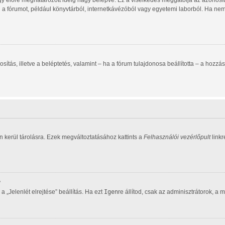
gy előre meghatározott ideig hagy belépve. Ez a viselkedés meggátolja az azonosító
d a fórumot, például könyvtárból, internetkávézóból vagy egyetemi laborból. Ha ne
zonosítás, illetve a beléptetés, valamint – ha a fórum tulajdonosa beállította – a h
 kerül tárolásra. Ezek megváltoztatásához kattints a
Felhasználói vezérlőpult
linkr
?
 „Jelenlét elrejtése” beállítás. Ha ezt
Igen
re állítod, csak az adminisztrátorok, a 