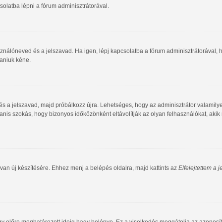
olatba lépni a fórum adminisztrátorával.
ználóneved és a jelszavad. Ha igen, lépj kapcsolatba a fórum adminisztrátorával, ho
taniuk kéne.
 és a jelszavad, majd próbálkozz újra. Lehetséges, hogy az adminisztrátor valamilye
is szokás, hogy bizonyos időközönként eltávolítják az olyan felhasználókat, akik
van új készítésére. Ehhez menj a belépés oldalra, majd kattints az
Elfelejtettem a 