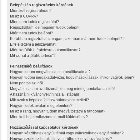
Belépési és regisztrációs kérdések
Miért kell regisztrálnom?
Mi az a COPPA?
Miért nem tudok regisztrálni?
Regisztráltam, de mégsem tudok belépni
Miért nem tudok belépni?
Korábban regisztráltam magam, azonban már nem tudok belépni?!
Elfelejtettem a jelszavamat!
Miért kerülök kiléptetésre automatikusan?
Mit csinál a „Sütik törlése”?
Felhasználói beállítások
Hogyan tudom megváltoztatni a beállításaimat?
Hogyan tudom megakadályozni, hogy mások lássák, mikor vagyok jelen?
Nem pontos az idő!
Megváltoztattam az időzónát, de még mindig pontatlan az idő!
A használni kívánt nyelv nincs a listában!
Mik azok a képek a felhasználónevem mellett?
Hogyan tudok avatart megjeleníteni?
Mi az a rang, hogyan tudom megváltoztatni a rangomat?
Miért kell bejelentkeznem e-mail küldéséhez?
Hozzászólással kapcsolatos kérdések
Hogyan készíthetek egy új témát vagy válaszolhatok egy témában?
Hogyan szerkeszthetek, illetve törölhetek egy hozzászólást?