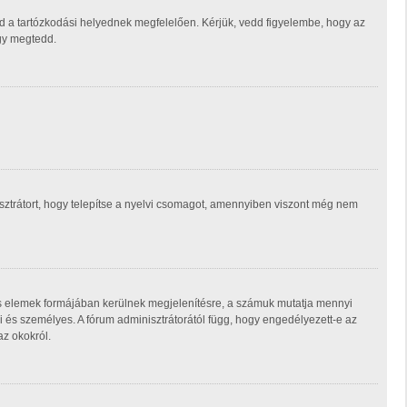
d a tartózkodási helyednek megfelelően. Kérjük, vedd figyelembe, hogy az
ogy megtedd.
isztrátort, hogy telepítse a nyelvi csomagot, amennyiben viszont még nem
ás elemek formájában kerülnek megjelenítésre, a számuk mutatja mennyi
 és személyes. A fórum adminisztrátorától függ, hogy engedélyezett-e az
az okokról.