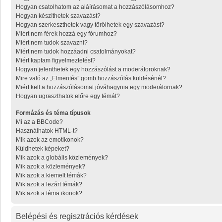
Hogyan csatolhatom az aláírásomat a hozzászólásomhoz?
Hogyan készíthetek szavazást?
Hogyan szerkeszthetek vagy törölhetek egy szavazást?
Miért nem férek hozzá egy fórumhoz?
Miért nem tudok szavazni?
Miért nem tudok hozzáadni csatolmányokat?
Miért kaptam figyelmeztetést?
Hogyan jelenthetek egy hozzászólást a moderátoroknak?
Mire való az „Elmentés” gomb hozzászólás küldésénél?
Miért kell a hozzászólásomat jóváhagynia egy moderátornak?
Hogyan ugraszthatok előre egy témát?
Formázás és téma típusok
Mi az a BBCode?
Használhatok HTML-t?
Mik azok az emotikonok?
Küldhetek képeket?
Mik azok a globális közlemények?
Mik azok a közlemények?
Mik azok a kiemelt témák?
Mik azok a lezárt témák?
Mik azok a téma ikonok?
Belépési és regisztrációs kérdések