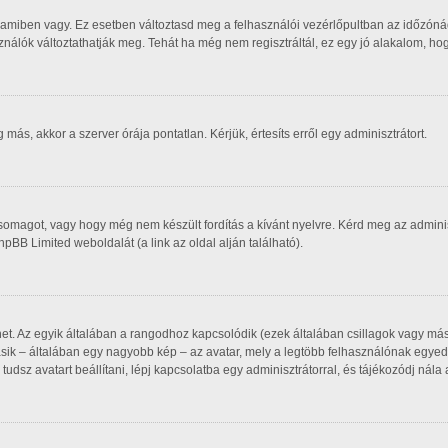
 amiben vagy. Ez esetben változtasd meg a felhasználói vezérlőpultban az időzóná
asználók változtathatják meg. Tehát ha még nem regisztráltál, ez egy jó alakalom, h
ás, akkor a szerver órája pontatlan. Kérjük, értesíts erről egy adminisztrátort.
csomagot, vagy hogy még nem készült fordítás a kívánt nyelvre. Kérd meg az admin
phpBB Limited weboldalát (a link az oldal alján található).
het. Az egyik általában a rangodhoz kapcsolódik (ezek általában csillagok vagy m
sik – általában egy nagyobb kép – az avatar, mely a legtöbb felhasználónak egyedi
udsz avatart beállítani, lépj kapcsolatba egy adminisztrátorral, és tájékozódj nála 