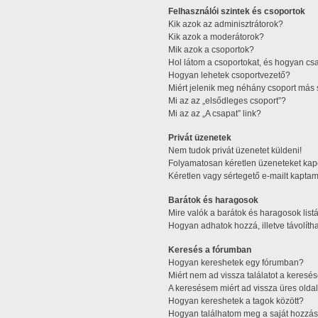
Felhasználói szintek és csoportok
Kik azok az adminisztrátorok?
Kik azok a moderátorok?
Mik azok a csoportok?
Hol látom a csoportokat, és hogyan cs
Hogyan lehetek csoportvezető?
Miért jelenik meg néhány csoport más 
Mi az az „elsődleges csoport”?
Mi az az „A csapat” link?
Privát üzenetek
Nem tudok privát üzenetet küldeni!
Folyamatosan kéretlen üzeneteket kap
Kéretlen vagy sértegető e-mailt kaptam 
Barátok és haragosok
Mire valók a barátok és haragosok list
Hogyan adhatok hozzá, illetve távolítha
Keresés a fórumban
Hogyan kereshetek egy fórumban?
Miért nem ad vissza találatot a keres
A keresésem miért ad vissza üres oldal
Hogyan kereshetek a tagok között?
Hogyan találhatom meg a saját hozzás