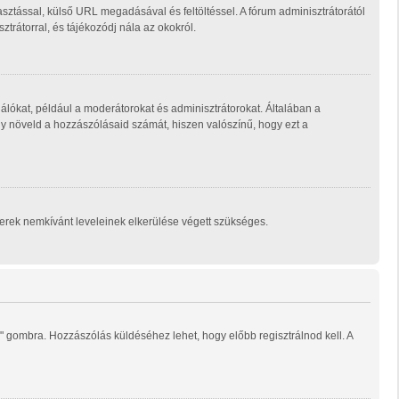
sztással, külső URL megadásával és feltöltéssel. A fórum adminisztrátorától
trátorral, és tájékozódj nála az okokról.
álókat, például a moderátorokat és adminisztrátorokat. Általában a
ogy növeld a hozzászólásaid számát, hiszen valószínű, hogy ezt a
mberek nemkívánt leveleinek elkerülése végett szükséges.
" gombra. Hozzászólás küldéséhez lehet, hogy előbb regisztrálnod kell. A