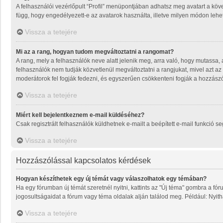
A felhasználói vezérlőpult “Profil” menüpontjában adhatsz meg avatart a köve
függ, hogy engedélyezett-e az avatarok használta, illetve milyen módon lehet 
Vissza a tetejére
Mi az a rang, hogyan tudom megváltoztatni a rangomat?
A rang, mely a felhasználók neve alatt jelenik meg, arra való, hogy mutassa
felhasználók nem tudják közvetlenül megváltoztatni a rangjukat, mivel azt az
moderátorok fel fogják fedezni, és egyszerűen csökkenteni fogják a hozzász
Vissza a tetejére
Miért kell bejelentkeznem e-mail küldéséhez?
Csak regisztrált felhasználók küldhetnek e-mailt a beépített e-mail funkció 
Vissza a tetejére
Hozzászólással kapcsolatos kérdések
Hogyan készíthetek egy új témát vagy válaszolhatok egy témában?
Ha egy fórumban új témát szeretnél nyitni, kattints az "Új téma" gombra a f
jogosultságaidat a fórum vagy téma oldalak alján találod meg. Például: Nyit
Vissza a tetejére