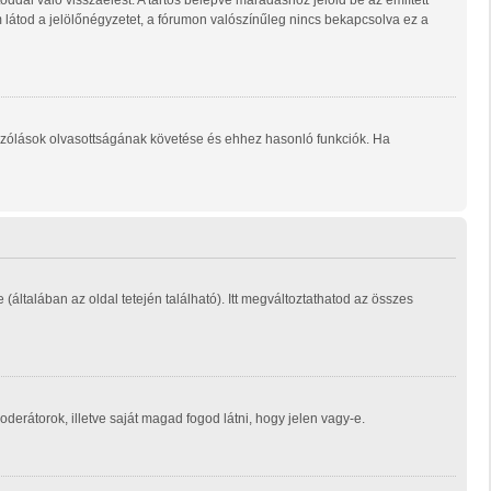
ddal való visszaélést. A tartós belépve maradáshoz jelöld be az említett
m látod a jelölőnégyzetet, a fórumon valószínűleg nincs bekapcsolva ez a
ozzászólások olvasottságának követése és ehhez hasonló funkciók. Ha
e (általában az oldal tetején található). Itt megváltoztathatod az összes
moderátorok, illetve saját magad fogod látni, hogy jelen vagy-e.