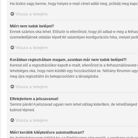
Ha biztos vagy benne, hogy helyes e-mail címet adtál meg, próbálj meg kapcs
Vissza a tetejére
Miért nem tudok belépni?
Ennek számos oka lehet. Először is ellenőrizd, hogy jól adtad-e meg a felhas
üzemeltetőjének oldalán lépett fel valamilyen konfigurációs hiba, melyet javí
Vissza a tetejére
Korábban regisztráltam magam, azonban már nem tudok belépni?!
Keresd elő a regisztrációkor kapott e-mailt, ellenőrizd le a felhasználóneved
lehetséges oka, hogy nem küldtél egy hozzászólást se. Néhány fórumon ugyan
meg újra regisztrálni és bekapcsolódni a társalgásba.
Vissza a tetejére
Elfelejtettem a jelszavamat!
Semmi pánik! A jelszavad ugyan nem lehet utólag kideríteni, de lehetőséged 
tudnod lépned.
Vissza a tetejére
Miért kerülök kiléptetésre automatikusan?