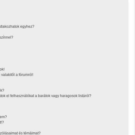
atlakozhatok egyhez?
színnel?
ok!
valakitől a fórumról!
ák?
tok el felhasználókat a barátok vagy haragosok listáról?
ésem?
t!?
zólásaimat és témáimat?