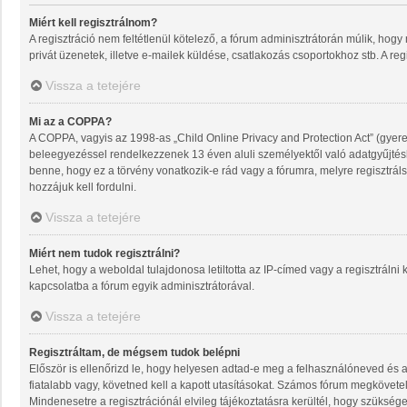
Miért kell regisztrálnom?
A regisztráció nem feltétlenül kötelező, a fórum adminisztrátorán múlik, ho
privát üzenetek, illetve e-mailek küldése, csatlakozás csoportokhoz stb. A re
Vissza a tetejére
Mi az a COPPA?
A COPPA, vagyis az 1998-as „Child Online Privacy and Protection Act” (gyere
beleegyezéssel rendelkezzenek 13 éven aluli személyektől való adatgyűjté
benne, hogy ez a törvény vonatkozik-e rád vagy a fórumra, melyre regisztrálsz
hozzájuk kell fordulni.
Vissza a tetejére
Miért nem tudok regisztrálni?
Lehet, hogy a weboldal tulajdonosa letiltotta az IP-címed vagy a regisztrálni k
kapcsolatba a fórum egyik adminisztrátorával.
Vissza a tetejére
Regisztráltam, de mégsem tudok belépni
Először is ellenőrizd le, hogy helyesen adtad-e meg a felhasználóneved és 
fiatalabb vagy, követned kell a kapott utasításokat. Számos fórum megkövetel
Mindenesetre a regisztrációnál elvileg tájékoztatásra kerültél, hogy szüksége