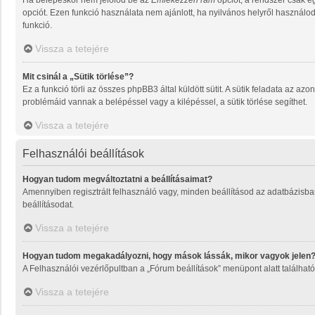
Ha belépéskor nem jelölöd be az
Emlékezzen rám
opciót, a rendszer csak e
opciót. Ezen funkció használata nem ajánlott, ha nyilvános helyről használo
funkció.
Vissza a tetejére
Mit csinál a „Sütik törlése”?
Ez a funkció törli az összes phpBB3 által küldött sütit. A sütik feladata az a
problémáid vannak a belépéssel vagy a kilépéssel, a sütik törlése segíthet.
Vissza a tetejére
Felhasználói beállítások
Hogyan tudom megváltoztatni a beállításaimat?
Amennyiben regisztrált felhasználó vagy, minden beállításod az adatbázisban
beállításodat.
Vissza a tetejére
Hogyan tudom megakadályozni, hogy mások lássák, mikor vagyok jelen
A Felhasználói vezérlőpultban a „Fórum beállítások” menüpont alatt található a
Vissza a tetejére