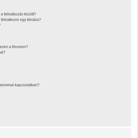
a feliratkozás között?
feliratkozni egy témára?
?
 ezen a fórumon?
at?
rtalommal kapcsolatban?