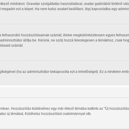
tkező módokon: Gravatar szolgáltatás használatával, avatar galériából történő vála
megadni ezt a képet. Ha nem tudsz avatart beállítani, lépj kapcsolatba egy adminisz
, a felhasználó hozzászólásainak számát, illetve megkülönböztessen egyes felhaszn
 adminisztrátor állítja be. Kérünk, ne szólj hozzá feleslegesen a témákhoz, csak h
ólásaid számát.
segítségével (ha az adminisztrátor bekapcsolta ezt a lehetőséget). Ez a névtelen e
órumban. Hozzászólás küldéséhez egy már létező témába kattints az "Új hozzászólás
hatsz új témákat, Küldhetsz hozzászólást csatolmánnyal stb.