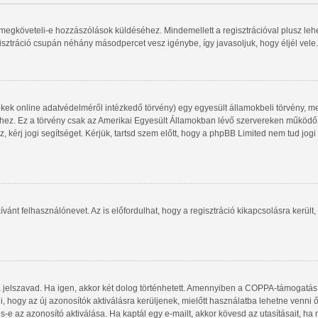
gy megköveteli-e hozzászólások küldéséhez. Mindemellett a regisztrációval plusz le
gisztráció csupán néhány másodpercet vesz igénybe, így javasoljuk, hogy éljél vele.
kek online adatvédelméről intézkedő törvény) egy egyesült államokbeli törvény, me
shez. Ez a törvény csak az Amerikai Egyesült Államokban lévő szervereken működ
, kérj jogi segítséget. Kérjük, tartsd szem előtt, hogy a phpBB Limited nem tud jog
ívánt felhasználónevet. Az is előfordulhat, hogy a regisztráció kikapcsolásra került,
a jelszavad. Ha igen, akkor két dolog történhetett. Amennyiben a COPPA-támogatás
i, hogy az új azonosítók aktiválásra kerüljenek, mielőtt használatba lehetne venni
s-e az azonosító aktiválása. Ha kaptál egy e-mailt, akkor kövesd az utasításait, ha