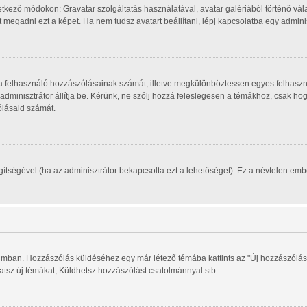
tkező módokon: Gravatar szolgáltatás használatával, avatar galériából történő vála
megadni ezt a képet. Ha nem tudsz avatart beállítani, lépj kapcsolatba egy adminisz
, a felhasználó hozzászólásainak számát, illetve megkülönböztessen egyes felhaszn
 adminisztrátor állítja be. Kérünk, ne szólj hozzá feleslegesen a témákhoz, csak h
ólásaid számát.
segítségével (ha az adminisztrátor bekapcsolta ezt a lehetőséget). Ez a névtelen e
órumban. Hozzászólás küldéséhez egy már létező témába kattints az "Új hozzászólás
hatsz új témákat, Küldhetsz hozzászólást csatolmánnyal stb.