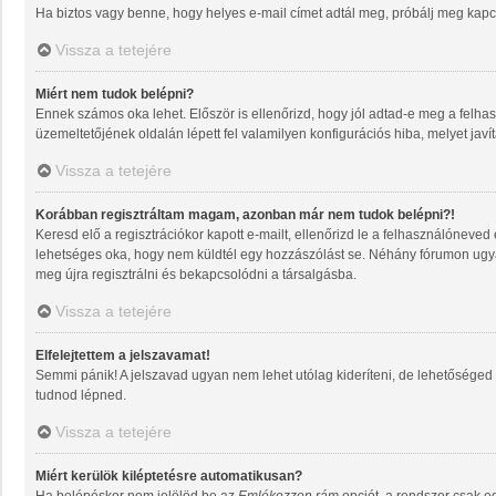
Ha biztos vagy benne, hogy helyes e-mail címet adtál meg, próbálj meg kapcs
Vissza a tetejére
Miért nem tudok belépni?
Ennek számos oka lehet. Először is ellenőrizd, hogy jól adtad-e meg a felhas
üzemeltetőjének oldalán lépett fel valamilyen konfigurációs hiba, melyet javí
Vissza a tetejére
Korábban regisztráltam magam, azonban már nem tudok belépni?!
Keresd elő a regisztrációkor kapott e-mailt, ellenőrizd le a felhasználóneved
lehetséges oka, hogy nem küldtél egy hozzászólást se. Néhány fórumon ugyan
meg újra regisztrálni és bekapcsolódni a társalgásba.
Vissza a tetejére
Elfelejtettem a jelszavamat!
Semmi pánik! A jelszavad ugyan nem lehet utólag kideríteni, de lehetőséged 
tudnod lépned.
Vissza a tetejére
Miért kerülök kiléptetésre automatikusan?