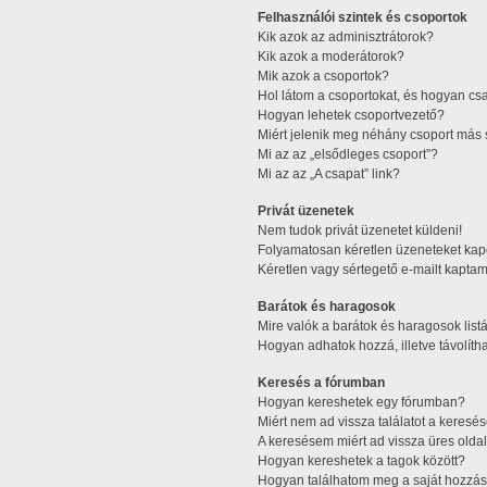
Felhasználói szintek és csoportok
Kik azok az adminisztrátorok?
Kik azok a moderátorok?
Mik azok a csoportok?
Hol látom a csoportokat, és hogyan cs
Hogyan lehetek csoportvezető?
Miért jelenik meg néhány csoport más 
Mi az az „elsődleges csoport”?
Mi az az „A csapat” link?
Privát üzenetek
Nem tudok privát üzenetet küldeni!
Folyamatosan kéretlen üzeneteket kap
Kéretlen vagy sértegető e-mailt kaptam 
Barátok és haragosok
Mire valók a barátok és haragosok list
Hogyan adhatok hozzá, illetve távolítha
Keresés a fórumban
Hogyan kereshetek egy fórumban?
Miért nem ad vissza találatot a keres
A keresésem miért ad vissza üres oldal
Hogyan kereshetek a tagok között?
Hogyan találhatom meg a saját hozzás