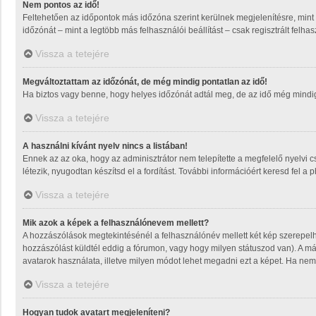
Nem pontos az idő!
Feltehetően az időpontok más időzóna szerint kerülnek megjelenítésre, mint
időzónát – mint a legtöbb más felhasználói beállítást – csak regisztrált felh
Vissza a tetejére
Megváltoztattam az időzónát, de még mindig pontatlan az idő!
Ha biztos vagy benne, hogy helyes időzónát adtál meg, de az idő még mindig m
Vissza a tetejére
A használni kívánt nyelv nincs a listában!
Ennek az az oka, hogy az adminisztrátor nem telepítette a megfelelő nyelvi 
létezik, nyugodtan készítsd el a fordítást. További információért keresd fel a 
Vissza a tetejére
Mik azok a képek a felhasználónevem mellett?
A hozzászólások megtekintésénél a felhasználónév mellett két kép szerepel
hozzászólást küldtél eddig a fórumon, vagy hogy milyen státuszod van). A má
avatarok használata, illetve milyen módot lehet megadni ezt a képet. Ha nem t
Vissza a tetejére
Hogyan tudok avatart megjeleníteni?