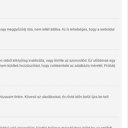
gy meggyőződj róla, nem lettél kitiltva. Az is lehetséges, hogy a weboldal
n okból kifolyólag inaktiválta, vagy törölte az azonosítód. Ez utóbbinak egy
 nem küldtek hozzászólást, hogy csökkentsék az adatbázis méretét. Próbálj
jelszavam
linkre. Kövesd az utasításokat, és rövid időn belül újra be kell