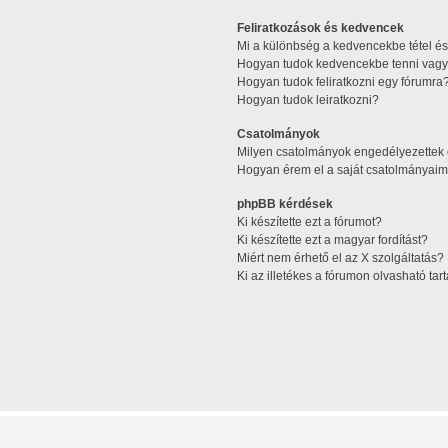
Feliratkozások és kedvencek
Mi a különbség a kedvencekbe tétel és 
Hogyan tudok kedvencekbe tenni vagy 
Hogyan tudok feliratkozni egy fórumra
Hogyan tudok leiratkozni?
Csatolmányok
Milyen csatolmányok engedélyezettek
Hogyan érem el a saját csatolmányaim
phpBB kérdések
Ki készítette ezt a fórumot?
Ki készítette ezt a magyar fordítást?
Miért nem érhető el az X szolgáltatás?
Ki az illetékes a fórumon olvasható ta