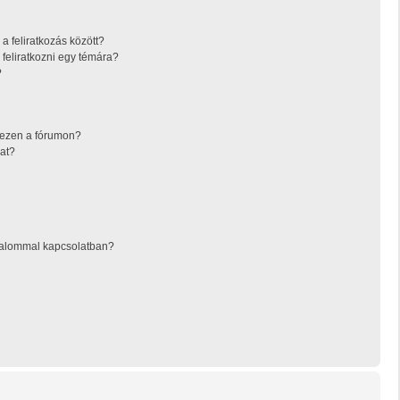
a feliratkozás között?
feliratkozni egy témára?
?
 ezen a fórumon?
at?
rtalommal kapcsolatban?