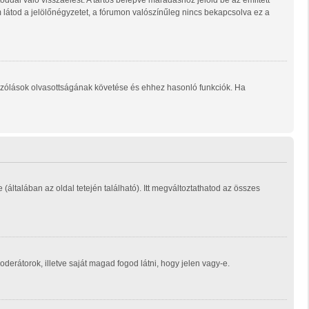
ddal való visszaélést. A tartós belépve maradáshoz jelöld be az említett
m látod a jelölőnégyzetet, a fórumon valószínűleg nincs bekapcsolva ez a
ozzászólások olvasottságának követése és ehhez hasonló funkciók. Ha
e (általában az oldal tetején található). Itt megváltoztathatod az összes
moderátorok, illetve saját magad fogod látni, hogy jelen vagy-e.