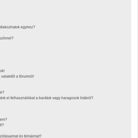
atlakozhatok egyhez?
színnel?
ok!
valakitől a fórumról!
ák?
tok el felhasználókat a barátok vagy haragosok listáról?
ésem?
t!?
zólásaimat és témáimat?