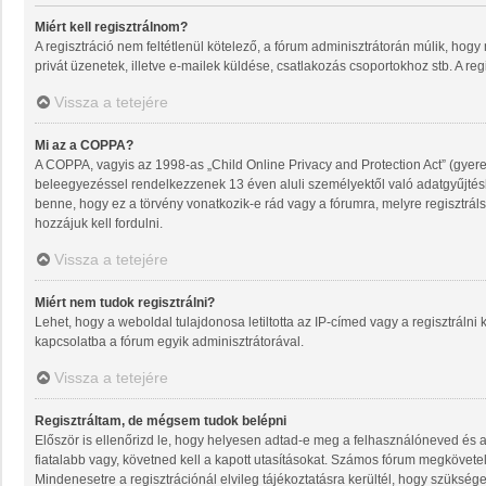
Miért kell regisztrálnom?
A regisztráció nem feltétlenül kötelező, a fórum adminisztrátorán múlik, ho
privát üzenetek, illetve e-mailek küldése, csatlakozás csoportokhoz stb. A re
Vissza a tetejére
Mi az a COPPA?
A COPPA, vagyis az 1998-as „Child Online Privacy and Protection Act” (gyere
beleegyezéssel rendelkezzenek 13 éven aluli személyektől való adatgyűjté
benne, hogy ez a törvény vonatkozik-e rád vagy a fórumra, melyre regisztrálsz
hozzájuk kell fordulni.
Vissza a tetejére
Miért nem tudok regisztrálni?
Lehet, hogy a weboldal tulajdonosa letiltotta az IP-címed vagy a regisztrálni k
kapcsolatba a fórum egyik adminisztrátorával.
Vissza a tetejére
Regisztráltam, de mégsem tudok belépni
Először is ellenőrizd le, hogy helyesen adtad-e meg a felhasználóneved és 
fiatalabb vagy, követned kell a kapott utasításokat. Számos fórum megkövetel
Mindenesetre a regisztrációnál elvileg tájékoztatásra kerültél, hogy szüksége