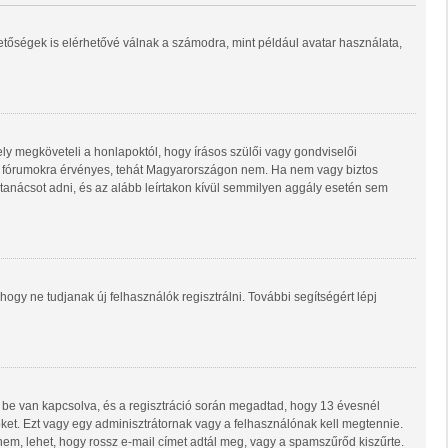
hetőségek is elérhetővé válnak a számodra, mint például avatar használata,
ly megköveteli a honlapoktól, hogy írásos szülői vagy gondviselői
ő fórumokra érvényes, tehát Magyarországon nem. Ha nem vagy biztos
i tanácsot adni, és az alább leírtakon kívül semmilyen aggály esetén sem
 hogy ne tudjanak új felhasználók regisztrálni. További segítségért lépj
 be van kapcsolva, és a regisztráció során megadtad, hogy 13 évesnél
 őket. Ezt vagy egy adminisztrátornak vagy a felhasználónak kell megtennie.
 nem, lehet, hogy rossz e-mail címet adtál meg, vagy a spamszűrőd kiszűrte.