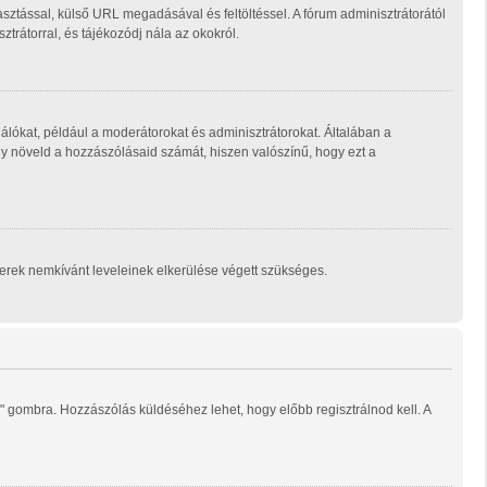
sztással, külső URL megadásával és feltöltéssel. A fórum adminisztrátorától
trátorral, és tájékozódj nála az okokról.
álókat, például a moderátorokat és adminisztrátorokat. Általában a
ogy növeld a hozzászólásaid számát, hiszen valószínű, hogy ezt a
mberek nemkívánt leveleinek elkerülése végett szükséges.
" gombra. Hozzászólás küldéséhez lehet, hogy előbb regisztrálnod kell. A