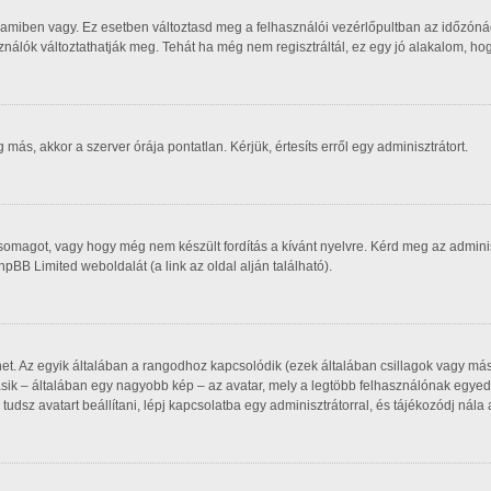
 amiben vagy. Ez esetben változtasd meg a felhasználói vezérlőpultban az időzóná
asználók változtathatják meg. Tehát ha még nem regisztráltál, ez egy jó alakalom, h
ás, akkor a szerver órája pontatlan. Kérjük, értesíts erről egy adminisztrátort.
csomagot, vagy hogy még nem készült fordítás a kívánt nyelvre. Kérd meg az admin
phpBB Limited weboldalát (a link az oldal alján található).
het. Az egyik általában a rangodhoz kapcsolódik (ezek általában csillagok vagy m
sik – általában egy nagyobb kép – az avatar, mely a legtöbb felhasználónak egyedi
udsz avatart beállítani, lépj kapcsolatba egy adminisztrátorral, és tájékozódj nála 