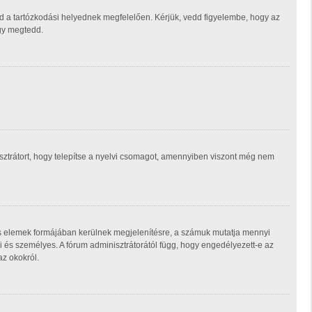
d a tartózkodási helyednek megfelelően. Kérjük, vedd figyelembe, hogy az
ogy megtedd.
isztrátort, hogy telepítse a nyelvi csomagot, amennyiben viszont még nem
ás elemek formájában kerülnek megjelenítésre, a számuk mutatja mennyi
 és személyes. A fórum adminisztrátorától függ, hogy engedélyezett-e az
az okokról.