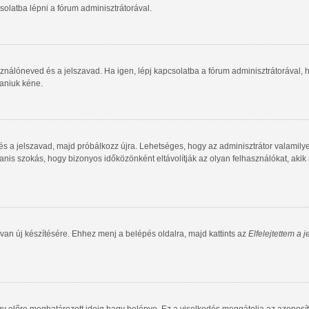
olatba lépni a fórum adminisztrátorával.
ználóneved és a jelszavad. Ha igen, lépj kapcsolatba a fórum adminisztrátorával, ho
taniuk kéne.
 és a jelszavad, majd próbálkozz újra. Lehetséges, hogy az adminisztrátor valamilye
is szokás, hogy bizonyos időközönként eltávolítják az olyan felhasználókat, akik
van új készítésére. Ehhez menj a belépés oldalra, majd kattints az
Elfelejtettem a 