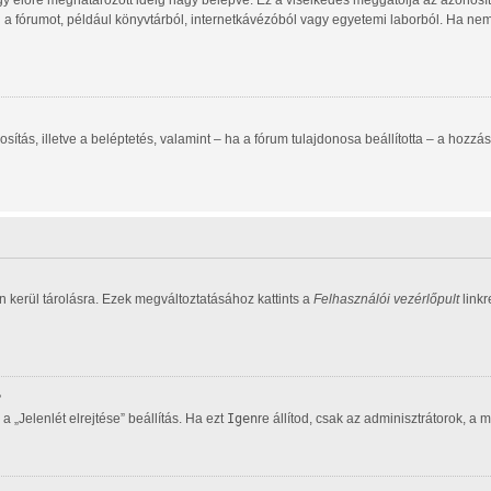
gy előre meghatározott ideig hagy belépve. Ez a viselkedés meggátolja az azonosító
d a fórumot, például könyvtárból, internetkávézóból vagy egyetemi laborból. Ha ne
zonosítás, illetve a beléptetés, valamint – ha a fórum tulajdonosa beállította – a h
 kerül tárolásra. Ezek megváltoztatásához kattints a
Felhasználói vezérlőpult
linkr
?
 „Jelenlét elrejtése” beállítás. Ha ezt
Igen
re állítod, csak az adminisztrátorok, a 