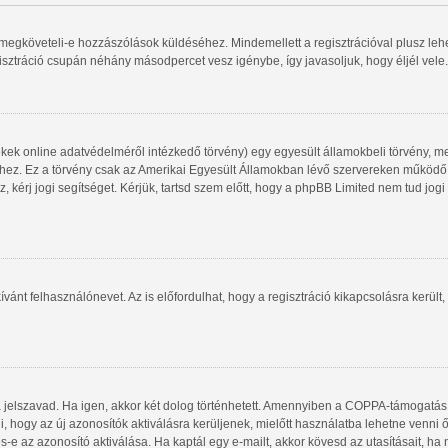
gy megköveteli-e hozzászólások küldéséhez. Mindemellett a regisztrációval plusz le
gisztráció csupán néhány másodpercet vesz igénybe, így javasoljuk, hogy éljél vele.
kek online adatvédelméről intézkedő törvény) egy egyesült államokbeli törvény, me
shez. Ez a törvény csak az Amerikai Egyesült Államokban lévő szervereken működ
, kérj jogi segítséget. Kérjük, tartsd szem előtt, hogy a phpBB Limited nem tud jog
ívánt felhasználónevet. Az is előfordulhat, hogy a regisztráció kikapcsolásra került,
a jelszavad. Ha igen, akkor két dolog történhetett. Amennyiben a COPPA-támogatás
i, hogy az új azonosítók aktiválásra kerüljenek, mielőtt használatba lehetne venni
s-e az azonosító aktiválása. Ha kaptál egy e-mailt, akkor kövesd az utasításait, ha