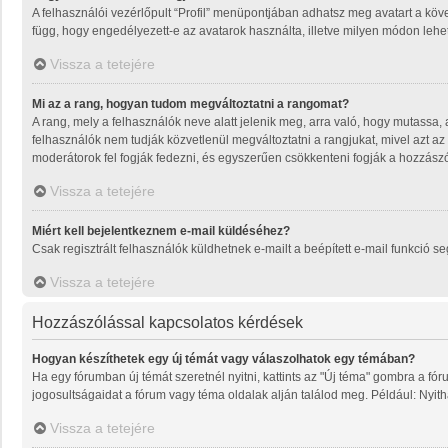
A felhasználói vezérlőpult “Profil” menüpontjában adhatsz meg avatart a köve
függ, hogy engedélyezett-e az avatarok használta, illetve milyen módon lehet 
Vissza a tetejére
Mi az a rang, hogyan tudom megváltoztatni a rangomat?
A rang, mely a felhasználók neve alatt jelenik meg, arra való, hogy mutassa
felhasználók nem tudják közvetlenül megváltoztatni a rangjukat, mivel azt az
moderátorok fel fogják fedezni, és egyszerűen csökkenteni fogják a hozzász
Vissza a tetejére
Miért kell bejelentkeznem e-mail küldéséhez?
Csak regisztrált felhasználók küldhetnek e-mailt a beépített e-mail funkció 
Vissza a tetejére
Hozzászólással kapcsolatos kérdések
Hogyan készíthetek egy új témát vagy válaszolhatok egy témában?
Ha egy fórumban új témát szeretnél nyitni, kattints az "Új téma" gombra a f
jogosultságaidat a fórum vagy téma oldalak alján találod meg. Például: Nyit
Vissza a tetejére