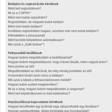
Belépési és regisztrációs kérdések
Miért kell regisztrálnom?
Mi az a COPPA?
Miért nem tudok regisztrálni?
Regisztráltam, de mégsem tudok belépni
Miért nem tudok belépni?
Korábban regisztráltam magam, azonban már nem tudok belépni?!
Elfelejtettem a jelszavamat!
Miért kerülök kiléptetésre automatikusan?
Mit csinál a „Sütik törlése”?
Felhasználói beállítások
Hogyan tudom megváltoztatni a beállításaimat?
Hogyan tudom megakadályozni, hogy mások lássák, mikor vagyok jelen?
Nem pontos az idő!
Megváltoztattam az időzónát, de még mindig pontatlan az idő!
A használni kívánt nyelv nincs a listában!
Mik azok a képek a felhasználónevem mellett?
Hogyan tudok avatart megjeleníteni?
Mi az a rang, hogyan tudom megváltoztatni a rangomat?
Miért kell bejelentkeznem e-mail küldéséhez?
Hozzászólással kapcsolatos kérdések
Hogyan készíthetek egy új témát vagy válaszolhatok egy témában?
Hogyan szerkeszthetek, illetve törölhetek egy hozzászólást?