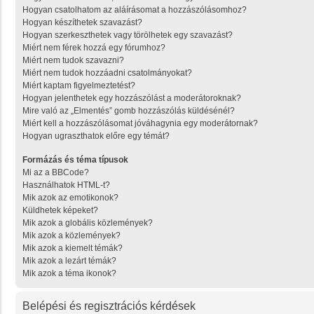
Hogyan csatolhatom az aláírásomat a hozzászólásomhoz?
Hogyan készíthetek szavazást?
Hogyan szerkeszthetek vagy törölhetek egy szavazást?
Miért nem férek hozzá egy fórumhoz?
Miért nem tudok szavazni?
Miért nem tudok hozzáadni csatolmányokat?
Miért kaptam figyelmeztetést?
Hogyan jelenthetek egy hozzászólást a moderátoroknak?
Mire való az „Elmentés” gomb hozzászólás küldésénél?
Miért kell a hozzászólásomat jóváhagynia egy moderátornak?
Hogyan ugraszthatok előre egy témát?
Formázás és téma típusok
Mi az a BBCode?
Használhatok HTML-t?
Mik azok az emotikonok?
Küldhetek képeket?
Mik azok a globális közlemények?
Mik azok a közlemények?
Mik azok a kiemelt témák?
Mik azok a lezárt témák?
Mik azok a téma ikonok?
Belépési és regisztrációs kérdések