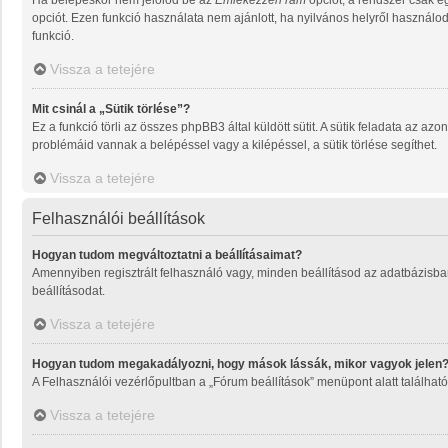
Ha belépéskor nem jelölöd be az
Emlékezzen rám
opciót, a rendszer csak e
opciót. Ezen funkció használata nem ajánlott, ha nyilvános helyről használo
funkció.
Vissza a tetejére
Mit csinál a „Sütik törlése”?
Ez a funkció törli az összes phpBB3 által küldött sütit. A sütik feladata az a
problémáid vannak a belépéssel vagy a kilépéssel, a sütik törlése segíthet.
Vissza a tetejére
Felhasználói beállítások
Hogyan tudom megváltoztatni a beállításaimat?
Amennyiben regisztrált felhasználó vagy, minden beállításod az adatbázisban
beállításodat.
Vissza a tetejére
Hogyan tudom megakadályozni, hogy mások lássák, mikor vagyok jelen
A Felhasználói vezérlőpultban a „Fórum beállítások” menüpont alatt található a
Vissza a tetejére